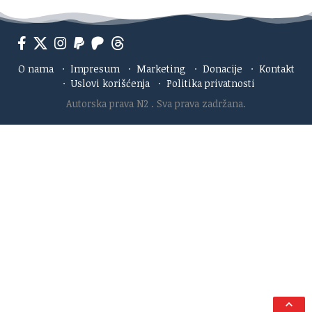
O nama
·
Impresum
·
Marketing
·
Donacije
·
Kontakt
·
Uslovi korišćenja
·
Politika privatnosti
Autorska prava N2
. Sva prava zadržana.