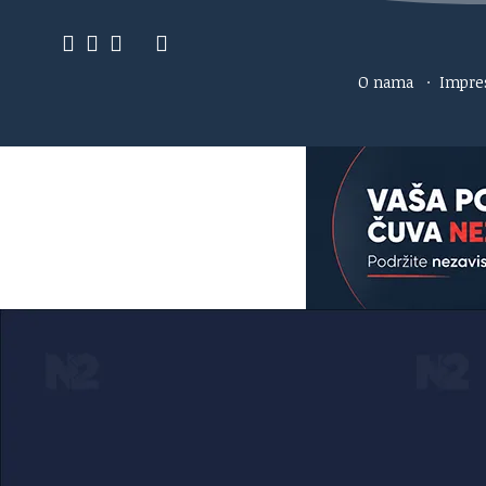
O nama
·
Impr