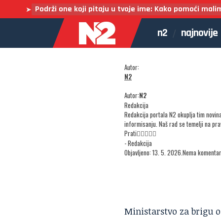
Podrži one koji pitaju u tvoje ime: Kako pomoći mali
➤
n2
najnovije
Autor:
N2
Autor:
N2
Redakcija
Redakcija portala N2 okuplja tim novin
informisanju. Naš rad se temelji na pr
Prati
- Redakcija
Objavljeno: 13. 5. 2026.
Nema komenta
Ministarstvo za brigu o