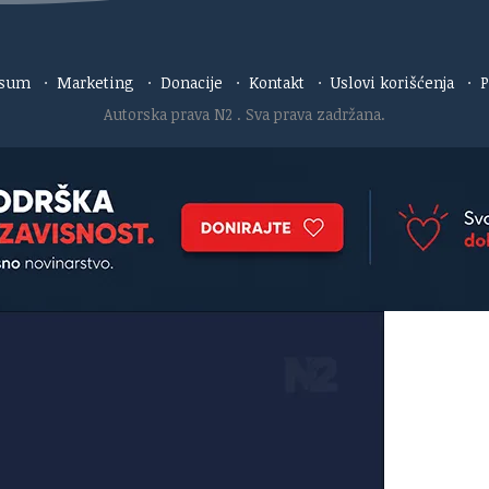
esum
·
Marketing
·
Donacije
·
Kontakt
·
Uslovi korišćenja
·
P
Autorska prava N2
. Sva prava zadržana.