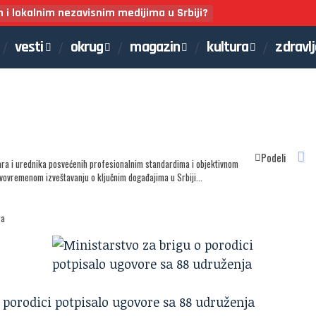
m i lokalnim nezavisnim medijima u Srbiji?
vesti
okrug
magazin
kultura
zdravl
Podeli
ara i urednika posvećenih profesionalnim standardima i objektivnom
avovremenom izveštavanju o ključnim događajima u Srbiji...
ra
 porodici potpisalo ugovore sa 88 udruženja