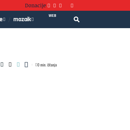
Donacije
WEB
je
mozaik
0 min. čitanja