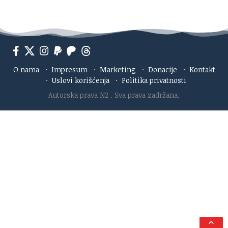
O nama
·
Impresum
·
Marketing
·
Donacije
·
Kontakt
·
Uslovi korišćenja
·
Politika privatnosti
Autorska prava N2
. Sva prava zadržana.