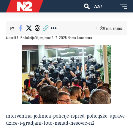
Aa
0 min. čitanja
Autor:
N2
- Redakcija
Objavljeno: 9. 7. 2025.
Nema komentara
interventna-jedinica-policije-ispred-policijske-uprave-
uzice-i-gradjani-foto-nenad-nesovic-n2