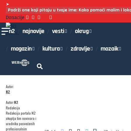
➤
Podrži one koji pitaju u tvoje ime: Kako pomoći malim i lo
Donacije
n2
najnovije
vesti
okrug
magazin
kultura
zdravlje
mozaik
WEB
Autor:
N2
Autor:
N2
Redakcija
Redakcija portala N2
okuplja tim novinara i
urednika posvećenih
profesionalnim