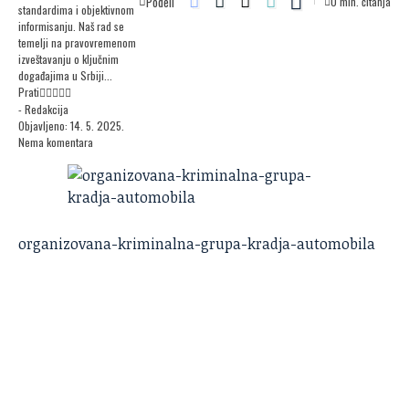
Podeli
0 min. čitanja
standardima i objektivnom
informisanju. Naš rad se
temelji na pravovremenom
izveštavanju o ključnim
događajima u Srbiji...
Prati
- Redakcija
Objavljeno: 14. 5. 2025.
Nema komentara
organizovana-kriminalna-grupa-kradja-automobila