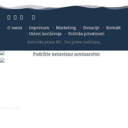
O nama
·
Impresum
·
Marketing
·
Donacije
·
Kontakt
·
Uslovi korišćenja
·
Politika privatnosti
Autorska prava N2
. Sva prava zadržana.
Ako verujete u ono što radimo
Svakodnevno objavljujemo informacije od javnog značaja i
trudimo se da radimo profesionalno, odgovorno i nezavisno.
Pomozite da tako i ostane.
➜ Podržite N2