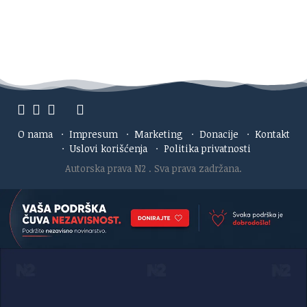
O nama
·
Impresum
·
Marketing
·
Donacije
·
Kontakt
·
Uslovi korišćenja
·
Politika privatnosti
Autorska prava N2
. Sva prava zadržana.