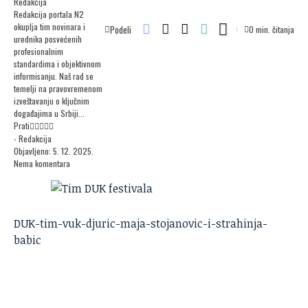
Redakcija
Redakcija portala N2
okuplja tim novinara i
Podeli
0 min. čitanja
urednika posvećenih
profesionalnim
standardima i objektivnom
informisanju. Naš rad se
temelji na pravovremenom
izveštavanju o ključnim
događajima u Srbiji...
Prati
- Redakcija
Objavljeno: 5. 12. 2025.
Nema komentara
DUK-tim-vuk-djuric-maja-stojanovic-i-strahinja-
babic