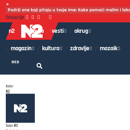
➤
Podrži one koji pitaju u tvoje ime: Kako pomoći malim i lo
Donacije
n2
najnovije
vesti
okrug
magazin
kultura
zdravlje
mozaik
WEB
Autor:
N2
Autor:
N2