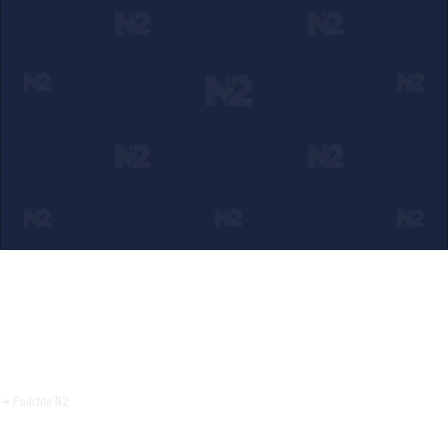
Ako verujete u ono što radimo
Svakodnevno objavljujemo informacije od javnog značaja i
trudimo se da radimo profesionalno, odgovorno i nezavisno.
Pomozite da tako i ostane.
➜ Podržite N2