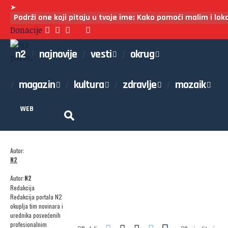
➤
Podrži one koji pitaju u tvoje ime: Kako pomoći malim i lo
Donacije
n2
najnovije
vesti
okrug
magazin
kultura
zdravlje
mozaik
WEB
Autor:
N2
Autor:
N2
Redakcija
Redakcija portala N2
okuplja tim novinara i
urednika posvećenih
profesionalnim