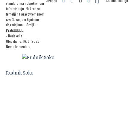
Podeli
0 min. čitanja
standardima i objektivnom
informisanju. Naš rad se
temelji na pravovremenom
izveštavanju o ključnim
događajima u Srbiji...
Prati
- Redakcija
Objavljeno: 16. 5. 2026.
Nema komentara
Rudnik Soko