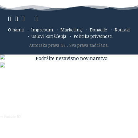
O nama
·
Impresum
·
Marketing
·
Donacije
·
Kontakt
·
Uslovi korišćenja
·
Politika privatnosti
Autorska prava N2
. Sva prava zadržana.
Ako verujete u ono što radimo
Svakodnevno objavljujemo informacije od javnog značaja i
trudimo se da radimo profesionalno, odgovorno i nezavisno.
Pomozite da tako i ostane.
➜ Podržite N2