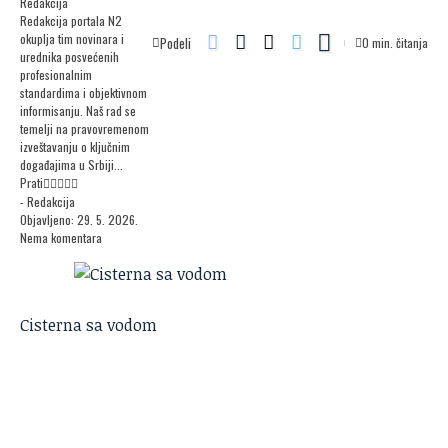
Redakcija
Redakcija portala N2
okuplja tim novinara i
Podeli
0 min. čitanja
urednika posvećenih
profesionalnim
standardima i objektivnom
informisanju. Naš rad se
temelji na pravovremenom
izveštavanju o ključnim
događajima u Srbiji...
Prati
- Redakcija
Objavljeno: 29. 5. 2026.
Nema komentara
Cisterna sa vodom