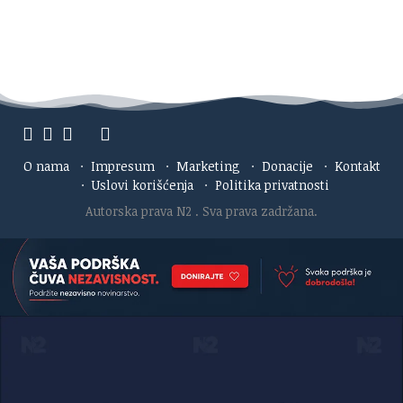
O nama
·
Impresum
·
Marketing
·
Donacije
·
Kontakt
·
Uslovi korišćenja
·
Politika privatnosti
Autorska prava N2
. Sva prava zadržana.