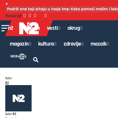
➤
Podrži one koji pitaju u tvoje ime: Kako pomoći malim i lo
Donacije
n2
najnovije
vesti
okrug
magazin
kultura
zdravlje
mozaik
WEB
Autor:
N2
Autor:
N2