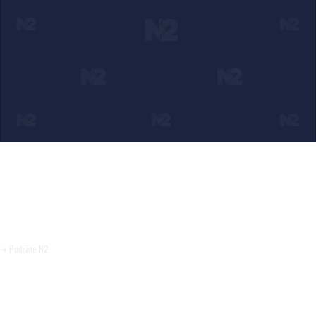
Ako verujete u ono što radimo
Svakodnevno objavljujemo informacije od javnog značaja i
trudimo se da radimo profesionalno, odgovorno i nezavisno.
Pomozite da tako i ostane.
➜ Podržite N2