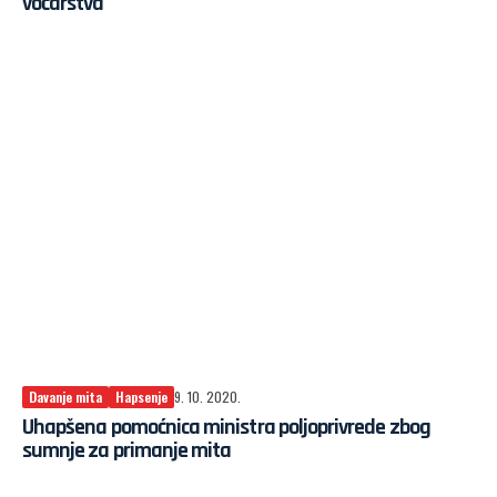
voćarstva
Davanje mita
Hapsenje
9. 10. 2020.
Uhapšena pomoćnica ministra poljoprivrede zbog
sumnje za primanje mita