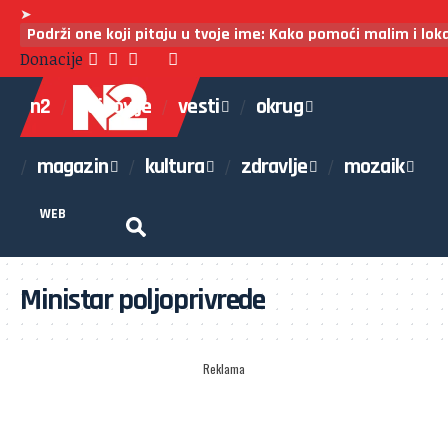
➤
Podrži one koji pitaju u tvoje ime: Kako pomoći malim i lo
Donacije
n2
najnovije
vesti
okrug
magazin
kultura
zdravlje
mozaik
WEB
Ministar poljoprivrede
Reklama