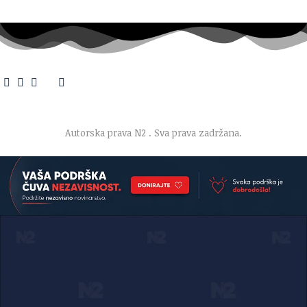
O nama
·
Impresum
·
Marketing
·
Donacije
·
Kontakt
·
Uslovi korišćenja
·
Politika privatnosti
Autorska prava N2
. Sva prava zadržana.