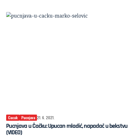
Cacak
Pucnjava
21. 6. 2021.
Pucnjava u Čačku: Upucan mladić, napadač u bekstvu
(VIDEO)