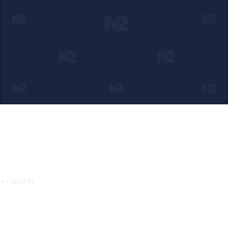
Ako verujete u ono što radimo
Svakodnevno objavljujemo informacije od javnog značaja i
trudimo se da radimo profesionalno, odgovorno i nezavisno.
Pomozite da tako i ostane.
➜ Podržite N2