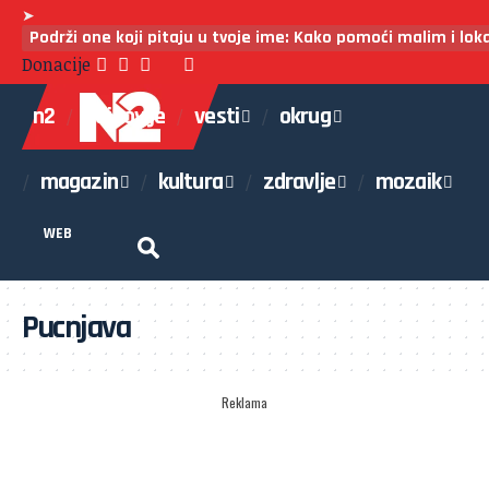
➤
Podrži one koji pitaju u tvoje ime: Kako pomoći malim i lo
Donacije
n2
najnovije
vesti
okrug
magazin
kultura
zdravlje
mozaik
WEB
Pucnjava
Reklama