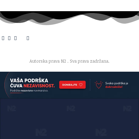
O nama
·
Impresum
·
Marketing
·
Donacije
·
Kontakt
·
Uslovi korišćenja
·
Politika privatnosti
Autorska prava N2
. Sva prava zadržana.