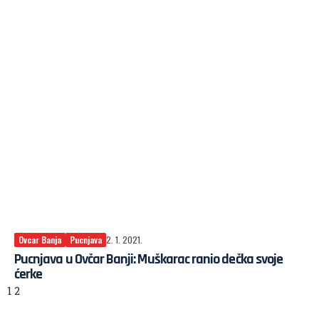
Ovcar Banja
Pucnjava
2. 1. 2021.
Pucnjava u Ovčar Banji: Muškarac ranio dečka svoje
ćerke
1
2