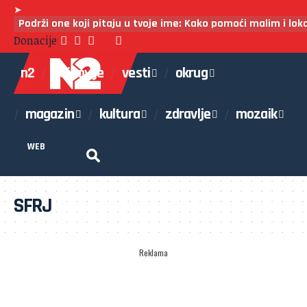
➤
Podrži one koji pitaju u tvoje ime: Kako pomoći malim i lo
Donacije
n2
najnovije
vesti
okrug
magazin
kultura
zdravlje
mozaik
WEB
SFRJ
Reklama