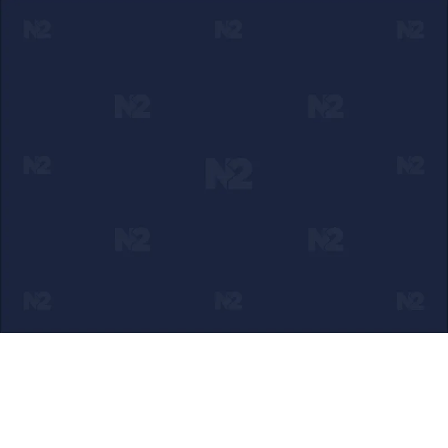
Ako verujete u ono što radimo
Svakodnevno objavljujemo informacije od javnog značaja i
trudimo se da radimo profesionalno, odgovorno i nezavisno.