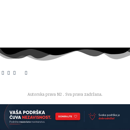
O nama
·
Impresum
·
Marketing
·
Donacije
·
Kontakt
·
Uslovi korišćenja
·
Politika privatnosti
Autorska prava N2
. Sva prava zadržana.