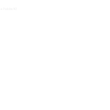
Pomozite da tako i ostane.
➜ Podržite N2