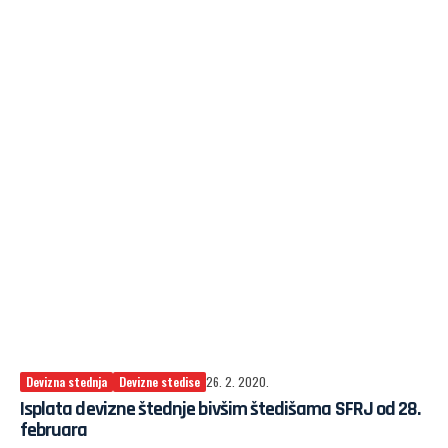
Devizna stednja
Devizne stedise
26. 2. 2020.
Isplata devizne štednje bivšim štedišama SFRJ od 28.
februara