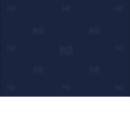
Ako verujete u ono što radimo
Svakodnevno objavljujemo informacije od javnog značaja i
trudimo se da radimo profesionalno, odgovorno i nezavisno.