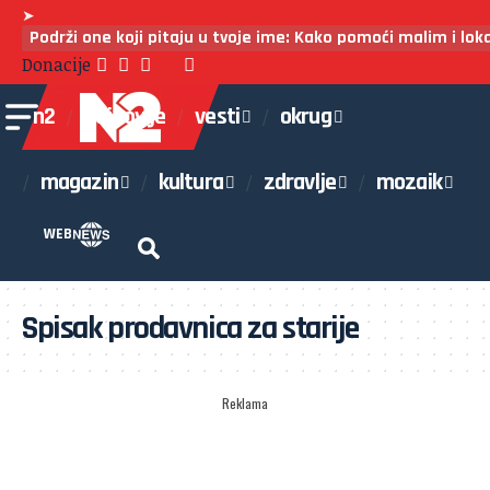
➤
Podrži one koji pitaju u tvoje ime: Kako pomoći malim i lo
Donacije
n2
najnovije
vesti
okrug
magazin
kultura
zdravlje
mozaik
WEB
Spisak prodavnica za starije
Reklama