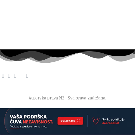
O nama
·
Impresum
·
Marketing
·
Donacije
·
Kontakt
·
Uslovi korišćenja
·
Politika privatnosti
Autorska prava N2
. Sva prava zadržana.