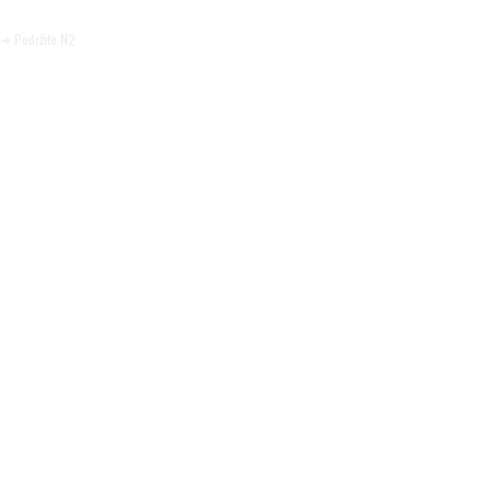
Pomozite da tako i ostane.
➜ Podržite N2