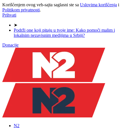
Korišćenjem ovog veb-sajta saglasni ste sa
Uslovima korišćenja
i
Politikom privatnosti
.
Prihvati
➤
Podrži one koji pitaju u tvoje ime: Kako pomoći malim i
lokalnim nezavisnim medijima u Srbiji?
Donacije
N2