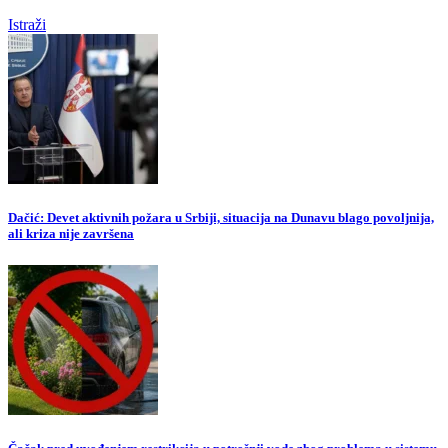
Istraži
Dačić: Devet aktivnih požara u Srbiji, situacija na Dunavu blago povoljnija,
ali kriza nije završena