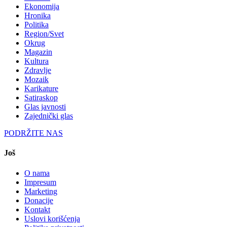
Ekonomija
Hronika
Politika
Region/Svet
Okrug
Magazin
Kultura
Zdravlje
Mozaik
Karikature
Satiraskop
Glas javnosti
Zajednički glas
PODRŽITE NAS
Još
O nama
Impresum
Marketing
Donacije
Kontakt
Uslovi korišćenja