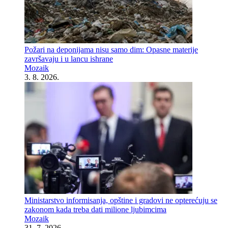
Požari na deponijama nisu samo dim: Opasne materije
završavaju i u lancu ishrane
Mozaik
3. 8. 2026.
Ministarstvo informisanja, opštine i gradovi ne opterećuju se
zakonom kada treba dati milione ljubimcima
Mozaik
31. 7. 2026.