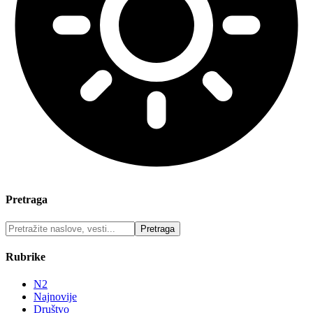
Pretraga
Rubrike
N2
Najnovije
Društvo