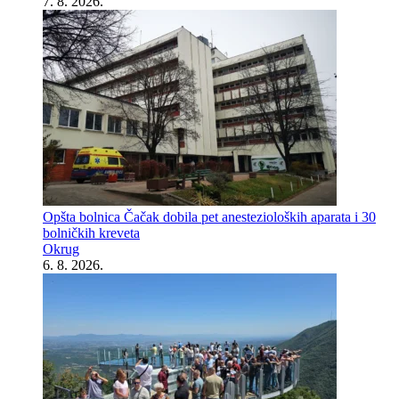
7. 8. 2026.
Opšta bolnica Čačak dobila pet anestezioloških aparata i 30
bolničkih kreveta
Okrug
6. 8. 2026.