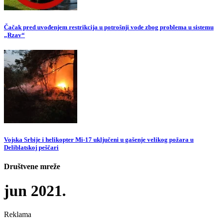
Čačak pred uvođenjem restrikcija u potrošnji vode zbog problema u sistemu
„Rzav“
Vojska Srbije i helikopter Mi-17 uključeni u gašenje velikog požara u
Deliblatskoj peščari
Društvene mreže
jun 2021.
Reklama