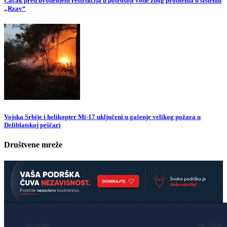
Čačak pred uvođenjem restrikcija u potrošnji vode zbog problema u sistemu
„Rzav“
Vojska Srbije i helikopter Mi-17 uključeni u gašenje velikog požara u
Deliblatskoj peščari
Društvene mreže