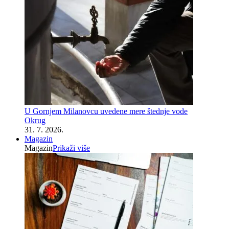
U Gornjem Milanovcu uvedene mere štednje vode
Okrug
31. 7. 2026.
Magazin
Magazin
Prikaži više