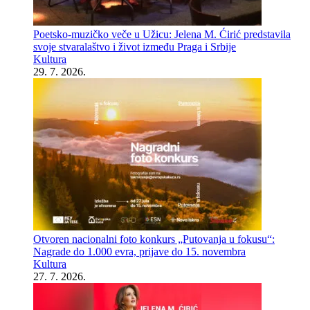
Poetsko-muzičko veče u Užicu: Jelena M. Ćirić predstavila
svoje stvaralaštvo i život između Praga i Srbije
Kultura
29. 7. 2026.
Otvoren nacionalni foto konkurs „Putovanja u fokusu“:
Nagrade do 1.000 evra, prijave do 15. novembra
Kultura
27. 7. 2026.