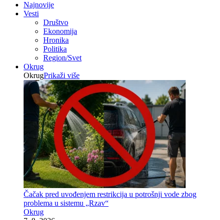
Najnovije
Vesti
Društvo
Ekonomija
Hronika
Politika
Region/Svet
Okrug
Okrug
Prikaži više
Čačak pred uvođenjem restrikcija u potrošnji vode zbog
problema u sistemu „Rzav“
Okrug