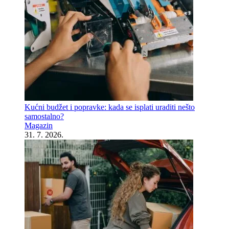
Kućni budžet i popravke: kada se isplati uraditi nešto
samostalno?
Magazin
31. 7. 2026.