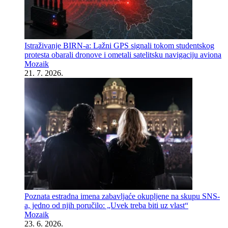
Istraživanje BIRN-a: Lažni GPS signali tokom studentskog
protesta obarali dronove i ometali satelitsku navigaciju aviona
Mozaik
21. 7. 2026.
Poznata estradna imena zabavljaće okupljene na skupu SNS-
a, jedno od njih poručilo: „Uvek treba biti uz vlast“
Mozaik
23. 6. 2026.