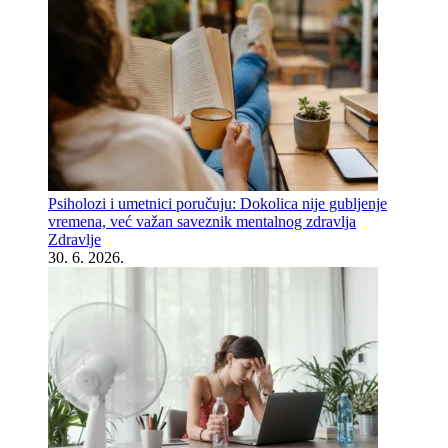
Psiholozi i umetnici poručuju: Dokolica nije gubljenje
vremena, već važan saveznik mentalnog zdravlja
Zdravlje
30. 6. 2026.