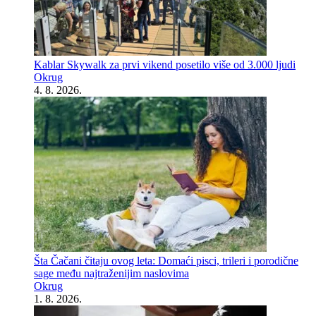
Kablar Skywalk za prvi vikend posetilo više od 3.000 ljudi
Okrug
4. 8. 2026.
Šta Čačani čitaju ovog leta: Domaći pisci, trileri i porodične
sage među najtraženijim naslovima
Okrug
1. 8. 2026.