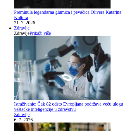
Preminula legendarna glumica i pevačica Olivera Katarina
Kultura
21. 7. 2026.
Zdravlje
Zdravlje
Prikaži više
Istraživanje: Čak 82 odsto Evropljana podržava veću ulogu
veštačke inteligencije u zdravstvu
Zdravlje
6. 7. 2026.