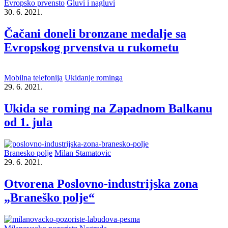
Evropsko prvensto
Gluvi i nagluvi
30. 6. 2021.
Čačani doneli bronzane medalje sa
Evropskog prvenstva u rukometu
Mobilna telefonija
Ukidanje rominga
29. 6. 2021.
Ukida se roming na Zapadnom Balkanu
od 1. jula
Branesko polje
Milan Stamatovic
29. 6. 2021.
Otvorena Poslovno-industrijska zona
„Braneško polje“