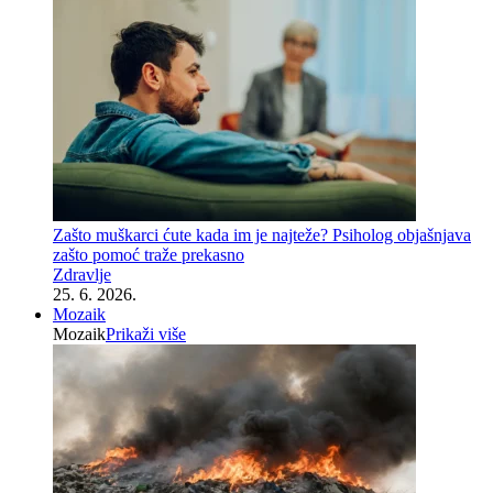
Zašto muškarci ćute kada im je najteže? Psiholog objašnjava
zašto pomoć traže prekasno
Zdravlje
25. 6. 2026.
Mozaik
Mozaik
Prikaži više