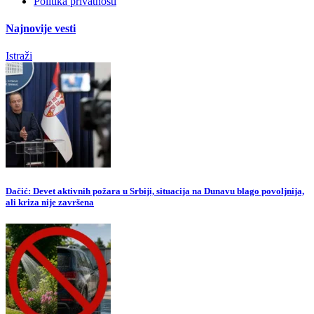
Politika privatnosti
Najnovije vesti
Istraži
Dačić: Devet aktivnih požara u Srbiji, situacija na Dunavu blago povoljnija,
ali kriza nije završena