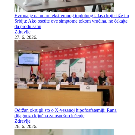
Evropa je na udaru ekstremnog toplotnog talasa koji stiže i u
Srbiju: Ako osetite ove simptome tokom vrućina, ne čekajte
da prođu sami
Zdravlje
27. 6. 2026.
Održan okrugli sto o X-vezanoj hipofosfatemiji: Rana
dijagnoza ključna za uspešno lečenje
Zdravlje
26. 6. 2026.