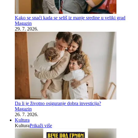
Kako se snaći kada se seliš iz manje sredine u veliki grad
Magazin
29. 7. 2026.
Da li je životno osiguranje dobra investicija?
Magazin
26. 7. 2026.
Kultura
Kultura
Prikaži više