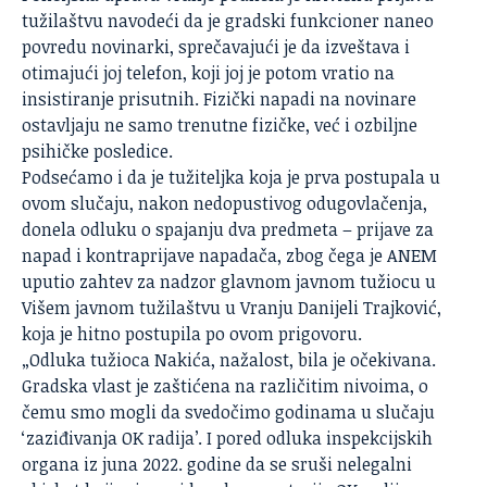
tužilaštvu navodeći da je gradski funkcioner naneo
povredu novinarki, sprečavajući je da izveštava i
otimajući joj telefon, koji joj je potom vratio na
insistiranje prisutnih. Fizički napadi na novinare
ostavljaju ne samo trenutne fizičke, već i ozbiljne
psihičke posledice.
Podsećamo i da je tužiteljka koja je prva postupala u
ovom slučaju, nakon nedopustivog odugovlačenja,
donela odluku o spajanju dva predmeta – prijave za
napad i kontraprijave napadača, zbog čega je
ANEM
uputio zahtev za nadzor glavnom javnom tužiocu u
Višem javnom tužilaštvu u Vranju Danijeli Trajković,
koja je hitno postupila po ovom prigovoru.
„Odluka tužioca Nakića, nažalost, bila je očekivana.
Gradska vlast je zaštićena na različitim nivoima, o
čemu smo mogli da svedočimo godinama u slučaju
‘zaziđivanja OK radija’. I pored odluka inspekcijskih
organa iz juna 2022. godine da se sruši nelegalni