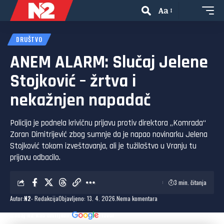
Aa
DRUŠTVO
ANEM ALARM: Slučaj Jelene
Stojković – žrtva i
nekažnjen napadač
Policija je podnela krivičnu prijavu protiv direktora „Komrada“
Zoran Dimitrijević zbog sumnje da je napao novinarku Jelena
Stojković tokom izveštavanja, ali je tužilaštvo u Vranju tu
prijavu odbacilo.
3 min. čitanja
Autor:
N2
- Redakcija
Objavljeno: 13. 4. 2026.
Nema komentara
Dodaj N2 kao omiljeni
izvor