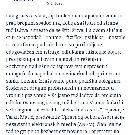
5. 8. 2026.
Ista gradska vlast, čiji funkcioner napada novinarku
pred brojnim svedocima, dobija zaštitu i od strane
tužilaštva: umesto da se štiti žrtva, i u ovom slučaju
štiti se napadač. Traume – fizičke i psihičke – nastale
u trenutku napada dodatno su produbljene
odugovlačenjem istrage, odlukama tužiteljke koja je
prva postupala i ovim najnovijim rešenjem.
Pozivamo nadležne da isprave ovu nepravdu i
omoguće da napadač na novinarku bude primereno
sankcionisan. Izražavamo punu podršku koleginici
Stojković i drugim profesionalnim novinarima u
Vranju i pozivamo Više javno tužilaštvo da preispita
odluku Osnovnog javnog tužilaštva u Vranju, kako bi
se koleginici obezbedila adekvatna zaštita“, izjavio je
Veran Matić, predsednik Upravnog odbora Asocijacije
nezavisnih elektronskih medija (
ANEM
), član Stalne
radne grupe za bezbednost novinara i operrater na