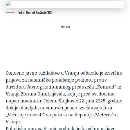
Foto: Nenad Nešović/N2
Reklama
Osnovno javno tužilaštvo u Vranju odbacilo je krivičnu
prijavu za nasilničko ponašanje podnetu protiv
direktora Javnog komunalnog preduzeća „Komrad“ iz
Vranja Zorana Dimitrijevića, koji je pred svedocima
napao novinarku Jelenu Stojković 22. jula 2025. godine
dok je obavljala novinarski posao izveštavajući za
„Večernje novosti“ sa požara na deponiji „Meteris“ u
Vranju.
Policijska uprava Vranje podnela je krivičnu prijavu