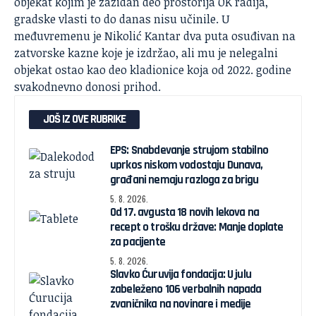
objekat kojim je zazidan deo prostorija OK radija,
gradske vlasti to do danas nisu učinile. U
međuvremenu je Nikolić Kantar dva puta osuđivan na
zatvorske kazne koje je izdržao, ali mu je nelegalni
objekat ostao kao deo kladionice koja od 2022. godine
svakodnevno donosi prihod.
JOŠ IZ OVE RUBRIKE
EPS: Snabdevanje strujom stabilno
uprkos niskom vodostaju Dunava,
građani nemaju razloga za brigu
5. 8. 2026.
Od 17. avgusta 18 novih lekova na
recept o trošku države: Manje doplate
za pacijente
5. 8. 2026.
Slavko Ćuruvija fondacija: U julu
zabeleženo 106 verbalnih napada
zvaničnika na novinare i medije