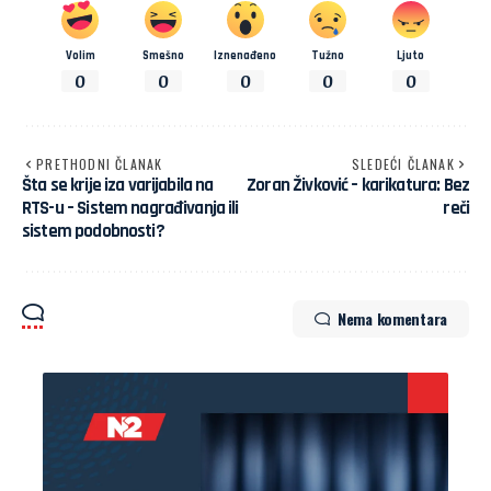
Volim
Smešno
Iznenađeno
Tužno
Ljuto
0
0
0
0
0
PRETHODNI ČLANAK
SLEDEĆI ČLANAK
Šta se krije iza varijabila na
Zoran Živković – karikatura: Bez
RTS-u – Sistem nagrađivanja ili
reči
sistem podobnosti?
Nema komentara