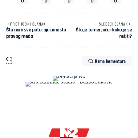
0
0
0
0
0
PRETHODNI ČLANAK
SLEDEĆI ČLANAK
Šta nam sve poturaju umesto
Šta je temenjača i kako je se
pravog meda
rešiti?
Nema komentara