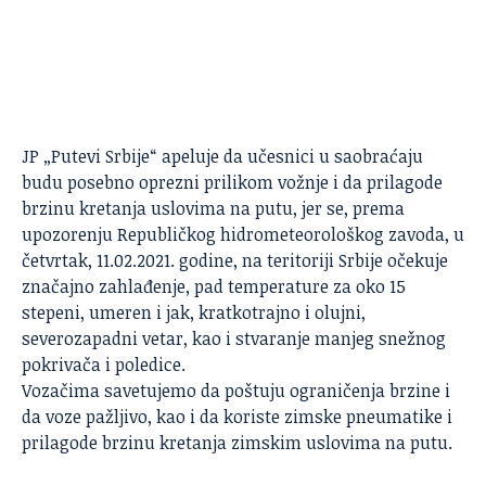
JP „Putevi Srbije“
apeluje da učesnici u saobraćaju
budu posebno oprezni prilikom vožnje i da prilagode
brzinu kretanja uslovima na putu, jer se, prema
upozorenju
Republičkog hidrometeorološkog zavoda
, u
četvrtak, 11.02.2021. godine, na teritoriji Srbije očekuje
značajno zahlađenje, pad temperature za oko 15
stepeni, umeren i jak, kratkotrajno i olujni,
severozapadni vetar, kao i stvaranje manjeg snežnog
pokrivača i poledice.
Vozačima savetujemo da poštuju ograničenja brzine i
da voze pažljivo, kao i da koriste zimske pneumatike i
prilagode brzinu kretanja zimskim uslovima na putu.