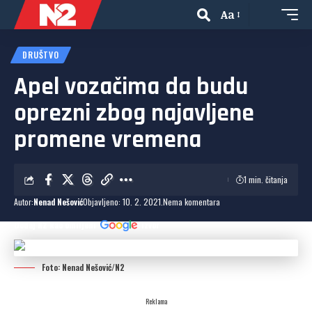
Aa
DRUŠTVO
Apel vozačima da budu
oprezni zbog najavljene
promene vremena
1 min. čitanja
Autor:
Nenad Nešović
Objavljeno: 10. 2. 2021.
Nema komentara
Dodaj N2 kao omiljeni
izvor
Foto: Nenad Nešović/N2
Reklama