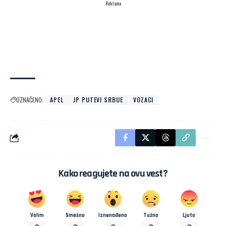
Reklama
OZNAČENO:
APEL
JP PUTEVI SRBIJE
VOZACI
Kako reagujete na ovu vest?
Volim
Smešno
Iznenađeno
Tužno
Ljuto