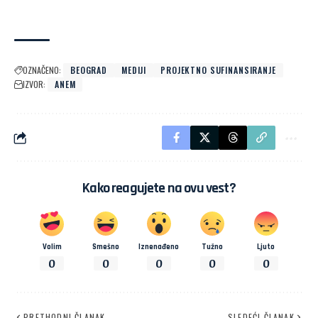
OZNAČENO:
BEOGRAD
MEDIJI
PROJEKTNO SUFINANSIRANJE
IZVOR:
ANEM
Kako reagujete na ovu vest?
Volim
Smešno
Iznenađeno
Tužno
Ljuto
0
0
0
0
0
PRETHODNI ČLANAK
SLEDEĆI ČLANAK