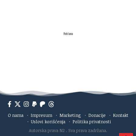
Reklama
O nama
·
Impresum
·
Marketing
·
Donacije
·
Kontakt
·
Uslovi korišćenja
·
Politika privatnosti
Autorska prava N2
. Sva prava zadržana.