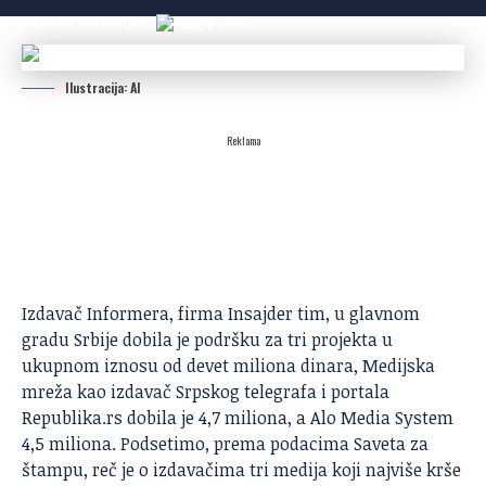
Dodaj N2 kao omiljeni
izvor
Ilustracija: AI
Reklama
Izdavač Informera, firma Insajder tim, u glavnom
gradu Srbije dobila je podršku za tri projekta u
ukupnom iznosu od devet miliona dinara, Medijska
mreža kao izdavač Srpskog telegrafa i portala
Republika.rs dobila je 4,7 miliona, a Alo Media System
4,5 miliona. Podsetimo, prema podacima Saveta za
štampu, reč je o izdavačima tri medija koji najviše krše