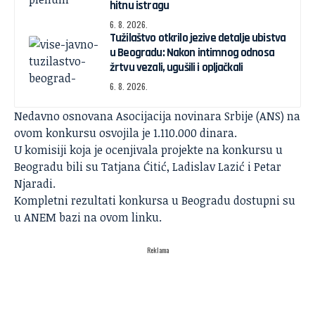
hitnu istragu
6. 8. 2026.
Tužilaštvo otkrilo jezive detalje ubistva
u Beogradu: Nakon intimnog odnosa
žrtvu vezali, ugušili i opljačkali
6. 8. 2026.
Nedavno osnovana Asocijacija novinara Srbije (ANS) na
ovom konkursu osvojila je 1.110.000 dinara.
U komisiji koja je ocenjivala projekte na konkursu u
Beogradu bili su Tatjana Ćitić, Ladislav Lazić i Petar
Njaradi.
Kompletni rezultati konkursa u Beogradu dostupni su
u
ANEM
bazi na
ovom linku
.
Reklama