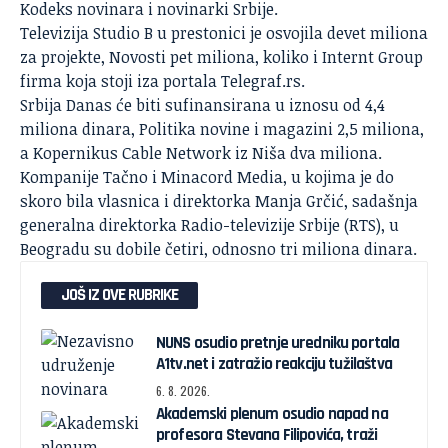
Kodeks novinara i novinarki Srbije.
Televizija Studio B u prestonici je osvojila devet miliona
za projekte, Novosti pet miliona, koliko i Internt Group
firma koja stoji iza portala Telegraf.rs.
Srbija Danas će biti sufinansirana u iznosu od 4,4
miliona dinara, Politika novine i magazini 2,5 miliona,
a Kopernikus Cable Network iz Niša dva miliona.
Kompanije Tačno i Minacord Media, u kojima je do
skoro bila vlasnica i direktorka Manja Grčić, sadašnja
generalna direktorka Radio-televizije Srbije (RTS), u
Beogradu su dobile četiri, odnosno tri miliona dinara.
JOŠ IZ OVE RUBRIKE
NUNS osudio pretnje uredniku portala
A1tv.net i zatražio reakciju tužilaštva
6. 8. 2026.
Akademski plenum osudio napad na
profesora Stevana Filipovića, traži