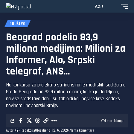
Aa
DRUŠTVO
Beograd podelio 83,9
miliona medijima: Milioni za
Informer, Alo, Srpski
telegraf, ANS…
Na konkursu za projektno sufinansiranje medijskih sadržaja u
Gradu Beogradu od 83,9 miliona dinara, koliko je dodeljeno,
najviše sredstava dobili su tabloidi koji najviše krše Kodeks
novinara i novinarski Srbije.
1 min. čitanja
Autor:
N2
- Redakcija
Objavljeno: 12. 6. 2026.
Nema komentara