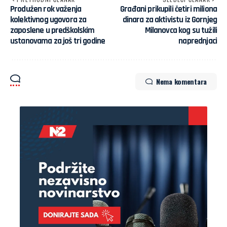
Produžen rok važenja
Građani prikupili četiri miliona
kolektivnog ugovora za
dinara za aktivistu iz Gornjeg
zaposlene u predškolskim
Milanovca kog su tužili
ustanovama za još tri godine
naprednjaci
Nema komentara