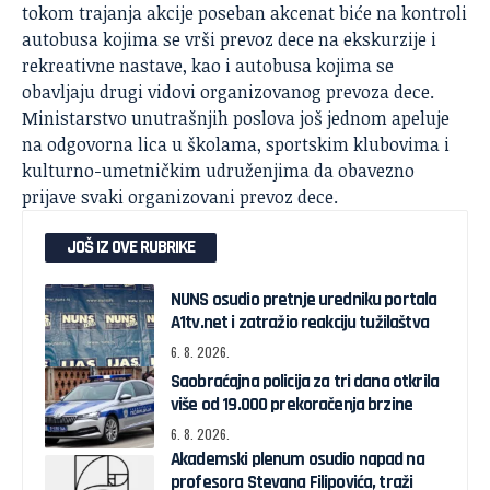
tokom trajanja akcije poseban akcenat biće na kontroli
autobusa kojima se vrši prevoz dece na ekskurzije i
rekreativne nastave, kao i autobusa kojima se
obavljaju drugi vidovi organizovanog prevoza dece.
Ministarstvo unutrašnjih poslova još jednom apeluje
na odgovorna lica u školama, sportskim klubovima i
kulturno-umetničkim udruženjima da obavezno
prijave svaki organizovani prevoz dece.
JOŠ IZ OVE RUBRIKE
NUNS osudio pretnje uredniku portala
A1tv.net i zatražio reakciju tužilaštva
6. 8. 2026.
Saobraćajna policija za tri dana otkrila
više od 19.000 prekoračenja brzine
6. 8. 2026.
Akademski plenum osudio napad na
profesora Stevana Filipovića, traži