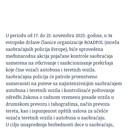
U periodu od 17. do 23. novembra 2025. godine, u 34
evropske države članice organizacije ROADPOL (mreža
saobraćajnih policija Evrope), biće sprovedena
međunarodna akcija pojačane kontrole saobraćaja
usmerena na otkrivanje i sankcionisanje prekršaja
koje čine vozači autobusa i teretnih vozila.
Saobraćajna policija
će patrole prvenstveno
usmeravati na puteve sa najintenzivnijim saobraćajem
autobusa i teretnih vozila i kontrolisaće poštovanje
odredbi Zakona o radnom vremenu posade vozila u
drumskom prevozu i tahografima, način prevoza
tereta, kao i ispunjenost opštih uslova za učešće
vozača teretnih vozila i autobusa u saobraćaju.
U cilju unapređenja bezbednosti dece u saobraćaju,