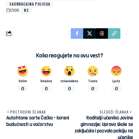
SAOBRACAJNA POLICIJA
IZVOR:
N2
Kako reagujete na ovu vest?
Volim
Smešno
Iznenađeno
Tužno
Ljuto
0
0
0
0
0
PRETHODNI ČLANAK
SLEDEĆI ČLANAK
Autohtone sorte Čačka – koreni
Roditelji učenika Jovine
budućnosti u voćarstvu
gimnazije: Uprava škole se
zaključala i pozvala policiju na
učenike