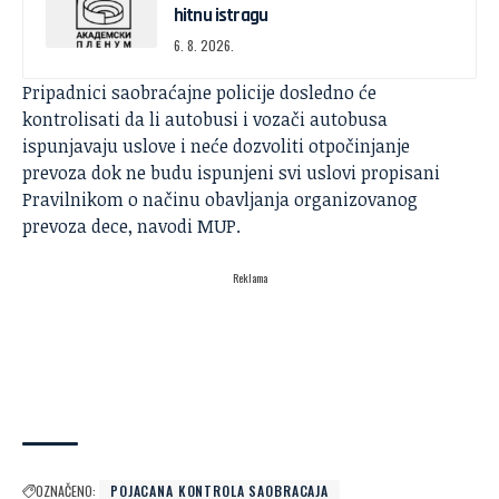
hitnu istragu
6. 8. 2026.
Pripadnici saobraćajne policije dosledno će
kontrolisati da li autobusi i vozači autobusa
ispunjavaju uslove i neće dozvoliti otpočinjanje
prevoza dok ne budu ispunjeni svi uslovi propisani
Pravilnikom o načinu obavljanja organizovanog
prevoza dece, navodi MUP.
Reklama
OZNAČENO:
POJACANA KONTROLA SAOBRACAJA