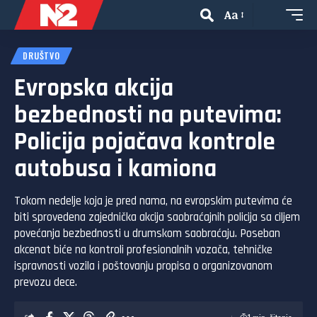
Aa
DRUŠTVO
Evropska akcija
bezbednosti na putevima:
Policija pojačava kontrole
autobusa i kamiona
Tokom nedelje koja je pred nama, na evropskim putevima će
biti sprovedena zajednička akcija saobraćajnih policija sa ciljem
povećanja bezbednosti u drumskom saobraćaju. Poseban
akcenat biće na kontroli profesionalnih vozača, tehničke
ispravnosti vozila i poštovanju propisa o organizovanom
prevozu dece.