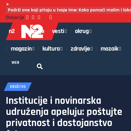
➤
Podrži one koji pitaju u tvoje ime: Kako pomoći malim i lo
Donacije
n2
najnovije
vesti
okrug
magazin
kultura
zdravlje
mozaik
WEB
DRUŠTVO
Institucije i novinarska
udruženja apeluju: poštujte
privatnost i dostojanstvo