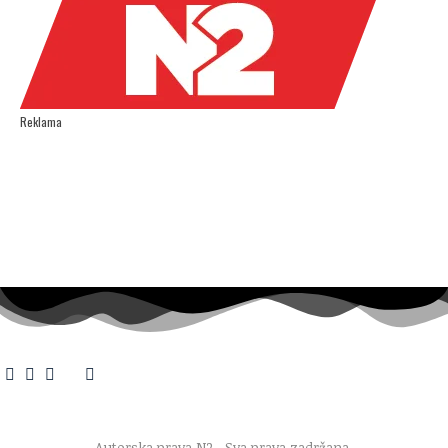
Reklama
O nama
·
Impresum
·
Marketing
·
Donacije
·
Kontakt
·
Uslovi korišćenja
·
Politika privatnosti
Autorska prava N2
. Sva prava zadržana.