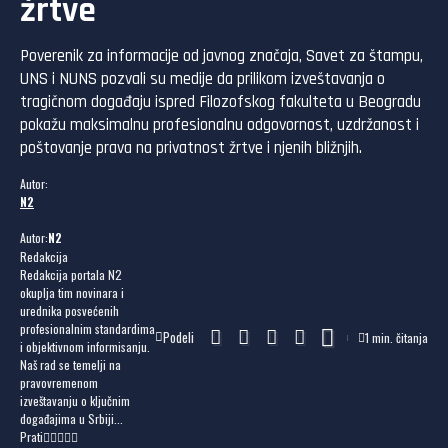
žrtve
Poverenik za informacije od javnog značaja, Savet za štampu,
UNS i NUNS pozvali su medije da prilikom izveštavanja o
tragičnom događaju ispred Filozofskog fakulteta u Beogradu
pokažu maksimalnu profesionalnu odgovornost, uzdržanost i
poštovanje prava na privatnost žrtve i njenih bližnjih.
Autor:
N2
Autor:
N2
Redakcija
Redakcija portala N2
okuplja tim novinara i
urednika posvećenih
profesionalnim standardima
Podeli
1 min. čitanja
i objektivnom informisanju.
Naš rad se temelji na
pravovremenom
izveštavanju o ključnim
događajima u Srbiji...
Prati