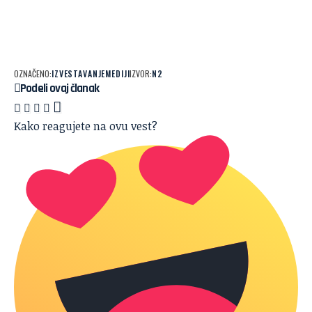
OZNAČENO:
IZVESTAVANJE
MEDIJI
IZVOR:
N2
Podeli ovaj članak
Kako reagujete na ovu vest?