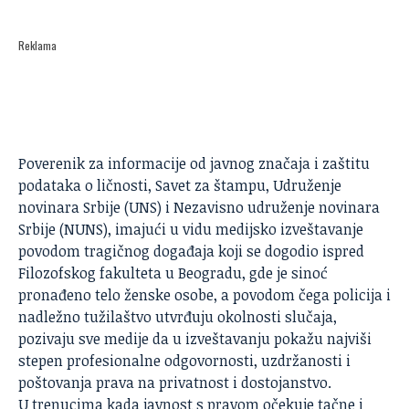
Reklama
Poverenik za informacije od javnog značaja i zaštitu
podataka o ličnosti, Savet za štampu, Udruženje
novinara Srbije (
UNS
) i Nezavisno udruženje novinara
Srbije (
NUNS
), imajući u vidu medijsko izveštavanje
povodom tragičnog događaja koji se dogodio ispred
Filozofskog fakulteta u Beogradu, gde je sinoć
pronađeno telo ženske osobe, a povodom čega policija i
nadležno tužilaštvo utvrđuju okolnosti slučaja,
pozivaju sve medije da u izveštavanju pokažu najviši
stepen profesionalne odgovornosti, uzdržanosti i
poštovanja prava na privatnost i dostojanstvo.
U trenucima kada javnost s pravom očekuje tačne i