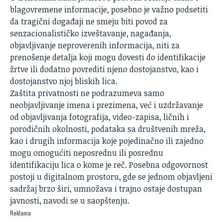
blagovremene informacije, posebno je važno podsetiti
da tragični događaji ne smeju biti povod za
senzacionalističko izveštavanje, nagađanja,
objavljivanje neproverenih informacija, niti za
prenošenje detalja koji mogu dovesti do identifikacije
žrtve ili dodatno povrediti njeno dostojanstvo, kao i
dostojanstvo njoj bliskih lica.
Zaštita privatnosti
ne podrazumeva samo
neobjavljivanje imena i prezimena, već i uzdržavanje
od objavljivanja fotografija, video-zapisa, ličnih i
porodičnih okolnosti, podataka sa društvenih mreža,
kao i drugih informacija koje pojedinačno ili zajedno
mogu omogućiti neposrednu ili posrednu
identifikaciju lica o kome je reč. Posebna odgovornost
postoji u digitalnom prostoru, gde se jednom objavljeni
sadržaj brzo širi, umnožava i trajno ostaje dostupan
javnosti, navodi se u saopštenju.
Reklama