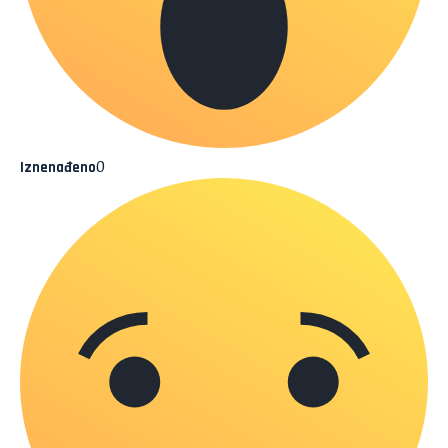
0
Iznenađeno