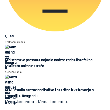
0
Ljuto
Prethodni članak
Ministarstvo prosvete najavilo nadzor rada Filozofskog
fakulteta nakon nesreće
Sledeći članak
NUNS osudio senzacionalističko i neetično izveštavanje o
tragediji u Beogradu
Nema komentara
Nema komentara