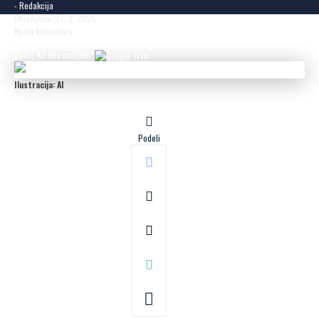
- Redakcija
Objavljeno: 27. 3. 2026.
Nema komentara
Dodaj N2 kao omiljeni
izvor
Ilustracija: AI
Podeli