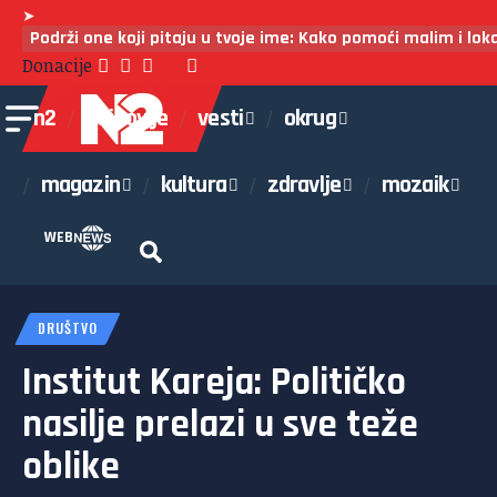
➤
Podrži one koji pitaju u tvoje ime: Kako pomoći malim i lo
Donacije
n2
najnovije
vesti
okrug
magazin
kultura
zdravlje
mozaik
WEB
DRUŠTVO
Institut Kareja: Političko
nasilje prelazi u sve teže
oblike