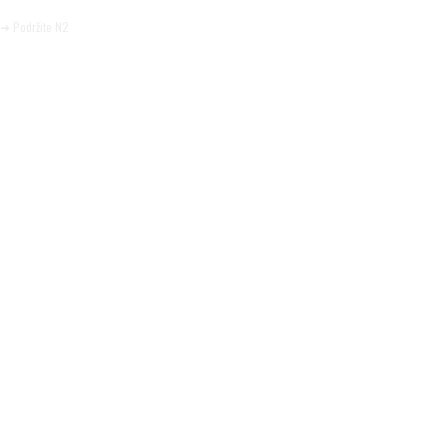
Pomozite da tako i ostane.
➜ Podržite N2