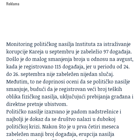
Reklama
Monitoring političkog nasilja Instituta za istraživanje
korupcije Kareja u septembru je zabeležio 97 događaja.
Došlo je do malog smanjenja broja u odnosu na avgust,
kada je registrovano 115 događaja, jer u periodu od 24.
do 26. septembra nije zabeležen nijedan slučaj.
Međutim, to ne doprinosi oceni da se političko nasilje
smanjuje, budući da je registrovan veći broj teških
oblika fizičkog nasilja, uključujući prebijanja građana i
direktne pretnje ubistvom.
Političko nasilje
izazvano je padom nadstrešnice i
najbolji je dokaz da se društvo nalazi u dubokoj
političkoj krizi. Nakon što je u prva četiri meseca
zabeležen manji broj događaja, erupcija nasilja