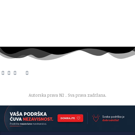
O nama
·
Impresum
·
Marketing
·
Donacije
·
Kontakt
·
Uslovi korišćenja
·
Politika privatnosti
Autorska prava N2
. Sva prava zadržana.