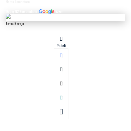
Nema komentara
Dodaj N2 kao omiljeni
izvor
Foto: Kareja
Podeli