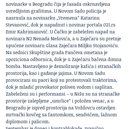
novinarke u Beogradu čija je fasada oskrnavljena
uvredljivim grafitima. U Novom Sadu policija je
nasrnula na novinarku „Vremena“ Katarinu
Stevanović, dok je napadnut i novinar portala 021.rs
Emir Kahrimanović. U Čačku je zabeležen napad na
novinara N2 Nenada Nešovića, a u Zaječaru su pretnje
upućene novinaru Glasa Zaječara Miljku Stojanoviću.
Na sednici Skupštine grada Pančeva ometana je
opoziciona odbornica, dok je u Zaječaru bačena dimna
bomba. Nastavljeno je demoliranje kafića i stranačkih
prostorija, kao i gađanje jajima. U Novom Sadu
provocirani su paori koji su protestovali traktorima,
dok je mladić provokator poliven vodom i saplitan.
Zabeleženi su i performansi – u Nišu su na stranačke
prostorije zalepljene „umrlice“ i položen venac, a u
Beogradu je ispred prostorija na Voždovcu ostavljen
mrtvački kovčeg sa fantomkom, sendvičem, lažnom
diplomom i palicom.
Septembar je doneo i kontrablokade, zvanično