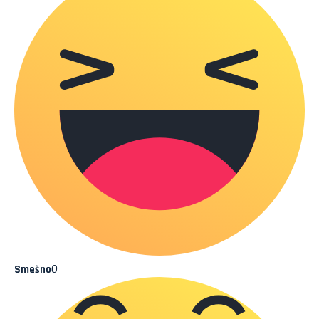
0
Smešno