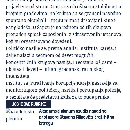
prijavljene od strane Centra za društvenu stabilnost u
brojnim gradovima, na kojima su se građani navodno
spontano okupljali – među njima i državljani Kine i
Bangladeša. U Šapcu je na jednom od tih skupova
pronađen spisak zaposlenih iz zdravstvenih ustanova,
koji su organizovano dovedeni.
Političko nasilje se, prema analizi Instituta Kareja, i
dalje nalazi u sedmom od devet mogućih
koncentričnih krugova nasilja. Preostaju još osmi –
ubistva i deveti – urbani građanski rat niskog
intenziteta.
Institut za istraživanje korupcije Kareja nastavlja sa
monitoringom političkog nasilja i postupanja policije,
a rezultate će predstaviti kada za to bude prilika.
JOŠ IZ OVE RUBRIKE
Akademski plenum osudio napad na
profesora Stevana Filipovića, traži hitnu
istragu