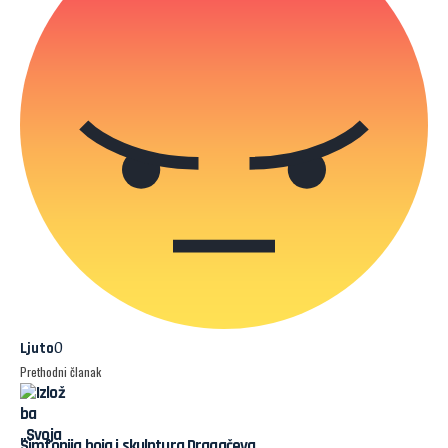
0
Ljuto
Prethodni članak
Simfonija boja i skulptura Dragačeva