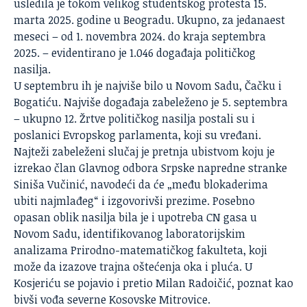
usledila je tokom velikog studentskog protesta 15.
marta 2025. godine u Beogradu. Ukupno, za jedanaest
meseci – od 1. novembra 2024. do kraja septembra
2025. – evidentirano je 1.046 događaja političkog
nasilja.
U septembru ih je najviše bilo u Novom Sadu, Čačku i
Bogatiću. Najviše događaja zabeleženo je 5. septembra
– ukupno 12. Žrtve političkog nasilja postali su i
poslanici Evropskog parlamenta, koji su vređani.
Najteži zabeleženi slučaj je pretnja ubistvom koju je
izrekao član Glavnog odbora Srpske napredne stranke
Siniša Vučinić, navodeći da će „među blokaderima
ubiti najmlađeg“ i izgovorivši prezime. Posebno
opasan oblik nasilja bila je i upotreba CN gasa u
Novom Sadu, identifikovanog laboratorijskim
analizama Prirodno-matematičkog fakulteta, koji
može da izazove trajna oštećenja oka i pluća. U
Kosjeriću se pojavio i pretio Milan Radoičić, poznat kao
bivši vođa severne Kosovske Mitrovice.