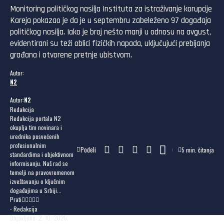
Monitoring političkog nasilja Instituta za istraživanje korupcije
Kareja pokazao je da je u septembru zabeleženo 97 događaja
političkog nasilja. Iako je broj nešto manji u odnosu na avgust,
evidentirani su teži oblici fizičkih napada, uključujući prebijanja
građana i otvorene pretnje ubistvom.
Autor:
N2
Autor:
N2
Redakcija
Redakcija portala N2
okuplja tim novinara i
urednika posvećenih
profesionalnim
Podeli
5 min. čitanja
standardima i objektivnom
informisanju. Naš rad se
temelji na pravovremenom
izveštavanju o ključnim
događajima u Srbiji...
Prati
- Redakcija
Objavljeno: 2. 10. 2025.