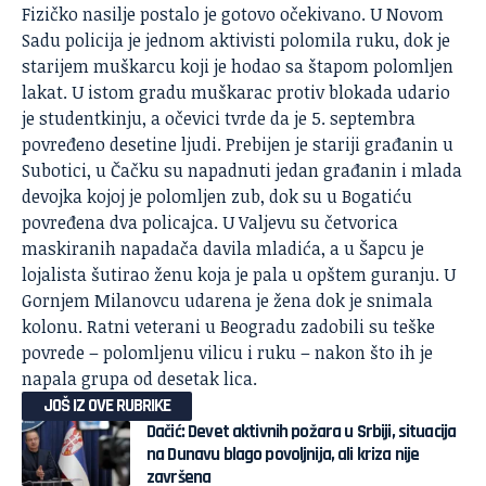
Fizičko nasilje postalo je gotovo očekivano. U Novom
Sadu policija je jednom aktivisti polomila ruku, dok je
starijem muškarcu koji je hodao sa štapom polomljen
lakat. U istom gradu muškarac protiv blokada udario
je studentkinju, a očevici tvrde da je 5. septembra
povređeno desetine ljudi. Prebijen je stariji građanin u
Subotici, u Čačku su napadnuti jedan građanin i mlada
devojka kojoj je polomljen zub, dok su u Bogatiću
povređena dva policajca. U Valjevu su četvorica
maskiranih napadača davila mladića, a u Šapcu je
lojalista šutirao ženu koja je pala u opštem guranju. U
Gornjem Milanovcu udarena je žena dok je snimala
kolonu. Ratni veterani u Beogradu zadobili su teške
povrede – polomljenu vilicu i ruku – nakon što ih je
napala grupa od desetak lica.
JOŠ IZ OVE RUBRIKE
Dačić: Devet aktivnih požara u Srbiji, situacija
na Dunavu blago povoljnija, ali kriza nije
završena