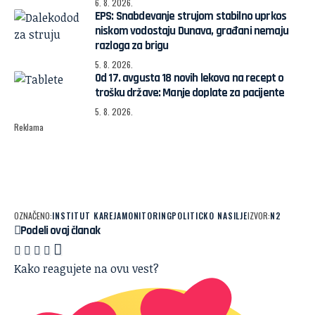
6. 8. 2026.
EPS: Snabdevanje strujom stabilno uprkos
niskom vodostaju Dunava, građani nemaju
razloga za brigu
5. 8. 2026.
Od 17. avgusta 18 novih lekova na recept o
trošku države: Manje doplate za pacijente
5. 8. 2026.
Reklama
OZNAČENO:
INSTITUT KAREJA
MONITORING
POLITICKO NASILJE
IZVOR:
N2
Podeli ovaj članak
Kako reagujete na ovu vest?