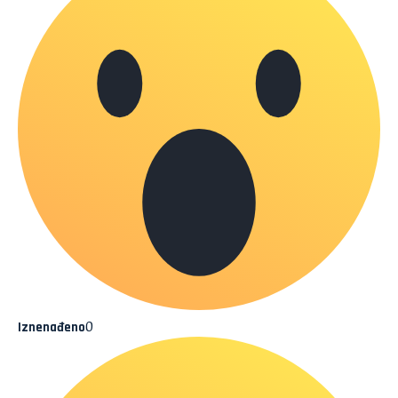
0
Iznenađeno