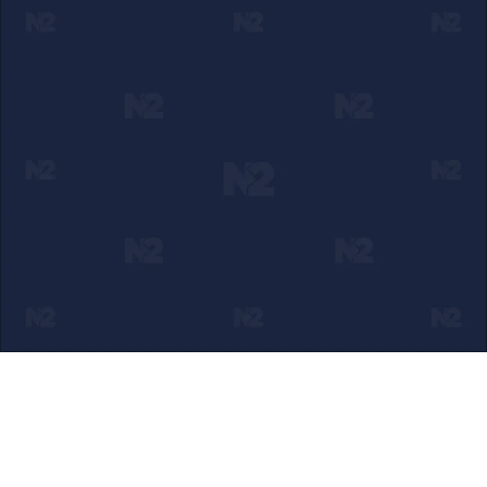
Ako verujete u ono što radimo
Svakodnevno objavljujemo informacije od javnog značaja i
trudimo se da radimo profesionalno, odgovorno i nezavisno.