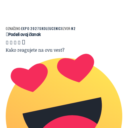
OZNAČENO:
EXPO 2027
SKOLE
UCENICI
IZVOR:
N2
Podeli ovaj članak
Kako reagujete na ovu vest?