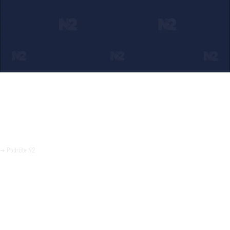
Ako verujete u ono što radimo
Svakodnevno objavljujemo informacije od javnog značaja i
trudimo se da radimo profesionalno, odgovorno i nezavisno.
Pomozite da tako i ostane.
➜ Podržite N2