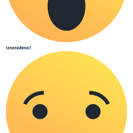
0
Iznenađeno