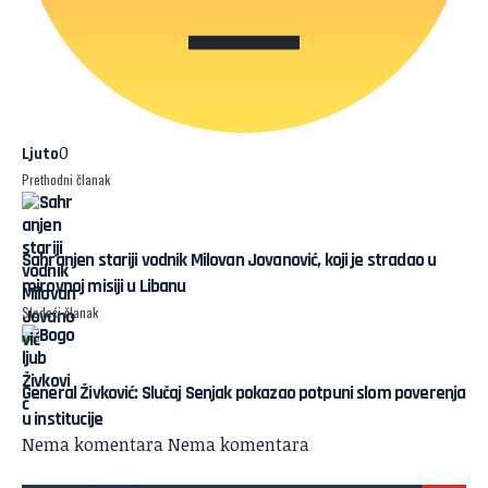
0
Ljuto
Prethodni članak
Sahranjen stariji vodnik Milovan Jovanović, koji je stradao u
mirovnoj misiji u Libanu
Sledeći članak
General Živković: Slučaj Senjak pokazao potpuni slom poverenja
u institucije
Nema komentara
Nema komentara