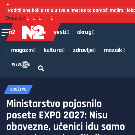
➤
Podrži one koji pitaju u tvoje ime: Kako pomoći malim i lo
Donacije
n2
najnovije
vesti
okrug
magazin
kultura
zdravlje
mozaik
WEB
DRUŠTVO
Ministarstvo pojasnilo
posete EXPO 2027: Nisu
obavezne, učenici idu samo