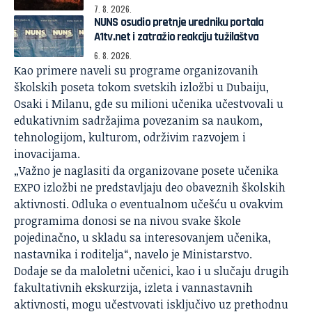
7. 8. 2026.
NUNS osudio pretnje uredniku portala
A1tv.net i zatražio reakciju tužilaštva
6. 8. 2026.
Kao primere naveli su programe organizovanih
školskih poseta tokom svetskih izložbi u Dubaiju,
Osaki i Milanu, gde su milioni učenika učestvovali u
edukativnim sadržajima povezanim sa naukom,
tehnologijom, kulturom, održivim razvojem i
inovacijama.
„Važno je naglasiti da organizovane posete učenika
EXPO izložbi ne predstavljaju deo obaveznih školskih
aktivnosti. Odluka o eventualnom učešću u ovakvim
programima donosi se na nivou svake škole
pojedinačno, u skladu sa interesovanjem učenika,
nastavnika i roditelja“, navelo je Ministarstvo.
Dodaje se da maloletni učenici, kao i u slučaju drugih
fakultativnih ekskurzija, izleta i vannastavnih
aktivnosti, mogu učestvovati isključivo uz prethodnu