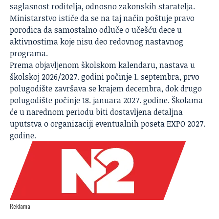
saglasnost roditelja, odnosno zakonskih staratelja.
Ministarstvo ističe da se na taj način poštuje pravo
porodica da samostalno odluče o učešću dece u
aktivnostima koje nisu deo redovnog nastavnog
programa.
Prema objavljenom školskom kalendaru, nastava u
školskoj 2026/2027. godini počinje 1. septembra, prvo
polugodište završava se krajem decembra, dok drugo
polugodište počinje 18. januara 2027. godine. Školama
će u narednom periodu biti dostavljena detaljna
uputstva o organizaciji eventualnih poseta EXPO 2027.
godine.
Reklama