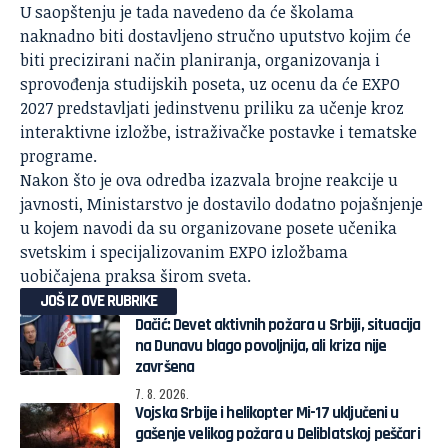
U saopštenju je tada navedeno da će školama
naknadno biti dostavljeno stručno uputstvo kojim će
biti precizirani način planiranja, organizovanja i
sprovođenja studijskih poseta, uz ocenu da će EXPO
2027 predstavljati jedinstvenu priliku za učenje kroz
interaktivne izložbe, istraživačke postavke i tematske
programe.
Nakon što je ova odredba izazvala brojne reakcije u
javnosti, Ministarstvo je dostavilo dodatno pojašnjenje
u kojem navodi da su organizovane posete učenika
svetskim i specijalizovanim EXPO izložbama
uobičajena praksa širom sveta.
JOŠ IZ OVE RUBRIKE
Dačić: Devet aktivnih požara u Srbiji, situacija
na Dunavu blago povoljnija, ali kriza nije
završena
7. 8. 2026.
Vojska Srbije i helikopter Mi-17 uključeni u
gašenje velikog požara u Deliblatskoj peščari