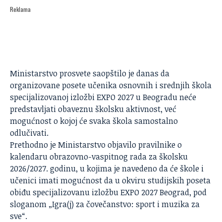
Reklama
Ministarstvo prosvete saopštilo je danas da
organizovane posete učenika osnovnih i srednjih škola
specijalizovanoj izložbi
EXPO 2027
u Beogradu neće
predstavljati obaveznu školsku aktivnost, već
mogućnost o kojoj će svaka škola samostalno
odlučivati.
Prethodno je Ministarstvo objavilo pravilnike o
kalendaru obrazovno-vaspitnog rada za školsku
2026/2027. godinu, u kojima je navedeno da će škole i
učenici imati mogućnost da u okviru studijskih poseta
obiđu specijalizovanu izložbu EXPO 2027 Beograd, pod
sloganom „Igra(j) za čovečanstvo: sport i muzika za
sve“.