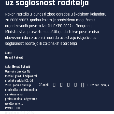
uz saglasnost roditelja
Nakon reakcija u javnosti zbog odredbe u školskom kalendaru
za 2026/2027. godinu kojom je predviđena mogućnost
organizovanih poseta izložbi EXPO 2027 u Beogradu,
Ministarstvo prosvete saopštilo je da takve posete nisu
obavezne i da će učenici moći da učestvuju isključivo uz
saglasnost roditelja ili zakonskih staratelja.
Autor:
Nenad Nešović
Autor:
Nenad Nešović
Osnivač i direktor N2
media i glavni i odgovorni
urednik portala N2. Od
Podeli
2018. godine oblikuje
2 min. čitanja
uređivačku politiku medija,
sa fokusom na
profesionalno i odgovorno
izveštavanje,...
Prati
Objavljeno: 10. 6. 2026.