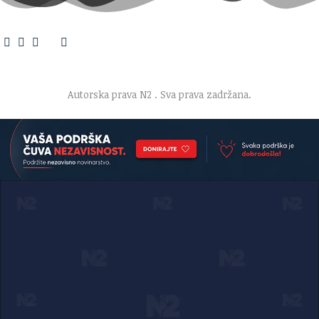
O nama
·
Impresum
·
Marketing
·
Donacije
·
Kontakt
·
Uslovi korišćenja
·
Politika privatnosti
Autorska prava N2
. Sva prava zadržana.