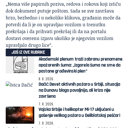
„Nema više papirnih poziva, redova i rokova koji ističu
dok dokument putuje poštom. Sada se sve završava
brzo, bezbedno i u nekoliko klikova, građanin može da
potvrdi da li je on upravljao vozilom u trenutku
prekršaja i da prihvati prekršaj ili da na portalu
dostavi overenu izjavu ukoliko je njegovim vozilom
upravljalo drugo lice“.
JOŠ IZ OVE RUBRIKE
Akademski plenum traži zabranu prenamene
opožarenih šuma: „Izgorela šuma ne sme da
postane građevinski plen“
8. 8. 2026.
Dačić: Devet aktivnih požara u Srbiji, situacija
na Dunavu blago povoljnija, ali kriza nije
završena
7. 8. 2026.
Vojska Srbije i helikopter Mi-17 uključeni u
gašenje velikog požara u Deliblatskoj peščari
7. 8. 2026.