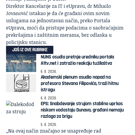
Direktor Kancelarije za IT i
eUpravu
, dr Mihailo
Jovanović istakao je da će građani ovim novim
uslugama na jednostavan način, preko Portala
eUprava, moći da pristupe podacima o saobraćajnim
prekršajima i zaštitnim merama, bez odlaska u
policijsku stanicu.
JOŠ IZ OVE RUBRIKE
NUNS osudio pretnje uredniku portala
A1tv.net i zatražio reakciju tužilaštva
6. 8. 2026.
Akademski plenum osudio napad na
profesora Stevana Filipovića, traži hitnu
istragu
6. 8. 2026.
EPS: Snabdevanje strujom stabilno uprkos
niskom vodostaju Dunava, građani nemaju
razloga za brigu
5. 8. 2026.
„Na ovaj način značajno se unapređuje rad