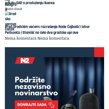
odluku SAD o produženju licence
Sledeći članak
Pred Gradskim većem: razrešenje Rade Ćojbašić i izbor
Petkovića i Stanišić na čelo dve gradske uprave
Nema komentara
Nema komentara