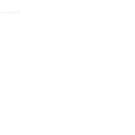
Pomozite da tako i ostane.
➜ Podržite N2