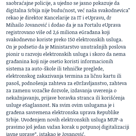
saobraćajne policije, a ujedno se jasno pokazuje da
digitalna Srbija nije budućnost, već naša svakodnevica”
rekao je direktor Kancelarije za IT i eUpravu, dr
Mihailo Jovanović i dodao da je na Portalu eUprava
registrovano više od 2,6 miliona eGrađana koji
svakodnevno koriste preko 150 elektronskih usluga.
On je podsetio da je Ministarstvo unutrašnjih poslova
pionir u razvoju elektronskih usluga i skoro da nema
građanina koji nije osetio koristi informacionih
sistema za auto-škole ili tehničke preglede,
elektronskog zakazivanja termina za ličnu kartu ili
pasoš, podnošenja zahteva za eDržavljanstvo, zahteva
za zamenu vozačke dozvole, izdavanja uverenja o
nekažnjavanju, prijave boravka stranca ili korišćenja
usluge eSaglasnost. Na svim ovim uslugama je i
građena savremena elektronska uprava Republike
Srbije. Uvođenjem novih elektronskih usluga MUP-a
pravimo još jedan važan korak u potpunoj digitalizaciji
javne uprave“, istakao je Jovanović.