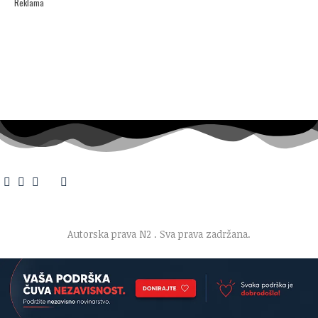
Reklama
O nama
·
Impresum
·
Marketing
·
Donacije
·
Kontakt
·
Uslovi korišćenja
·
Politika privatnosti
Autorska prava N2
. Sva prava zadržana.