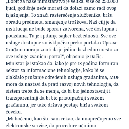
„Dobit za naše ministarstvo je velika, više od 250.000
ljudi, godišnje neće morati da dolazi samo radi ovog
izjašnjenja. To znači rasterećenje službenika, bržu
obradu predmeta, smanjenje troškova. Naš cilj je da
institucija ne bude spora i zatvorena, već dostupna i
pouzdana. Tu je i pitanje sajber bezbednosti. Sve ove
usluge dostupne su isključivo preko portala eUprave.
Građani moraju znati da je jedino bezbedno mesto za
ove usluge zvanični portal“, objasnio je Dačić.
Ministar je istakao da, iako je pre 18 godina formiran
Sektor za informacione tehnologije, kako bi se
olakšalo pružanje određenih usluga građanima,
MUP
mora da nastavi da prati razvoj novih tehnologija, da
sistem treba da se menja, da bi bio jednostavniji i
transparentniji da bi bio pristupačniji svakom
građaninu, jer tako država postaje bliža svakom
čoveku.
„Mi hoćemo, kao što sam rekao, da unapređujemo sve
elektronske servise, da procedure učinimo