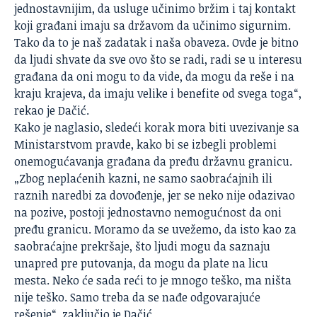
jednostavnijim, da usluge učinimo bržim i taj kontakt
koji građani imaju sa državom da učinimo sigurnim.
Tako da to je naš zadatak i naša obaveza. Ovde je bitno
da ljudi shvate da sve ovo što se radi, radi se u interesu
građana da oni mogu to da vide, da mogu da reše i na
kraju krajeva, da imaju velike i benefite od svega toga“,
rekao je Dačić.
Kako je naglasio, sledeći korak mora biti uvezivanje sa
Ministarstvom pravde, kako bi se izbegli problemi
onemogućavanja građana da pređu državnu granicu.
„Zbog neplaćenih kazni, ne samo saobraćajnih ili
raznih naredbi za dovođenje, jer se neko nije odazivao
na pozive, postoji jednostavno nemogućnost da oni
pređu granicu. Moramo da se uvežemo, da isto kao za
saobraćajne prekršaje, što ljudi mogu da saznaju
unapred pre putovanja, da mogu da plate na licu
mesta. Neko će sada reći to je mnogo teško, ma ništa
nije teško. Samo treba da se nađe odgovarajuće
rešenje“, zaključio je Dačić.