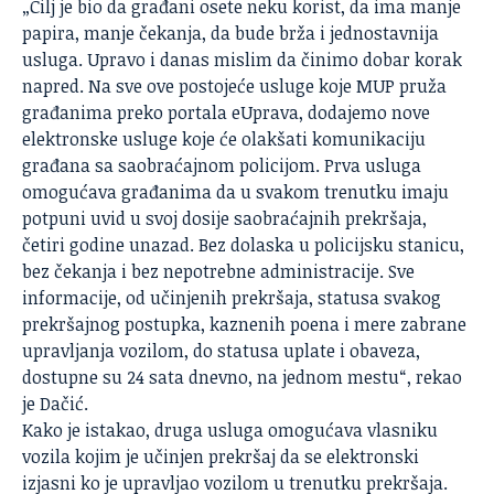
„Cilj je bio da građani osete neku korist, da ima manje
papira, manje čekanja, da bude brža i jednostavnija
usluga. Upravo i danas mislim da činimo dobar korak
napred. Na sve ove postojeće usluge koje MUP pruža
građanima preko portala eUprava, dodajemo nove
elektronske usluge koje će olakšati komunikaciju
građana sa saobraćajnom policijom. Prva usluga
omogućava građanima da u svakom trenutku imaju
potpuni uvid u svoj dosije saobraćajnih prekršaja,
četiri godine unazad. Bez dolaska u policijsku stanicu,
bez čekanja i bez nepotrebne administracije. Sve
informacije, od učinjenih prekršaja, statusa svakog
prekršajnog postupka, kaznenih poena i mere zabrane
upravljanja vozilom, do statusa uplate i obaveza,
dostupne su 24 sata dnevno, na jednom mestu“, rekao
je Dačić.
Kako je istakao, druga usluga omogućava vlasniku
vozila kojim je učinjen prekršaj da se elektronski
izjasni ko je upravljao vozilom u trenutku prekršaja.