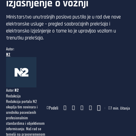
izjašnjenje o vožnji
Ministarstvo unutrašnjih poslova pustilo je u rad dve nove
elektronske usluge – pregled saobraćajnih prekršaja i
elektronsko izjašnjenje o tome ko je upravljao vozilom u
trenutku prekršaja.
Autor:
N2
Autor:
N2
Redakcija
Redakcija portala N2
okuplja tim novinara i
Podeli
7 min. čitanja
urednika posvećenih
profesionalnim
standardima i objektivnom
informisanju. Naš rad se
temelji na pravovremenom