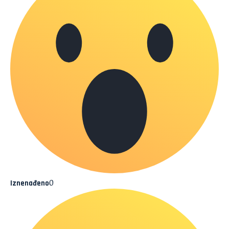
0
Iznenađeno