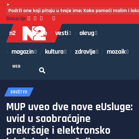
➤
Podrži one koji pitaju u tvoje ime: Kako pomoći malim i lo
Donacije
n2
najnovije
vesti
okrug
magazin
kultura
zdravlje
mozaik
WEB
DRUŠTVO
MUP uveo dve nove eUsluge:
uvid u saobraćajne
prekršaje i elektronsko