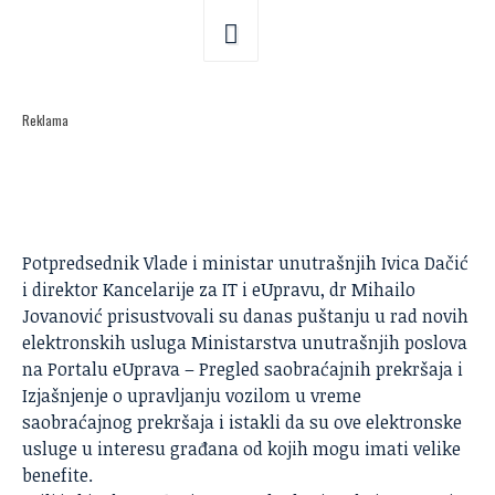
Reklama
Potpredsednik Vlade i ministar unutrašnjih Ivica Dačić
i direktor Kancelarije za IT i eUpravu, dr Mihailo
Jovanović prisustvovali su danas puštanju u rad novih
elektronskih usluga Ministarstva unutrašnjih poslova
na Portalu eUprava – Pregled saobraćajnih prekršaja i
Izjašnjenje o upravljanju vozilom u vreme
saobraćajnog prekršaja i istakli da su ove elektronske
usluge u interesu građana od kojih mogu imati velike
benefite.