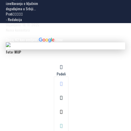
izveštavanju o ključnim
događajima u Srbiji...
Prati
- Redakcija
Objavljeno: 19. 11. 2025.
Nema komentara
Dodaj N2 kao omiljeni
izvor
Foto: MUP
Podeli