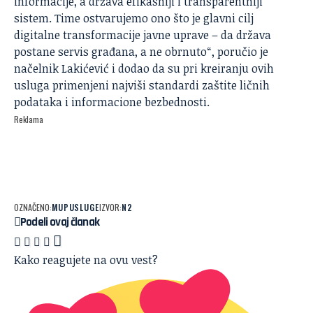
informacije, a država efikasniji i transparentniji
sistem. Time ostvarujemo ono što je glavni cilj
digitalne transformacije javne uprave – da država
postane servis građana, a ne obrnuto“, poručio je
načelnik Lakićević i dodao da su pri kreiranju ovih
usluga primenjeni najviši standardi zaštite ličnih
podataka i informacione bezbednosti.
Reklama
OZNAČENO:
MUP
USLUGE
IZVOR:
N2
Podeli ovaj članak
Kako reagujete na ovu vest?