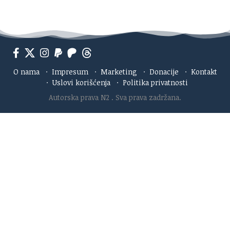
O nama
·
Impresum
·
Marketing
·
Donacije
·
Kontakt
·
Uslovi korišćenja
·
Politika privatnosti
Autorska prava N2
. Sva prava zadržana.