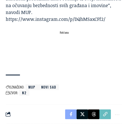
na očuvanju bezbednosti svih građana i imovine“,
navodi MUP.
https://www.instagram.com/p/DQhMSaxCFf2/
Reklama
OZNAČENO:
MUP
NOVI SAD
IZVOR:
N2