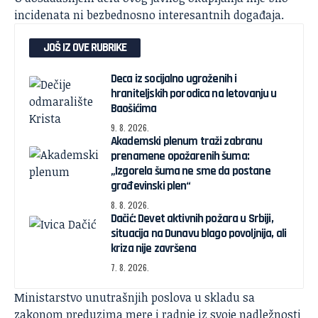
incidenata ni bezbednosno interesantnih događaja.
JOŠ IZ OVE RUBRIKE
Deca iz socijalno ugroženih i
hraniteljskih porodica na letovanju u
Baošićima
9. 8. 2026.
Akademski plenum traži zabranu
prenamene opožarenih šuma:
„Izgorela šuma ne sme da postane
građevinski plen“
8. 8. 2026.
Dačić: Devet aktivnih požara u Srbiji,
situacija na Dunavu blago povoljnija, ali
kriza nije završena
7. 8. 2026.
Ministarstvo unutrašnjih poslova u skladu sa
zakonom preduzima mere i radnje iz svoje nadležnosti