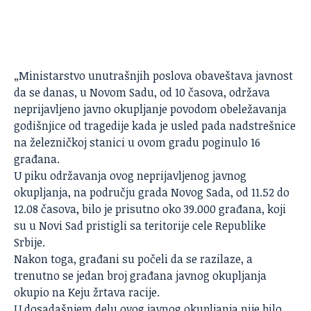
„Ministarstvo unutrašnjih poslova obaveštava javnost
da se danas, u Novom Sadu, od 10 časova, održava
neprijavljeno javno okupljanje povodom obeležavanja
godišnjice od tragedije kada je usled pada nadstrešnice
na železničkoj stanici u ovom gradu poginulo 16
građana.
U piku održavanja ovog neprijavljenog javnog
okupljanja, na području grada Novog Sada, od 11.52 do
12.08 časova, bilo je prisutno oko 39.000 građana, koji
su u
Novi Sad
pristigli sa teritorije cele Republike
Srbije.
Nakon toga, građani su počeli da se razilaze, a
trenutno se jedan broj građana javnog okupljanja
okupio na Keju žrtava racije.
U dosadašnjem delu ovog javnog okupljanja nije bilo