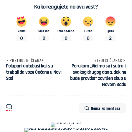
Kako reagujete na ovu vest?
Volim
Smešno
Iznenađeno
Tužno
Ljuto
0
0
0
0
2
PRETHODNI ČLANAK
SLEDEĆI ČLANAK
Polupani autobusi koji su
Porukom „Vidimo se i sutra, i
trebali da voze Čačane u Novi
svakog drugog dana, dok ne
Sad
bude pravda!“ završen skup u
Novom Sadu
Nema komentara