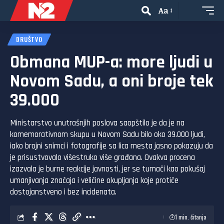
Aa
DRUŠTVO
Obmana MUP-a: more ljudi u
Novom Sadu, a oni broje tek
39.000
Ministarstvo unutrašnjih poslova saopštilo je da je na
komemorativnom skupu u Novom Sadu bilo oko 39.000 ljudi,
iako brojni snimci i fotografije sa lica mesta jasno pokazuju da
je prisustvovalo višestruko više građana. Ovakva procena
izazvala je burne reakcije javnosti, jer se tumači kao pokušaj
umanjivanja značaja i veličine okupljanja koje protiče
dostojanstveno i bez incidenata.
1 min. čitanja