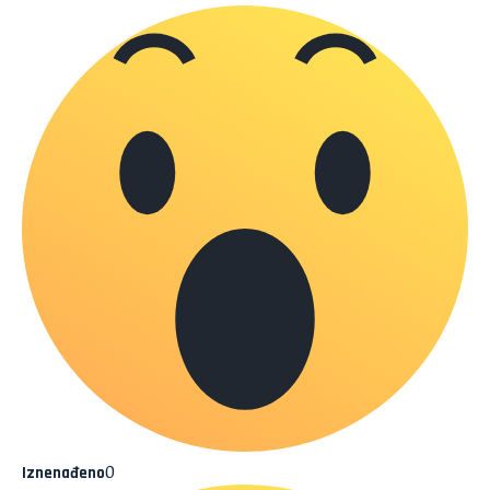
0
Iznenađeno