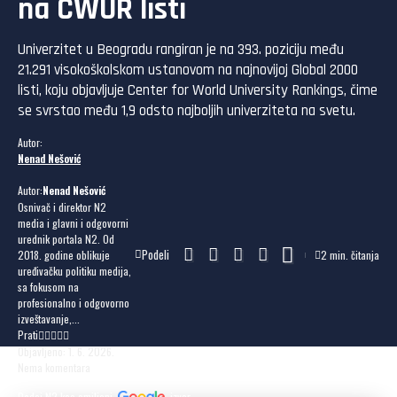
na CWUR listi
Univerzitet u Beogradu rangiran je na 393. poziciju među
21.291 visokoškolskom ustanovom na najnovijoj Global 2000
listi, koju objavljuje Center for World University Rankings, čime
se svrstao među 1,9 odsto najboljih univerziteta na svetu.
Autor:
Nenad Nešović
Autor:
Nenad Nešović
Osnivač i direktor N2
media i glavni i odgovorni
urednik portala N2. Od
Podeli
2018. godine oblikuje
2 min. čitanja
uređivačku politiku medija,
sa fokusom na
profesionalno i odgovorno
izveštavanje,...
Prati
Objavljeno: 1. 6. 2026.
Nema komentara
Dodaj N2 kao omiljeni
izvor