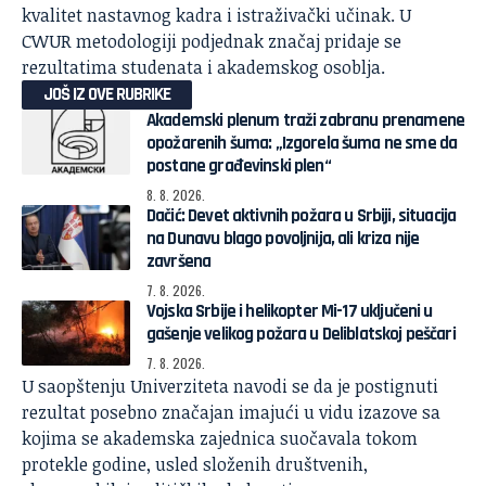
kvalitet nastavnog kadra i istraživački učinak. U
CWUR metodologiji podjednak značaj pridaje se
rezultatima studenata i akademskog osoblja.
JOŠ IZ OVE RUBRIKE
Akademski plenum traži zabranu prenamene
opožarenih šuma: „Izgorela šuma ne sme da
postane građevinski plen“
8. 8. 2026.
Dačić: Devet aktivnih požara u Srbiji, situacija
na Dunavu blago povoljnija, ali kriza nije
završena
7. 8. 2026.
Vojska Srbije i helikopter Mi-17 uključeni u
gašenje velikog požara u Deliblatskoj peščari
7. 8. 2026.
U saopštenju Univerziteta navodi se da je postignuti
rezultat posebno značajan imajući u vidu izazove sa
kojima se akademska zajednica suočavala tokom
protekle godine, usled složenih društvenih,