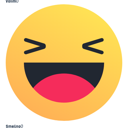
0
Volim
0
Smešno