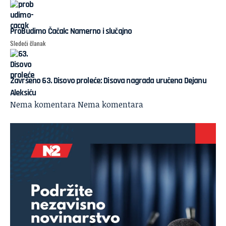
ProBudimo Čačak: Namerno i slučajno
Sledeći članak
Završeno 63. Disovo proleće: Disova nagrada uručena Dejanu
Aleksiću
Nema komentara
Nema komentara