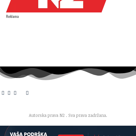
Reklama
O nama
·
Impresum
·
Marketing
·
Donacije
·
Kontakt
·
Uslovi korišćenja
·
Politika privatnosti
Autorska prava N2
. Sva prava zadržana.