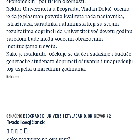
ekonomskih i političkih okolnosti.
Rektor Univerziteta u Beogradu,
Vladan Đokić
, ocenio
je da je plasman potvrda kvaliteta rada nastavnika,
istraživača, saradnika i alumnista koji su svojim
rezultatima doprineli da Univerzitet već devetu godinu
zaredom bude među vodećim obrazovnim
institucijama u svetu.
Kako je istaknuto, očekuje se da će i sadašnje i buduće
generacije studenata doprineti očuvanju i unapređenju
tog uspeha u narednim godinama.
Reklama
OZNAČENO:
BEOGRADSKI UNIVERZITET
VLADAN DJOKIC
IZVOR:
N2
Podeli ovaj članak
Kako reagujete na ovu vest?