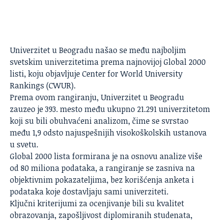
Univerzitet u Beogradu
našao se među najboljim
svetskim univerzitetima prema najnovijoj Global 2000
listi, koju objavljuje Center for World University
Rankings (CWUR).
Prema ovom rangiranju, Univerzitet u Beogradu
zauzeo je 393. mesto među ukupno 21.291 univerzitetom
koji su bili obuhvaćeni analizom, čime se svrstao
među 1,9 odsto najuspešnijih visokoškolskih ustanova
u svetu.
Global 2000 lista formirana je na osnovu analize više
od 80 miliona podataka, a rangiranje se zasniva na
objektivnim pokazateljima, bez korišćenja anketa i
podataka koje dostavljaju sami univerziteti.
Ključni kriterijumi za ocenjivanje bili su kvalitet
obrazovanja, zapošljivost diplomiranih studenata,