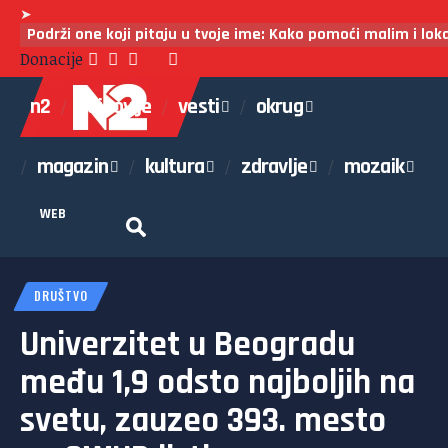
➤
Podrži one koji pitaju u tvoje ime: Kako pomoći malim i lo
Donacije
n2
najnovije
vesti
okrug
magazin
kultura
zdravlje
mozaik
WEB
DRUŠTVO
Univerzitet u Beogradu
među 1,9 odsto najboljih na
svetu, zauzeo 393. mesto