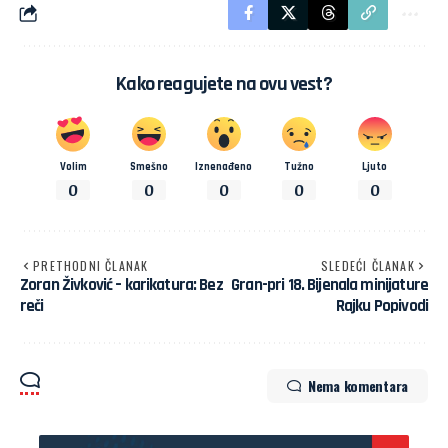
Kako reagujete na ovu vest?
Volim
Smešno
Iznenađeno
Tužno
Ljuto
0
0
0
0
0
PRETHODNI ČLANAK
SLEDEĆI ČLANAK
Zoran Živković – karikatura: Bez
Gran-pri 18. Bijenala minijature
reči
Rajku Popivodi
Nema komentara