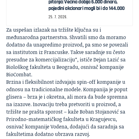
pitanja: Većina dobija 6.000 dinara,
pojedini akcionari mogli bi i do 144.000
25. 7. 2026.
Za uspešan izlazak na tržište ključna su i
međunarodna partnerstva. Shvatili smo da moramo
dodatno da unapredimo proizvod, pa smo se povezali
sa institutom iz Francuske. Takve saradnje su često
presudne za komercijalizaciju“, ističe Dejan Lazić sa
Biološkog fakulteta u Beogradu, osnivač kompanije
BioCombat.
Brzina i fleksibilnost izdvajaju spin-off kompanije u
odnosu na tradicionalne modele. Kompanija je poput
glisera – brza je i okretna, ali mora da bude spremna
na izazove. Inovaciju treba pretvoriti u proizvod, a
tržište ne prašta sporost – kaže Boban Stojanović sa
Prirodno-matematičkog fakulteta u Kragujevcu,
osnivač kompanije Vodena, dodajući da saradnja sa
fakultetima dodatno ubrzava razvoj.