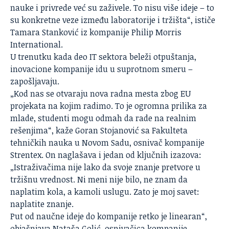
nauke i privrede već su zaživele. To nisu više ideje – to
su konkretne veze između laboratorije i tržišta“, ističe
Tamara Stanković iz kompanije Philip Morris
International.
U trenutku kada deo IT sektora beleži otpuštanja,
inovacione kompanije idu u suprotnom smeru –
zapošljavaju.
„Kod nas se otvaraju nova radna mesta zbog EU
projekata na kojim radimo. To je ogromna prilika za
mlade, studenti mogu odmah da rade na realnim
rešenjima“, kaže Goran Stojanović sa Fakulteta
tehničkih nauka u Novom Sadu, osnivač kompanije
Strentex. On naglašava i jedan od ključnih izazova:
„Istraživačima nije lako da svoje znanje pretvore u
tržišnu vrednost. Ni meni nije bilo, ne znam da
naplatim kola, a kamoli uslugu. Zato je moj savet:
naplatite znanje.
Put od naučne ideje do kompanije retko je linearan“,
objašnjava Nataša Golić, osnivačica kompanije