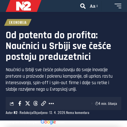
Aa
EKONOMIJA
Od patenta do profita:
Naučnici u Srbiji sve češće
postaju preduzetnici
Naučnici u Srbiji sve češće pokušavaju da svoje inovacije
pretvore u proizvode i pokrenu kompanije, ali uprkos rastu
interesovanja, spin-off i spin-out firme i dalje su retke i
slabije razvijene nego u Evropskoj uniji.
4 min. čitanja
Autor:
N2
- Redakcija
Objavljeno: 13. 4. 2026.
Nema komentara
Dodaj N2 kao omiljeni
izvor