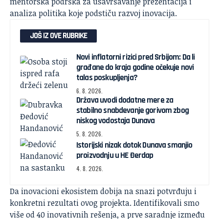
mentorska podrška za usavršavanje prezentacija i
analiza politika koje podstiču razvoj inovacija.
JOŠ IZ OVE RUBRIKE
Novi inflatorni rizici pred Srbijom: Da li
građane do kraja godine očekuje novi
talas poskupljenja?
6. 8. 2026.
Država uvodi dodatne mere za
stabilno snabdevanje gorivom zbog
niskog vodostaja Dunava
5. 8. 2026.
Istorijski nizak dotok Dunava smanjio
proizvodnju u HE Đerdap
4. 8. 2026.
Da inovacioni ekosistem dobija na snazi potvrđuju i
konkretni rezultati ovog projekta. Identifikovali smo
više od 40 inovativnih rešenja, a prve saradnje između