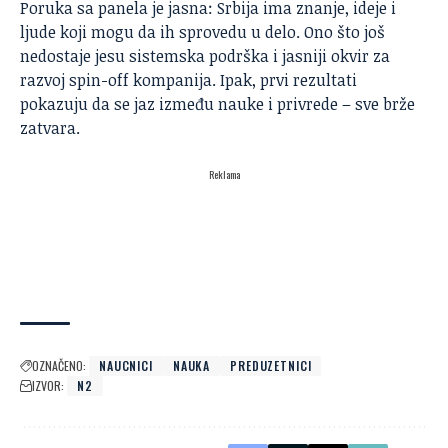
Poruka sa panela je jasna: Srbija ima znanje, ideje i
ljude koji mogu da ih sprovedu u delo. Ono što još
nedostaje jesu sistemska podrška i jasniji okvir za
razvoj spin-off kompanija. Ipak, prvi rezultati
pokazuju da se jaz između nauke i privrede – sve brže
zatvara.
Reklama
OZNAČENO:
NAUCNICI
NAUKA
PREDUZETNICI
IZVOR:
N2