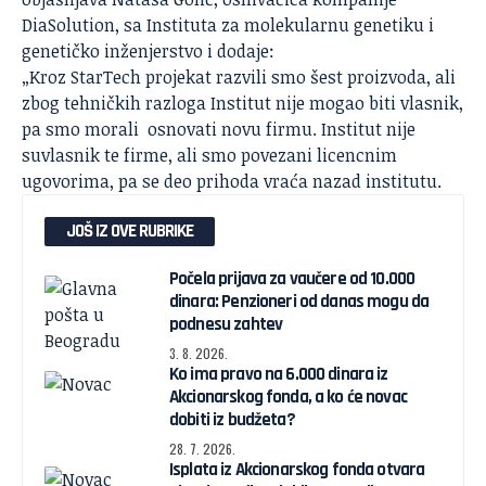
DiaSolution, sa Instituta za molekularnu genetiku i
genetičko inženjerstvo i dodaje:
„Kroz
StarTech
projekat razvili smo šest proizvoda, ali
zbog tehničkih razloga Institut nije mogao biti vlasnik,
pa smo morali osnovati novu firmu. Institut nije
suvlasnik te firme, ali smo povezani licencnim
ugovorima, pa se deo prihoda vraća nazad institutu.
JOŠ IZ OVE RUBRIKE
Počela prijava za vaučere od 10.000
dinara: Penzioneri od danas mogu da
podnesu zahtev
3. 8. 2026.
Ko ima pravo na 6.000 dinara iz
Akcionarskog fonda, a ko će novac
dobiti iz budžeta?
28. 7. 2026.
Isplata iz Akcionarskog fonda otvara