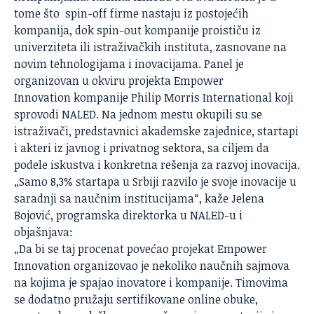
tome što spin-off firme nastaju iz postojećih
kompanija, dok spin-out kompanije proističu iz
univerziteta ili istraživačkih instituta, zasnovane na
novim tehnologijama i inovacijama. Panel je
organizovan u okviru projekta
Empower
Innovation
kompanije Philip Morris International koji
sprovodi NALED. Na jednom mestu okupili su se
istraživači, predstavnici akademske zajednice, startapi
i akteri iz javnog i privatnog sektora, sa ciljem da
podele iskustva i konkretna rešenja za razvoj inovacija.
„Samo 8,3% startapa u Srbiji razvilo je svoje inovacije u
saradnji sa naučnim institucijama“, kaže Jelena
Bojović, programska direktorka u NALED-u i
objašnjava:
„Da bi se taj procenat povećao projekat Empower
Innovation organizovao je nekoliko naučnih sajmova
na kojima je spajao inovatore i kompanije. Timovima
se dodatno pružaju sertifikovane online obuke,