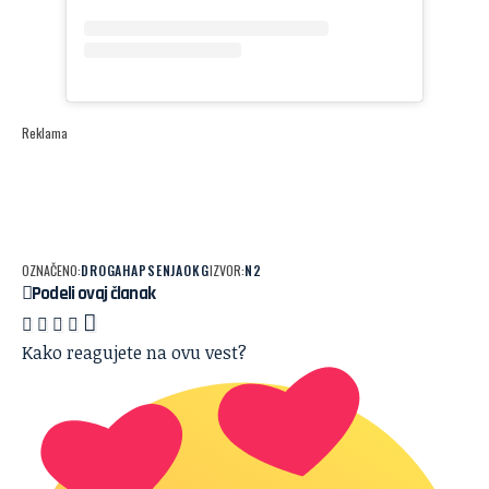
Reklama
OZNAČENO:
DROGA
HAPSENJA
OKG
IZVOR:
N2
Podeli ovaj članak
Kako reagujete na ovu vest?