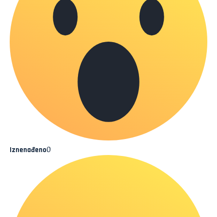
0
Iznenađeno