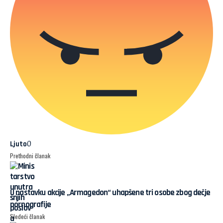
0
Ljuto
Prethodni članak
U nastavku akcije „Armagedon“ uhapšene tri osobe zbog dečje
pornografije
Sledeći članak