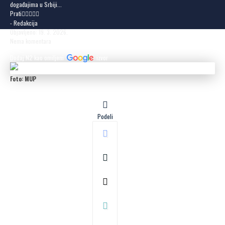
događajima u Srbiji...
Prati
- Redakcija
Objavljeno: 19. 3. 2026.
Nema komentara
Dodaj N2 kao omiljeni
izvor
Foto: MUP
Podeli