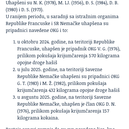
Uhapšeni su N. K. (1978), M. LJ. (1956), Đ. S. (1984), D. B.
(1980) i D. S. (1973).
U ranijem periodu, u saradnji sa istražnim organima
Republike Francuske i SR Nemačke uhapšena su
pripadnici navedene OKG i to:
u oktobru 2024. godine, na teritoriji Republike
Francuske, uhapšen je pripadnik OKG V. G. (1976),
prilikom pokušaja krijumčarenja 570 kilograma
opojne droge hašiš
u julu 2025. godine, na teritoriji Savezne
Republike Nemačke uhapšeni su pripadnici OKG
G. T. (1983) i M. Ž. (1982), prilikom pokušaja
krijumčarenja 432 kilograma opojne droge hašiš
u avgustu 2025. godine, na teritoriji Savezne
Republike Nemačke, uhapšen je član OKG D. N.
(1976), prilikom pokušaja krijumčarenja 157
kilograma kokaina.