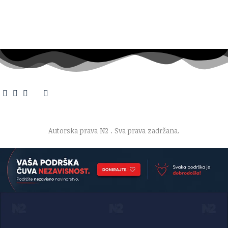
O nama
·
Impresum
·
Marketing
·
Donacije
·
Kontakt
·
Uslovi korišćenja
·
Politika privatnosti
Autorska prava N2
. Sva prava zadržana.