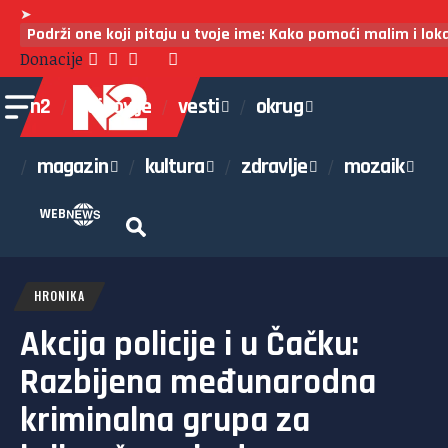
➤
Podrži one koji pitaju u tvoje ime: Kako pomoći malim i lo
Donacije
n2
najnovije
vesti
okrug
magazin
kultura
zdravlje
mozaik
WEB
HRONIKA
Akcija policije i u Čačku:
Razbijena međunarodna
kriminalna grupa za