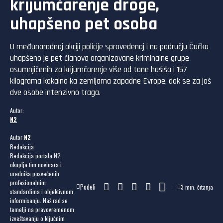
krijumčarenje droge,
uhapšeno pet osoba
U međunarodnoj akciji policije sprovedenoj i na području Čačka
uhapšeno je pet članova organizovane kriminalne grupe
osumnjičenih za krijumčarenje više od tone hašiša i 157
kilograma kokaina ka zemljama zapadne Evrope, dok se za još
dve osobe intenzivno traga.
Autor:
N2
Autor:
N2
Redakcija
Redakcija portala N2
okuplja tim novinara i
urednika posvećenih
profesionalnim
Podeli
3 min. čitanja
standardima i objektivnom
informisanju. Naš rad se
temelji na pravovremenom
izveštavanju o ključnim