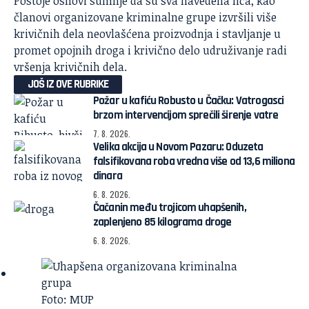
Postoje osnovi sumnje da su sva navedena lica, kao
članovi organizovane kriminalne grupe izvršili više
krivičnih dela neovlašćena proizvodnja i stavljanje u
promet opojnih droga i krivično delo udruživanje radi
vršenja krivičnih dela.
JOŠ IZ OVE RUBRIKE
Požar u kafiću Robusto u Čačku: Vatrogasci
brzom intervencijom sprečili širenje vatre
7. 8. 2026.
Velika akcija u Novom Pazaru: Oduzeta
falsifikovana roba vredna više od 13,6 miliona
dinara
6. 8. 2026.
Čačanin među trojicom uhapšenih,
zaplenjeno 85 kilograma droge
6. 8. 2026.
Foto: MUP