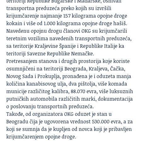
teritoriji Republike Bugarske i Mađarske, osnivali
transportna preduzeća preko kojih su izvršili
krijumčarenje najmanje 157 kilograma opojne droge
kokain i više od 1.000 kilograma opojne droge hašiš.
Navedenu opojnu drogu članovi OKG su krijumčarili
teretnim vozilima navedenih transportnih preduzeća,
sa teritorije Kraljevine Španije i Republike Italije ka
teritoriji Savezne Republike Nemačke.
Pretresanjem stanova i drugih prostorija koje koriste
osumnjičeni na teritoriji Beograda, Kraljeva, Čačka,
Novog Sada i Prokuplja, pronađena je i oduzeta manja
količina kanabisovog ulja, dva pištolja, više komada
municije različitog kalibra, 88.070 evra, više luksuznih
putničkih automobila različitih marki, dokumentacija
o poslovanju transportnih preduzeća.
Takođe, od organizatora OKG oduzet je stan u
Beogradu čija je ugovorena vrednost 530.000 evra, a za
koji se sumnja da je kupljen od novca koji je pribavljen
krijumčarenjem opojne droge.