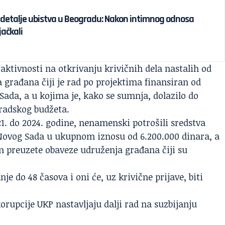
ve detalje ubistva u Beogradu: Nakon intimnog odnosa
jačkali
u aktivnosti na otkrivanju krivičnih dela nastalih od
 građana čiji je rad po projektima finansiran od
ada, a u kojima je, kako se sumnja, dolazilo do
radskog budžeta.
1. do 2024. godine, nenamenski potrošili sredstva
Novog Sada u ukupnom iznosu od 6.200.000 dinara, a
m preuzete obaveze udruženja građana čiji su
 do 48 časova i oni će, uz krivične prijave, biti
orupcije UKP nastavljaju dalji rad na suzbijanju