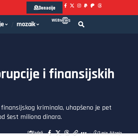
Donacije
WEB
je
mozaik
upcije i finansijskih
 finansijskog kriminala, uhapšeno je pet
d šest miliona dinara.
2 min. čitanja
Podeli