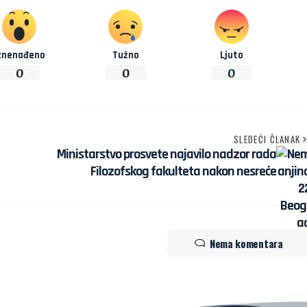
znenađeno
Tužno
Ljuto
0
0
0
SLEDEĆI ČLANAK
Ministarstvo prosvete najavilo nadzor rada
Filozofskog fakulteta nakon nesreće
Nema komentara