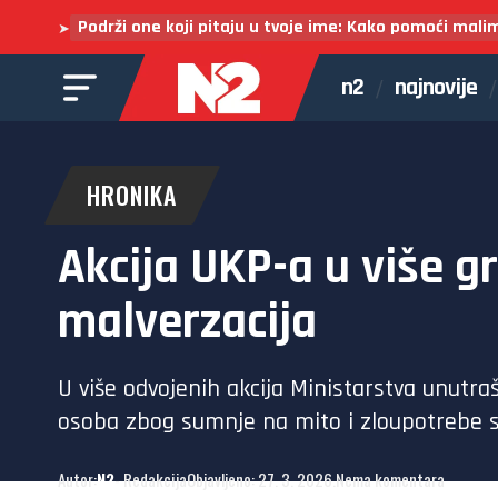
Podrži one koji pitaju u tvoje ime: Kako pomoći mali
➤
n2
najnovije
HRONIKA
Akcija UKP-a u više g
malverzacija
U više odvojenih akcija Ministarstva unutra
osoba zbog sumnje na mito i zloupotrebe sl
Autor:
N2
- Redakcija
Objavljeno: 27. 3. 2026.
Nema komentara