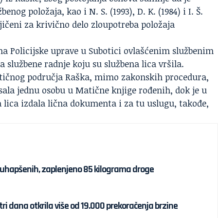
enog položaja, kao i N. S. (1993), D. K. (1984) i I. Š.
ičeni za krivično delo zloupotreba položaja
ama Policijske uprave u Subotici ovlašćenim službenim
a službene radnje koju su službena lica vršila.
atičnog područja Raška, mimo zakonskih procedura,
ala jednu osobu u Matične knjige rođenih, dok je u
 lica izdala lična dokumenta i za tu uslugu, takođe,
uhapšenih, zaplenjeno 85 kilograma droge
tri dana otkrila više od 19.000 prekoračenja brzine