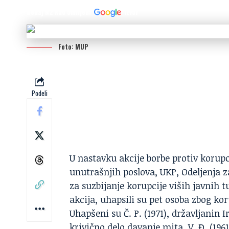
Dodaj N2 kao omiljeni
izvor
Foto: MUP
Podeli
U nastavku akcije borbe protiv korupc
unutrašnjih poslova,
UKP
, Odeljenja 
za suzbijanje korupcije viših javnih 
akcija, uhapsili su pet osoba zbog kor
Uhapšeni su Č. P. (1971), državljanin 
krivično delo davanje mita, V. Đ. (196