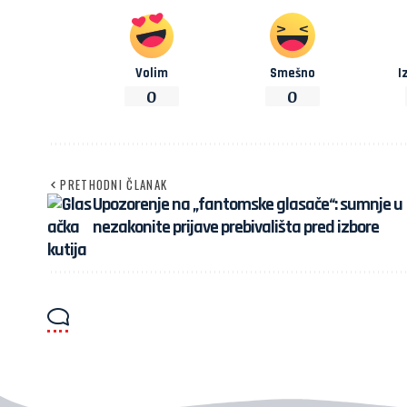
Volim
Smešno
I
0
0
PRETHODNI ČLANAK
Upozorenje na „fantomske glasače“: sumnje u
nezakonite prijave prebivališta pred izbore