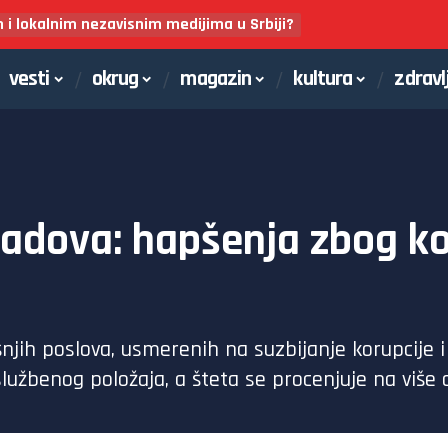
m i lokalnim nezavisnim medijima u Srbiji?
vesti
okrug
magazin
kultura
zdravl
radova: hapšenja zbog kor
šnjih poslova, usmerenih na suzbijanje korupcije i
užbenog položaja, a šteta se procenjuje na više o