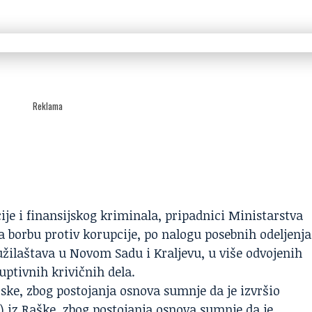
Reklama
ije i finansijskog kriminala, pripadnici Ministarstva
za borbu protiv korupcije, po nalogu posebnih odeljenja
tužilaštava u Novom Sadu i Kraljevu, u više odvojenih
uptivnih krivičnih dela.
Irske, zbog postojanja osnova sumnje da je izvršio
1) iz Raške, zbog postojanja osnova sumnje da je