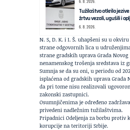
6. 8. 2026.
Tužilaštvo otkrilo jezi
žrtvu vezali, ugušili i opl
6. 8. 2026.
N. S, D. K. i I. Š. uhapšeni su u okvir
strane odgovornih lica u udruženjima
strane gradskih uprava Grada Novog S
nenamenskog trošenja sredstava iz g
Sumnja se da su oni, u periodu od 202
isplaćena od gradskih uprava Grada 
da pri tome nisu realizovali ugovoro
zakonski zastupnici.
Osumnjičenima je određeno zadržavanje
privedeni nadležnim tužilaštvima.
Pripadnici Odeljenja za borbu protiv k
korupcije na teritoriji Srbije.