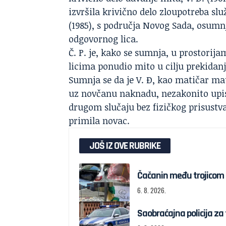
izvršila krivično delo zloupotreba služb
(1985), s područja Novog Sada, osumnj
odgovornog lica.
Č. P. je, kako se sumnja, u prostorij
licima ponudio mito u cilju prekidanj
Sumnja se da je V. Đ, kao matičar m
uz novčanu naknadu, nezakonito upis
drugom slučaju bez fizičkog prisustva
primila novac.
JOŠ IZ OVE RUBRIKE
Čačanin među trojicom 
6. 8. 2026.
Saobraćajna policija za 