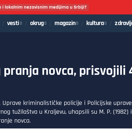
m i lokalnim nezavisnim medijima u Srbiji?
vesti
okrug
magazin
kultura
zdravlj
pranja novca, prisvojili 
 Uprave kriminalističke policije i Policijske upra
og tužilaštva u Kraljevu, uhapsili su M. P. (1982) i
ranje novca.