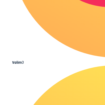
0
Volim