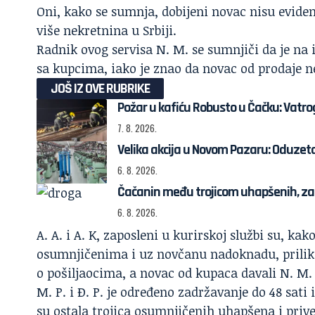
Oni, kako se sumnja, dobijeni novac nisu eviden
više nekretnina u Srbiji.
Radnik ovog servisa N. M. se sumnjiči da je na
sa kupcima, iako je znao da novac od prodaje n
JOŠ IZ OVE RUBRIKE
Požar u kafiću Robusto u Čačku: Vatrog
7. 8. 2026.
Velika akcija u Novom Pazaru: Oduzeta
6. 8. 2026.
Čačanin među trojicom uhapšenih, za
6. 8. 2026.
A. A. i A. K, zaposleni u kurirskoj službi su, 
osumnjičenima i uz novčanu nadoknadu, priliko
o pošiljaocima, a novac od kupaca davali N. M.
M. P. i Đ. P. je određeno zadržavanje do 48 sati 
su ostala
trojica osumnjičenih uhapšena
i priv