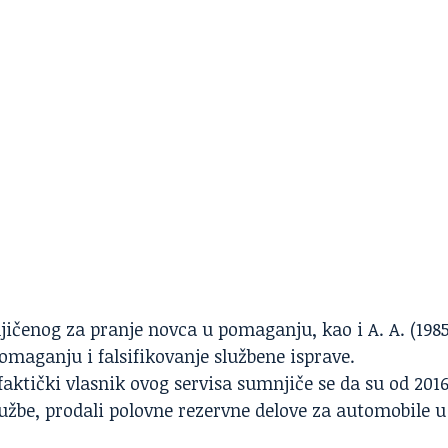
jičenog za pranje novca u pomaganju, kao i A. A. (1985
pomaganju i falsifikovanje službene isprave.
 faktički vlasnik ovog servisa sumnjiče se da su od 2016
užbe, prodali polovne rezervne delove za automobile u