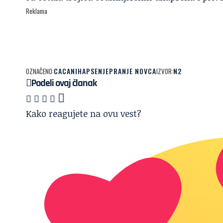
Reklama
CACANI
HAPSENJE
PRANJE NOVCA
N2
OZNAČENO:
IZVOR:
Podeli ovaj članak
Kako reagujete na ovu vest?