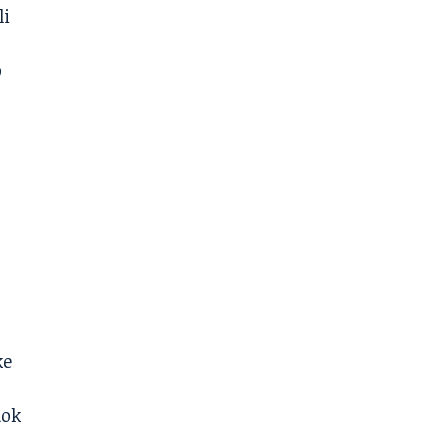
li
o
ke
dok