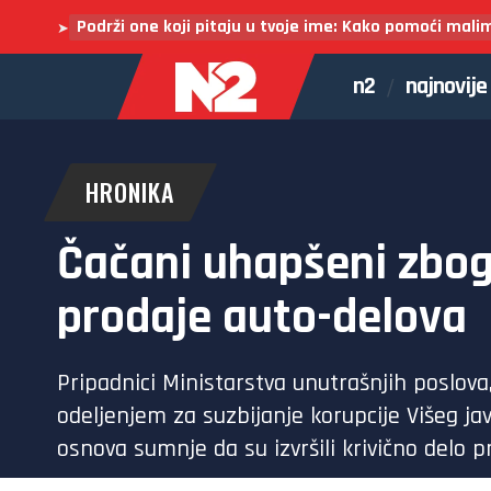
Podrži one koji pitaju u tvoje ime: Kako pomoći mali
➤
n2
najnovije
HRONIKA
Čačani uhapšeni zbog 
prodaje auto-delova
Pripadnici Ministarstva unutrašnjih poslova,
odeljenjem za suzbijanje korupcije Višeg javn
osnova sumnje da su izvršili krivično delo p