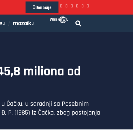
Donacije
WEB
e
mozaik
45,8 miliona od
ve u Čačku, u saradnji sa Posebnim
 Đ. P. (1985) iz Čačka, zbog postojanja