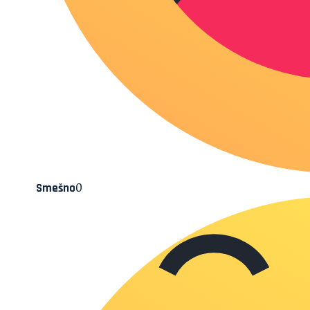
0
Smešno