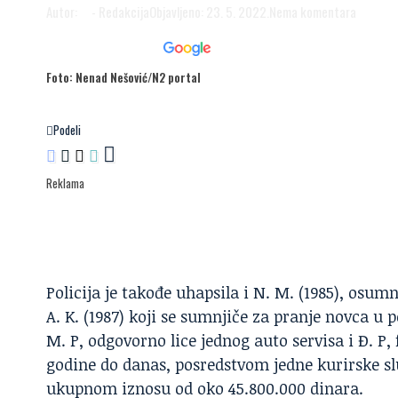
Autor:
N2
- Redakcija
Objavljeno: 23. 5. 2022.
Nema komentara
Dodaj N2 kao omiljeni
izvor
Foto: Nenad Nešović/N2 portal
Podeli
Reklama
Policija
je takođe uhapsila i N. M. (1985), osumn
A. K. (1987) koji se sumnjiče za pranje novca u 
M. P, odgovorno lice jednog auto servisa i Đ. P,
godine do danas, posredstvom jedne kurirske sl
ukupnom iznosu od oko 45.800.000 dinara.