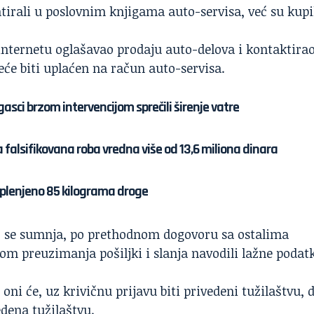
tirali u poslovnim knjigama auto-servisa, već su kupi
 internetu oglašavao prodaju auto-delova i kontaktira
eće biti uplaćen na račun auto-servisa.
asci brzom intervencijom sprečili širenje vatre
 falsifikovana roba vredna više od 13,6 miliona dinara
plenjeno 85 kilograma droge
kako se sumnja, po prethodnom dogovoru sa ostalima
m preuzimanja pošiljki i slanja navodili lažne podat
i oni će, uz krivičnu prijavu biti privedeni tužilaštvu, 
edena tužilaštvu.