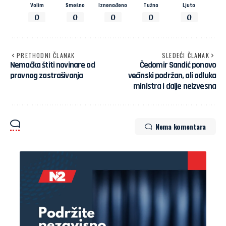
Volim
Smešno
Iznenađeno
Tužno
Ljuto
0
0
0
0
0
PRETHODNI ČLANAK
SLEDEĆI ČLANAK
Nemačka štiti novinare od
Čedomir Sandić ponovo
pravnog zastrašivanja
većinski podržan, ali odluka
ministra i dalje neizvesna
Nema komentara