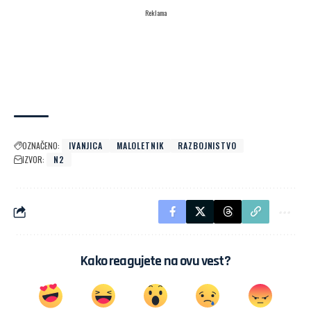
Reklama
OZNAČENO:
IVANJICA
MALOLETNIK
RAZBOJNISTVO
IZVOR:
N2
Kako reagujete na ovu vest?