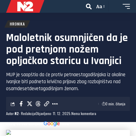
Aa
HRONIKA
Maloletnik osumnjičen da je
pod pretnjom nožem
opljačkao staricu u Ivanjici
MUP je saopštio da će protiv petnaestogodišnjaka iz okoline
Ivanjice biti podneta krivična prijava zbog razbojništva nad
osamdesetdevetogodišnjom ženom.
0 min. čitanja
Autor:
N2
- Redakcija
Objavljeno: 11. 12. 2025.
Nema komentara
Dodaj N2 kao omiljeni
izvor