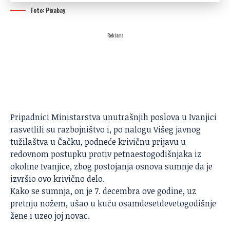
Foto: Pixabay
Reklama
Pripadnici Ministarstva unutrašnjih poslova u Ivanjici
rasvetlili su
razbojništvo
i, po nalogu Višeg javnog
tužilaštva u Čačku, podneće krivičnu prijavu u
redovnom postupku protiv petnaestogodišnjaka iz
okoline Ivanjice, zbog postojanja osnova sumnje da je
izvršio ovo krivično delo.
Kako se sumnja, on je 7. decembra ove godine, uz
pretnju nožem, ušao u kuću osamdesetdevetogodišnje
žene i uzeo joj novac.