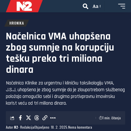
Aa
HRONIKA
Načelnica VMA uhapšena
zbog sumnje na korupciju
tešku preko tri miliona
dinara
Načelnica Klinike za urgentnu i kliničku toksikologiju VMA,
J.S.J, uhapšena je zbog sumnje da je zloupotrebom službenog
položaja omogućila sebi i drugima protivpravnu imovinsku
korist veću od tri miliona dinara.
1 min. čitanja
Autor:
N2
- Redakcija
Objavljeno: 18. 2. 2025.
Nema komentara