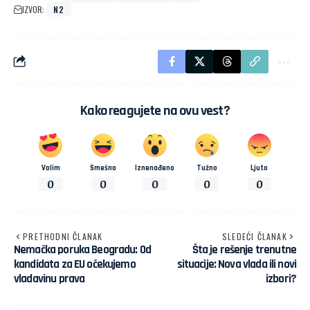
IZVOR:
N2
Kako reagujete na ovu vest?
Volim
Smešno
Iznenađeno
Tužno
Ljuto
0
0
0
0
0
PRETHODNI ČLANAK
SLEDEĆI ČLANAK
Nemačka poruka Beogradu: Od
Šta je rešenje trenutne
kandidata za EU očekujemo
situacije: Nova vlada ili novi
vladavinu prava
izbori?