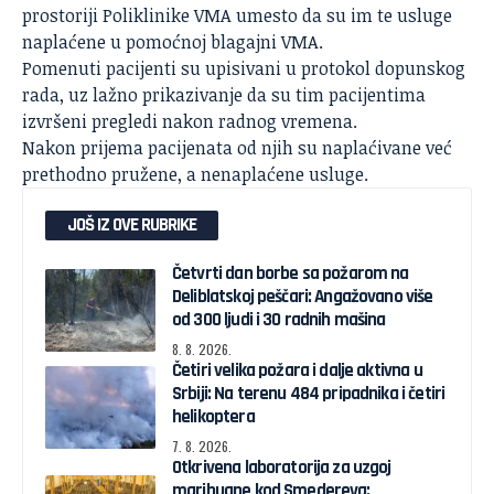
prostoriji Poliklinike VMA umesto da su im te usluge
naplaćene u pomoćnoj blagajni
VMA
.
Pomenuti pacijenti su upisivani u protokol dopunskog
rada, uz lažno prikazivanje da su tim pacijentima
izvršeni pregledi nakon radnog vremena.
Nakon prijema pacijenata od njih su naplaćivane već
prethodno pružene, a nenaplaćene usluge.
JOŠ IZ OVE RUBRIKE
Četvrti dan borbe sa požarom na
Deliblatskoj peščari: Angažovano više
od 300 ljudi i 30 radnih mašina
8. 8. 2026.
Četiri velika požara i dalje aktivna u
Srbiji: Na terenu 484 pripadnika i četiri
helikoptera
7. 8. 2026.
Otkrivena laboratorija za uzgoj
marihuane kod Smedereva: