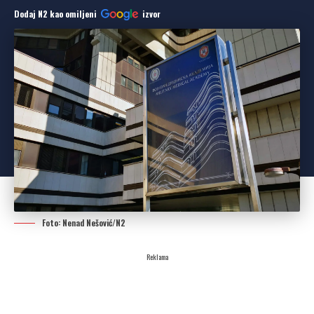
Dodaj N2 kao omiljeni
izvor
Foto: Nenad Nešović/N2
Reklama