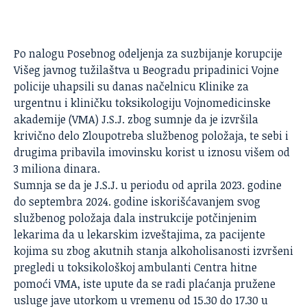
Po nalogu Posebnog odeljenja za suzbijanje korupcije
Višeg javnog tužilaštva u Beogradu pripadinici Vojne
policije uhapsili su danas načelnicu Klinike za
urgentnu i kliničku toksikologiju Vojnomedicinske
akademije (VMA) J.S.J. zbog sumnje da je izvršila
krivično delo Zloupotreba službenog položaja, te sebi i
drugima pribavila imovinsku korist u iznosu višem od
3 miliona dinara.
Sumnja se da je J.S.J. u periodu od aprila 2023. godine
do septembra 2024. godine iskorišćavanjem svog
službenog položaja dala instrukcije potčinjenim
lekarima da u lekarskim izveštajima, za pacijente
kojima su zbog akutnih stanja alkoholisanosti izvršeni
pregledi u toksikološkoj ambulanti Centra hitne
pomoći VMA, iste upute da se radi plaćanja pružene
usluge jave utorkom u vremenu od 15.30 do 17.30 u