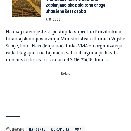
Zaplenjeno oko pola tone droge,
uhapšeno šest osoba
7. 8. 2026.
Na ovaj način je J.S.J. postupila suprotno Pravilniku o
finansijskom poslovanju Ministarstva odbrane i Vojske
Srbije, kao i Naređenju načelnika VMA za organizaciju
rada blagajne i na taj način sebi i drugima pribavila
imovinsku korist u iznosu od 3.116.214,18 dinara.
Reklama
OZNAČENO:
HAPSENJE
KORUPCIJA
VMA