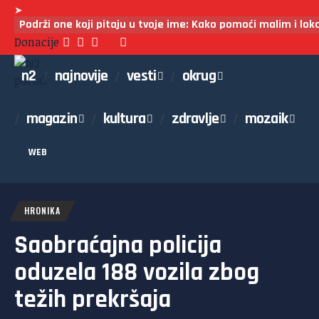
➤
Podrži one koji pitaju u tvoje ime: Kako pomoći malim i lo
Donacije
n2
najnovije
vesti
okrug
magazin
kultura
zdravlje
mozaik
WEB
HRONIKA
Saobraćajna policija
oduzela 188 vozila zbog
težih prekršaja