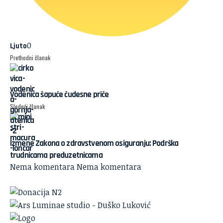
0
Ljuto
Prethodni članak
Vodenica šapuće čudesne priče
Sledeći članak
Izmene Zakona o zdravstvenom osiguranju: Podrška
trudnicama preduzetnicama
Nema komentara
Nema komentara