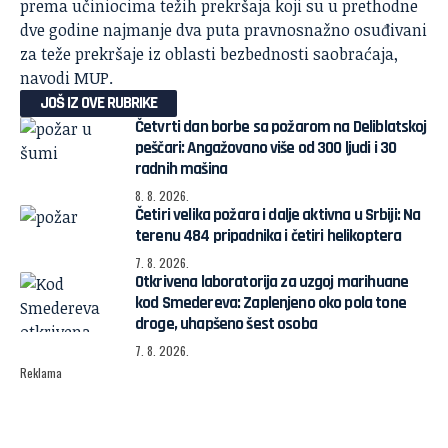
prema učiniocima težih prekršaja koji su u prethodne
dve godine najmanje dva puta pravnosnažno osuđivani
za teže prekršaje iz oblasti bezbednosti saobraćaja,
navodi
MUP
.
JOŠ IZ OVE RUBRIKE
Četvrti dan borbe sa požarom na Deliblatskoj
peščari: Angažovano više od 300 ljudi i 30
radnih mašina
8. 8. 2026.
Četiri velika požara i dalje aktivna u Srbiji: Na
terenu 484 pripadnika i četiri helikoptera
7. 8. 2026.
Otkrivena laboratorija za uzgoj marihuane
kod Smedereva: Zaplenjeno oko pola tone
droge, uhapšeno šest osoba
7. 8. 2026.
Reklama