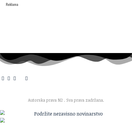
Reklama
O nama
·
Impresum
·
Marketing
·
Donacije
·
Kontakt
·
Uslovi korišćenja
·
Politika privatnosti
Autorska prava N2
. Sva prava zadržana.