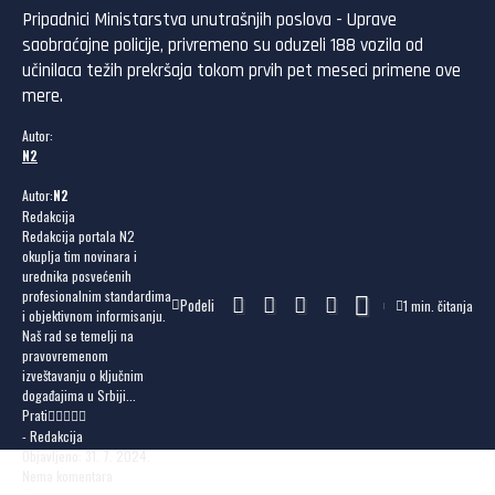
Pripadnici Ministarstva unutrašnjih poslova - Uprave
saobraćajne policije, privremeno su oduzeli 188 vozila od
učinilaca težih prekršaja tokom prvih pet meseci primene ove
mere.
Autor:
N2
Autor:
N2
Redakcija
Redakcija portala N2
okuplja tim novinara i
urednika posvećenih
profesionalnim standardima
Podeli
1 min. čitanja
i objektivnom informisanju.
Naš rad se temelji na
pravovremenom
izveštavanju o ključnim
događajima u Srbiji...
Prati
- Redakcija
Objavljeno: 31. 7. 2024.
Nema komentara