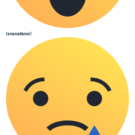
0
Iznenađeno