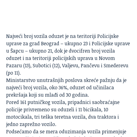
Najveći broj vozila oduzet je na teritoriji Policijske
uprave za grad Beograd – ukupno 23 i Policijske uprave
u Šapcu – ukupno 21, dok je dvocifren broj vozila
oduzet i na teritoriji policijskih uprava u Novom
Pazaru (13), Subotici (12), Valjevu, Pančevu i Smederevu
(po 11).
Ministarstvo unutrašnjih poslova skreće pažnju da je
najveći broj vozila, oko 36%, oduzet od učinilaca
prekršaja koji su mlađi od 30 godina.
Pored 161 putničkog vozila, pripadnici saobraćajne
policije privremeno su oduzeli i 11 bicikala, 10
motocikala, tri teška teretna vozila, dva traktora i
jedno zaprežno vozilo.
Podsećamo da se mera oduzimanja vozila primenjuje