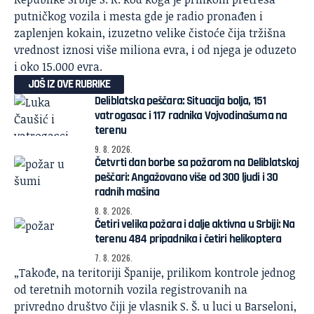
putničkog vozila i mesta gde je radio pronađen i
zaplenjen kokain, izuzetno velike čistoće čija tržišna
vrednost iznosi više miliona evra, i od njega je oduzeto
i oko 15.000 evra.
JOŠ IZ OVE RUBRIKE
Deliblatska peščara: Situacija bolja, 151
vatrogasac i 117 radnika Vojvodinašuma na
terenu
9. 8. 2026.
Četvrti dan borbe sa požarom na Deliblatskoj
peščari: Angažovano više od 300 ljudi i 30
radnih mašina
8. 8. 2026.
Četiri velika požara i dalje aktivna u Srbiji: Na
terenu 484 pripadnika i četiri helikoptera
7. 8. 2026.
„Takođe, na teritoriji Španije, prilikom kontrole jednog
od teretnih motornih vozila registrovanih na
privredno društvo čiji je vlasnik S. Š. u luci u Barseloni,