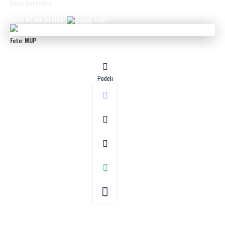
Nema komentara
Dodaj N2 kao omiljeni
izvor
Foto: MUP
Podeli