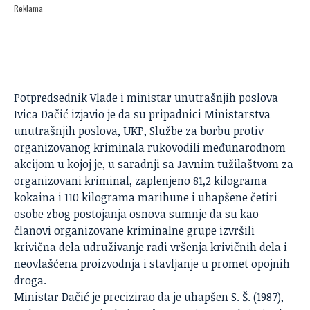
Reklama
Potpredsednik Vlade i ministar unutrašnjih poslova
Ivica Dačić
izjavio je da su pripadnici Ministarstva
unutrašnjih poslova, UKP, Službe za borbu protiv
organizovanog kriminala rukovodili međunarodnom
akcijom u kojoj je, u saradnji sa Javnim tužilaštvom za
organizovani kriminal, zaplenjeno 81,2 kilograma
kokaina i 110 kilograma marihune i uhapšene četiri
osobe zbog postojanja osnova sumnje da su kao
članovi organizovane kriminalne grupe izvršili
krivična dela udruživanje radi vršenja krivičnih dela i
neovlašćena proizvodnja i stavljanje u promet opojnih
droga.
Ministar Dačić je precizirao da je uhapšen S. Š. (1987),