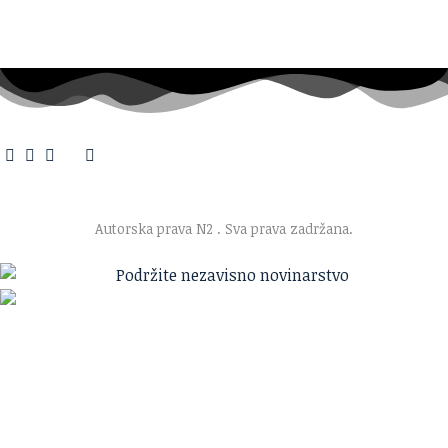
O nama
·
Impresum
·
Marketing
·
Donacije
·
Kontakt
·
Uslovi korišćenja
·
Politika privatnosti
Autorska prava N2
. Sva prava zadržana.
Ako verujete u ono što radimo
Svakodnevno objavljujemo informacije od javnog značaja i
trudimo se da radimo profesionalno, odgovorno i nezavisno.
Pomozite da tako i ostane.