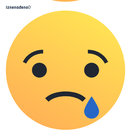
0
Iznenađeno