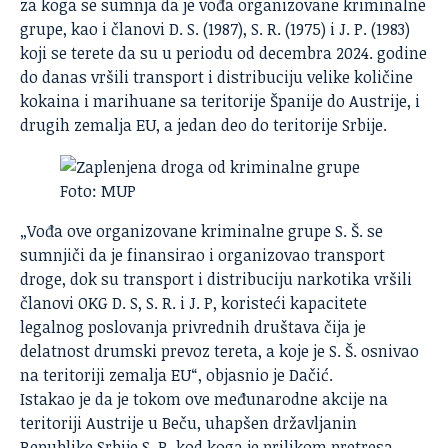
za koga se sumnja da je vođa organizovane kriminalne
grupe, kao i članovi D. S. (1987), S. R. (1975) i J. P. (1983)
koji se terete da su u periodu od decembra 2024. godine
do danas vršili transport i distribuciju velike količine
kokaina i marihuane sa teritorije Španije do Austrije, i
drugih zemalja EU, a jedan deo do teritorije Srbije.
Foto: MUP
„Vođa ove organizovane kriminalne grupe S. Š. se
sumnjiči da je finansirao i organizovao transport
droge, dok su transport i distribuciju narkotika vršili
članovi OKG D. S, S. R. i J. P, koristeći kapacitete
legalnog poslovanja privrednih društava čija je
delatnost drumski prevoz tereta, a koje je S. Š. osnivao
na teritoriji zemalja EU“, objasnio je Dačić.
Istakao je da je tokom ove međunarodne akcije na
teritoriji Austrije u Beču, uhapšen državljanin
Republike Srbije S. R. kod koga je prilikom pretresa