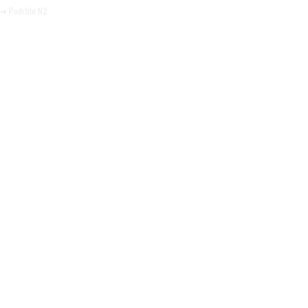
➜ Podržite N2