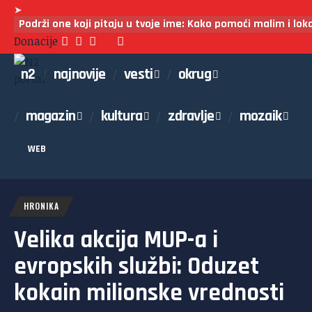
➤
Podrži one koji pitaju u tvoje ime: Kako pomoći malim i lo
Donacije
n2
najnovije
vesti
okrug
magazin
kultura
zdravlje
mozaik
WEB
HRONIKA
Velika akcija MUP-a i
evropskih službi: Oduzet
kokain milionske vrednosti