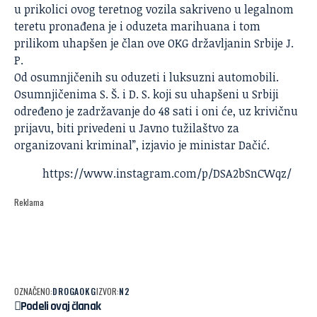
u prikolici ovog teretnog vozila sakriveno u legalnom
teretu pronađena je i oduzeta marihuana i tom
prilikom uhapšen je član ove OKG državljanin Srbije J.
P.
Od osumnjičenih su oduzeti i luksuzni automobili.
Osumnjičenima S. Š. i D. S. koji su uhapšeni u Srbiji
određeno je zadržavanje do 48 sati i oni će, uz krivičnu
prijavu, biti privedeni u Javno tužilaštvo za
organizovani kriminal”, izjavio je ministar Dačić.
https://www.instagram.com/p/DSA2bSnCWqz/
Reklama
OZNAČENO:
DROGA
OKG
IZVOR:
N2
Podeli ovaj članak