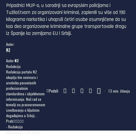
Pripadnici MUP-a, u saradnji sa evropskim policijama i
Tužilaštvom za organizovani kriminal, zaplenili su više od 190
kilograma narkotika i uhapsili četiri osobe osumnjičene da su
kao deo organizovane kriminalne grupe transportovale drogu
iz Španije ka zemljama EU i Srbiji.
Autor:
N2
Autor:
N2
Redakcija
Redakcija portala N2
okuplja tim novinara i
urednika posvećenih
profesionalnim
Podeli
3 min. čitanja
standardima i objektivnom
informisanju. Naš rad se
temelji na pravovremenom
izveštavanju o ključnim
događajima u Srbiji...
Prati
- Redakcija
Objavljeno: 8. 12. 2025.