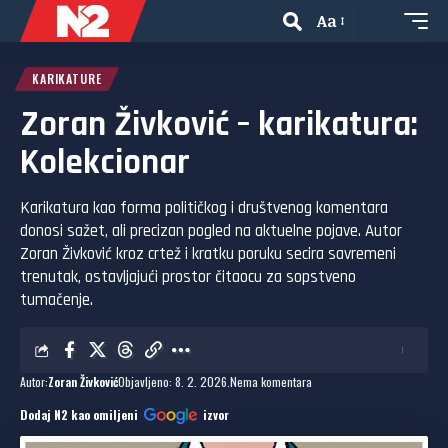
Aa
KARIKATURE
Zoran Živković – karikatura:
Kolekcionar
Karikatura kao forma političkog i društvenog komentara
donosi sažet, ali precizan pogled na aktuelne pojave. Autor
Zoran Živković kroz crtež i kratku poruku secira savremeni
trenutak, ostavljajući prostor čitaocu za sopstveno
tumačenje.
Autor:
Zoran Živković
Objavljeno: 8. 2. 2026.
Nema komentara
Dodaj N2 kao omiljeni
izvor