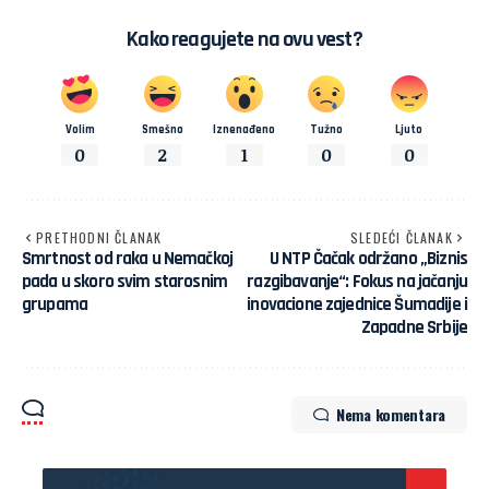
Kako reagujete na ovu vest?
Volim
Smešno
Iznenađeno
Tužno
Ljuto
0
2
1
0
0
PRETHODNI ČLANAK
SLEDEĆI ČLANAK
Smrtnost od raka u Nemačkoj
U NTP Čačak održano „Biznis
pada u skoro svim starosnim
razgibavanje“: Fokus na jačanju
grupama
inovacione zajednice Šumadije i
Zapadne Srbije
Nema komentara