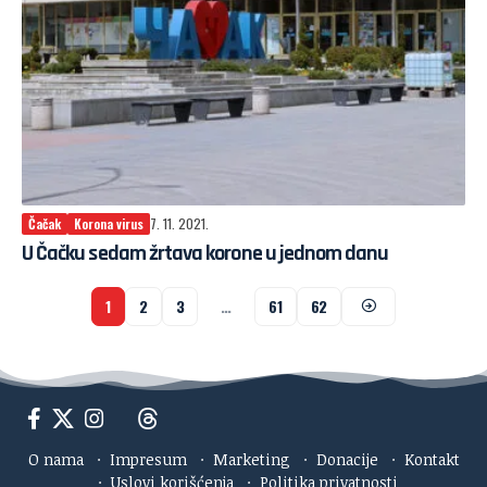
Čačak
Korona virus
7. 11. 2021.
U Čačku sedam žrtava korone u jednom danu
1
2
3
…
61
62
O nama
·
Impresum
·
Marketing
·
Donacije
·
Kontakt
·
Uslovi korišćenja
·
Politika privatnosti