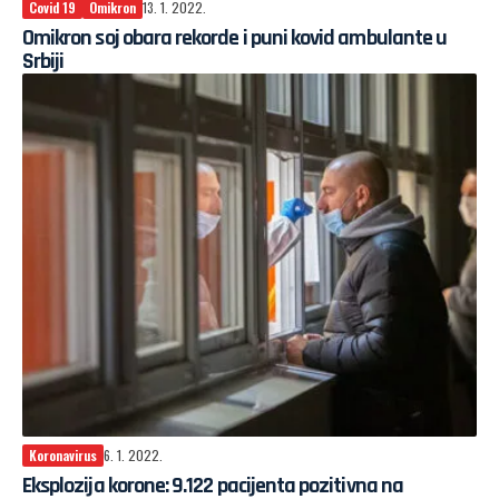
Covid 19
Omikron
13. 1. 2022.
Omikron soj obara rekorde i puni kovid ambulante u
Srbiji
Koronavirus
6. 1. 2022.
Eksplozija korone: 9.122 pacijenta pozitivna na