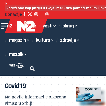
➤
Podrži one koji pitaju u tvoje ime: Kako pomoći malim i lo
Donacije
n2
najnovije
vesti
okrug
magazin
kultura
zdravlje
mozaik
WEB
Covid 19
Najnovije informacije o korona
virusu u Srbiji.