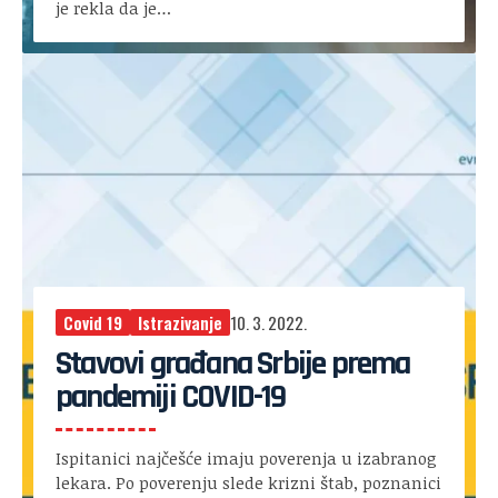
je rekla da je…
Covid 19
Istrazivanje
10. 3. 2022.
Stavovi građana Srbije prema
pandemiji COVID-19
Ispitanici najčešće imaju poverenja u izabranog
lekara. Po poverenju slede krizni štab, poznanici