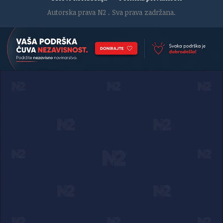
Autorska prava N2
. Sva prava zadržana.