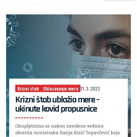
Krizni stab
Ublazavanje mera
11. 3. 2022.
Krizni štab ublažio mere –
ukinute kovid propusnice
Okupljenima se nakon završene sednice
obratila ministraka Darija Kisić Tepavčević koja