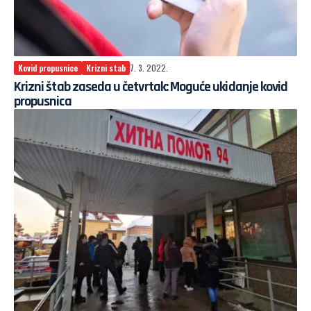
Kovid propusnice
Krizni stab
7. 3. 2022.
Krizni štab zaseda u četvrtak: Moguće ukidanje kovid
propusnica