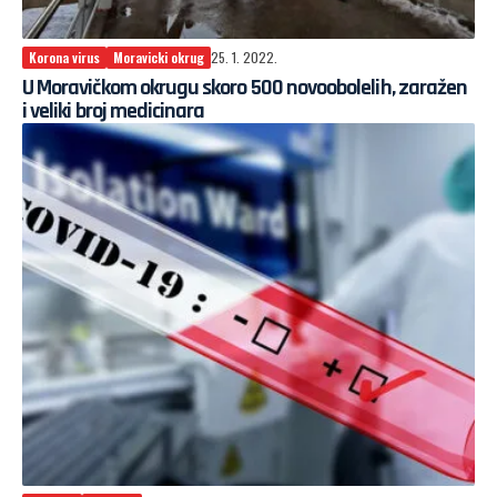
Korona virus
Moravicki okrug
25. 1. 2022.
U Moravičkom okrugu skoro 500 novoobolelih, zaražen
i veliki broj medicinara