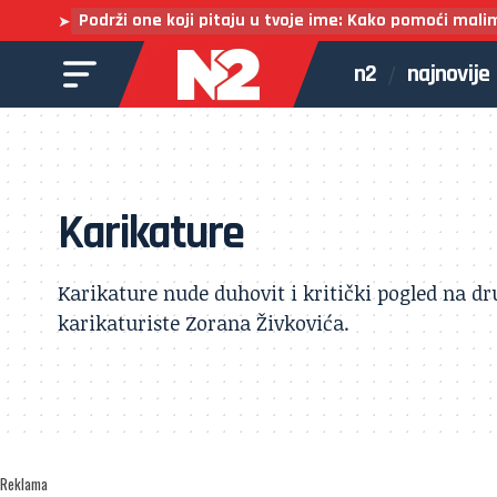
Podrži one koji pitaju u tvoje ime: Kako pomoći mali
➤
n2
najnovije
Karikature
Karikature nude duhovit i kritički pogled na dr
karikaturiste Zorana Živkovića.
Reklama