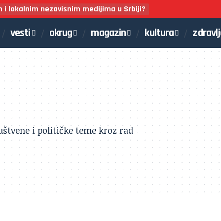
m i lokalnim nezavisnim medijima u Srbiji?
vesti
okrug
magazin
kultura
zdravl
uštvene i političke teme kroz rad