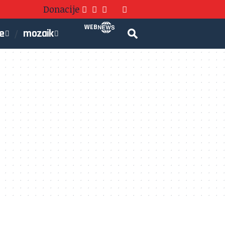
Donacije
WEB
je
mozaik