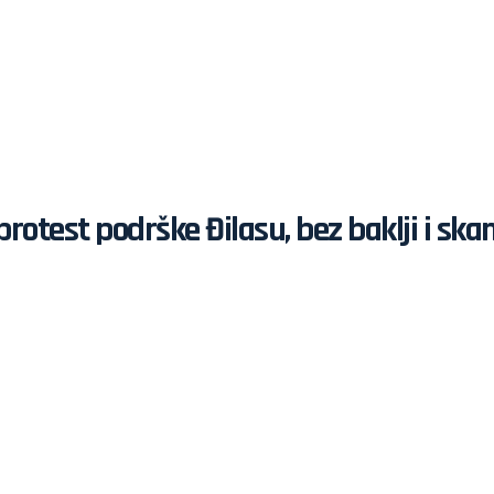
li protest podrške Đilasu, bez baklji i 