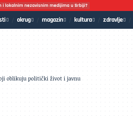
m i lokalnim nezavisnim medijima u Srbiji?
sti
okrug
magazin
kultura
zdravlje
ji oblikuju politički život i javnu