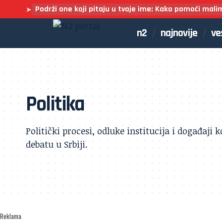
Podrži one koji pitaju u tvoje ime: Kako pomoći mali
➤
n2
najnovije
ve
Politika
Politički procesi, odluke institucija i događaji ko
debatu u Srbiji.
Reklama