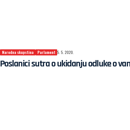
Narodna skupstina
Parlament
5. 5. 2020.
Poslanici sutra o ukidanju odluke o v