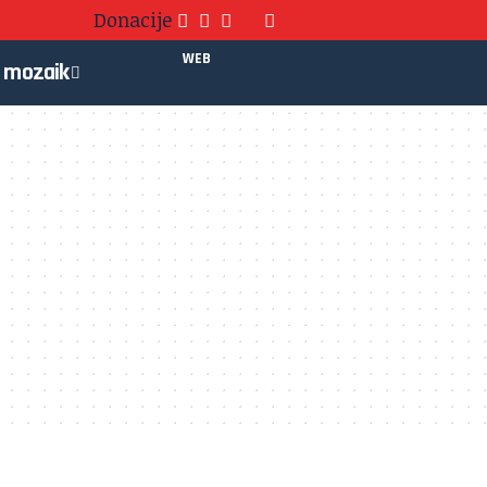
Donacije
WEB
mozaik