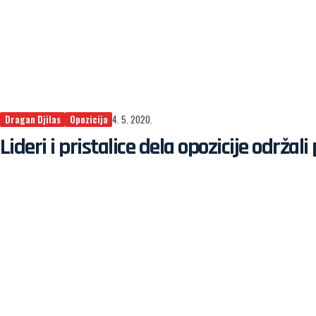
Dragan Djilas
Opozicija
4. 5. 2020.
Lideri i pristalice dela opozicije održa