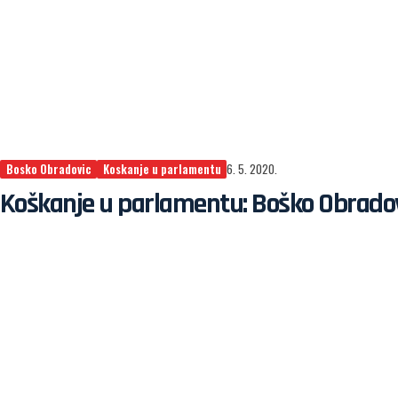
Bosko Obradovic
Koskanje u parlamentu
6. 5. 2020.
Koškanje u parlamentu: Boško Obradovi