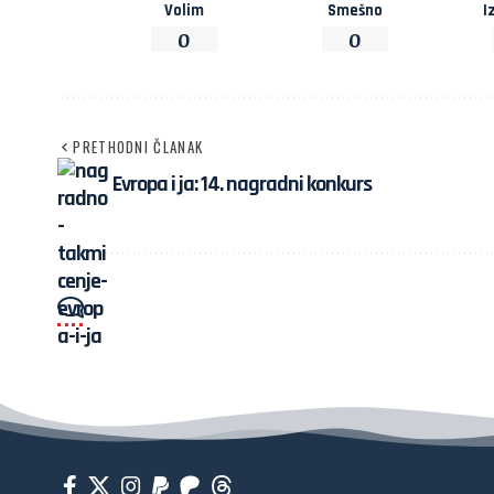
Volim
Smešno
I
0
0
PRETHODNI ČLANAK
Evropa i ja: 14. nagradni konkurs