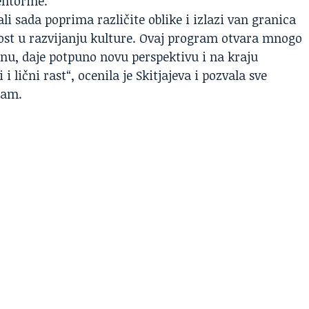
entorine.
li sada poprima različite oblike i izlazi van granica
ost u razvijanju kulture. Ovaj program otvara mnogo
nu, daje potpuno novu perspektivu i na kraju
 lični rast“, ocenila je Skitjajeva i pozvala sve
ram.