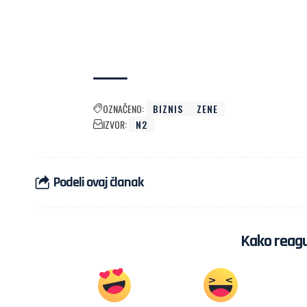
OZNAČENO:
BIZNIS
ZENE
IZVOR:
N2
Podeli ovaj članak
Kako reagu