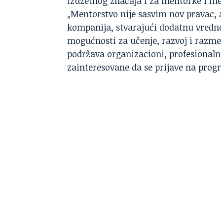
izuzetnog značaja i za mentorke i m
„Mentorstvo nije sasvim nov pravac, a
kompanija, stvarajući dodatnu vredn
mogućnosti za učenje, razvoj i razme
podržava organizacioni, profesionalni i
zainteresovane da se prijave na prog