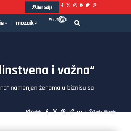
Donacije
WEB
je
mozaik
instvena i važna“
na“ namenjen ženama u biznisu sa
2 min. čitanja
Podeli