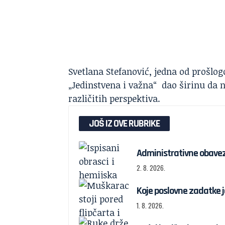
Svetlana Stefanović, jedna od prošlog
„Jedinstvena i važna“ dao širinu da na
različitih perspektiva.
JOŠ IZ OVE RUBRIKE
Administrativne obavez
2. 8. 2026.
Koje poslovne zadatke 
1. 8. 2026.