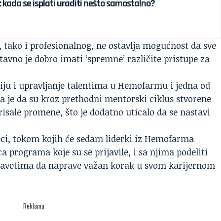
: kada se isplati uraditi nešto samostalno?
, tako i profesionalnog, ne ostavlja mogućnost da sve
tavno je dobro imati ‘spremne’ različite pristupe za
iju i upravljanje talentima u Hemofarmu i jedna od
a je da su kroz prethodni mentorski ciklus stvorene
isale promene, što je dodatno uticalo da se nastavi
ci, tokom kojih će sedam liderki iz Hemofarma
 programa koje su se prijavile, i sa njima podeliti
m savetima da naprave važan korak u svom karijernom
Reklama