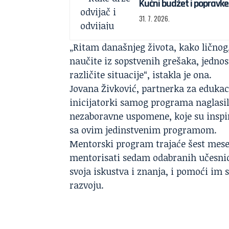
Kućni budžet i popravke
31. 7. 2026.
„Ritam današnjeg života, kako ličnog
naučite iz sopstvenih grešaka, jednos
različite situacije“, istakla je ona.
Jovana Živković, partnerka za edukac
inicijatorki samog programa naglasil
nezaboravne uspomene, koje su inspir
sa ovim jedinstvenim programom.
Mentorski program trajaće šest mese
mentorisati sedam odabranih učesnica
svoja iskustva i znanja, i pomoći i
razvoju.