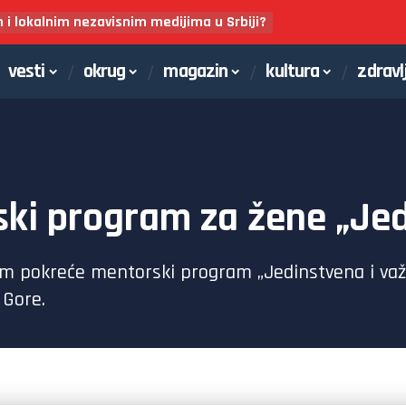
m i lokalnim nezavisnim medijima u Srbiji?
vesti
okrug
magazin
kultura
zdravl
i program za žene „Jed
 pokreće mentorski program „Jedinstvena i važ
 Gore.