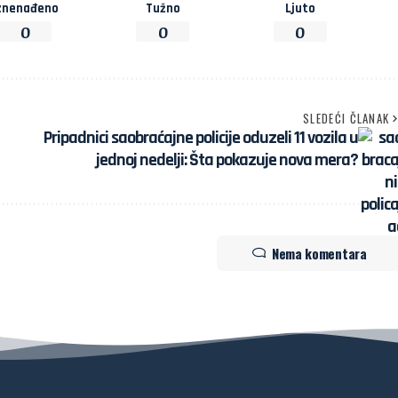
znenađeno
Tužno
Ljuto
0
0
0
SLEDEĆI ČLANAK
Pripadnici saobraćajne policije oduzeli 11 vozila u
jednoj nedelji: Šta pokazuje nova mera?
Nema komentara