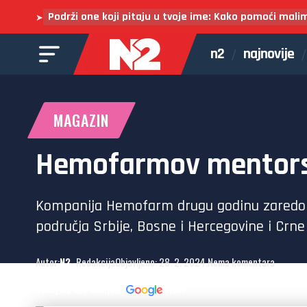
Podrži one koji pitaju u tvoje ime: Kako pomoći mali
➤
n2
najnovije
MAGAZIN
Hemofarmov mentorsk
Kompanija Hemofarm drugu godinu zaredom
područja Srbije, Bosne i Hercegovine i Crne
Autor:
N2
- Redakcija
Objavljeno: 28. 2. 2024.
Nema komentara
Dodaj N2 kao omiljeni
izvor