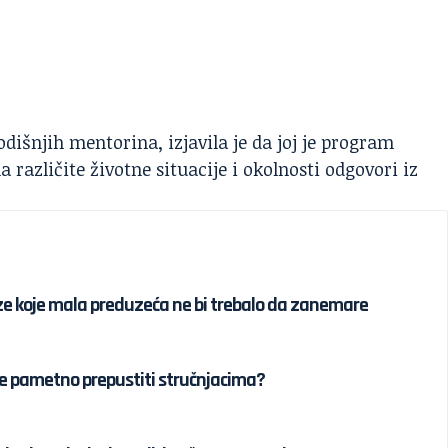
odišnjih mentorina, izjavila je da joj je program
 različite životne situacije i okolnosti odgovori iz
e koje mala preduzeća ne bi trebalo da zanemare
je pametno prepustiti stručnjacima?