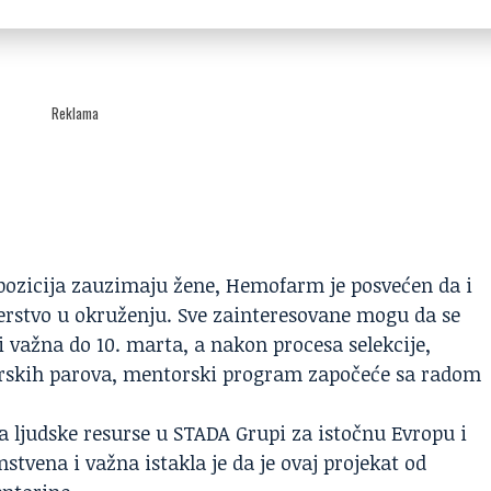
Reklama
pozicija zauzimaju žene, Hemofarm je posvećen da i
derstvo u okruženju. Sve zainteresovane mogu da se
i važna
do 10. marta, a nakon procesa selekcije,
orskih parova, mentorski program započeće sa radom
za ljudske resurse u
STADA Grupi
za istočnu Evropu i
tvena i važna istakla je da je ovaj projekat od