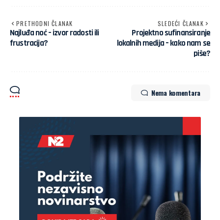
PRETHODNI ČLANAK
SLEDEĆI ČLANAK
Najluđa noć – izvor radosti ili
Projektno sufinansiranje
frustracija?
lokalnih medija – kako nam se
piše?
Nema komentara