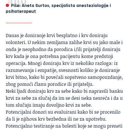
Info
Piše: Aneta Surtov, specijalista anesteziologije i
psihoterapeut
Danas je doniranje krvi besplatno i krv doniraju
volonteri. U nekim zemljama zalihe krvi su jako male i
onda je neophodno da porodica i/ili prijatelji doniraju
krv kada je ona potrebna pacijentu kome predstoji
operacija. Mnogi doniraju krv iz nekoliko razloga: iz
razumevanja i empatije, svesnosti koliko je doniranje
krvi bitno, kako bi povećali sopstveno samopouzdanje,
zbog pomoći članu porodice ili prijatelju.
Neki ljudi doniraju krv za sebe kako bi napravili banku
krvi za sebe za slučaj da im se desi neka nesreća i da u
tom slučaju imaju dovoljno krvi za sebe.
Potencijalni donori su evaluirani kako bi se procenilo
da li je njihova krv bezbedna ili ne za upotrebu.
Potencijalno testiranje na bolesti koje se mogu preneti