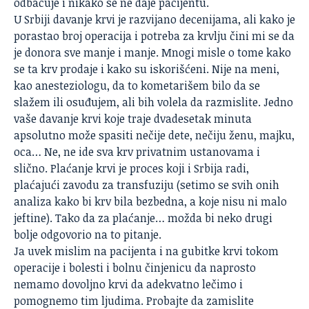
odbacuje i nikako se ne daje pacijentu.
U Srbiji davanje krvi je razvijano decenijama, ali kako je
porastao broj operacija i potreba za krvlju čini mi se da
je donora sve manje i manje. Mnogi misle o tome kako
se ta krv prodaje i kako su iskorišćeni. Nije na meni,
kao anesteziologu, da to kometarišem bilo da se
slažem ili osuđujem, ali bih volela da razmislite. Jedno
vaše davanje krvi koje traje dvadesetak minuta
apsolutno može spasiti nečije dete, nečiju ženu, majku,
oca… Ne, ne ide sva krv privatnim ustanovama i
slično. Plaćanje krvi je proces koji i Srbija radi,
plaćajući zavodu za transfuziju (setimo se svih onih
analiza kako bi krv bila bezbedna, a koje nisu ni malo
jeftine). Tako da za plaćanje… možda bi neko drugi
bolje odgovorio na to pitanje.
Ja uvek mislim na pacijenta i na gubitke krvi tokom
operacije
i bolesti i bolnu činjenicu da naprosto
nemamo dovoljno krvi da adekvatno lečimo i
pomognemo tim ljudima. Probajte da zamislite