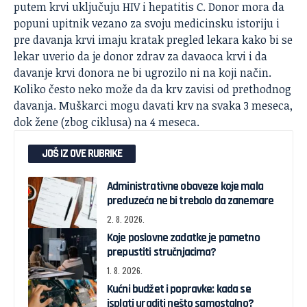
putem krvi uključuju HIV i hepatitis C. Donor mora da
popuni upitnik vezano za svoju medicinsku istoriju i
pre davanja krvi imaju kratak pregled lekara kako bi se
lekar uverio da je donor zdrav za davaoca krvi i da
davanje krvi donora ne bi ugrozilo ni na koji način.
Koliko često neko može da da krv zavisi od prethodnog
davanja. Muškarci mogu davati krv na svaka 3 meseca,
dok žene (zbog ciklusa) na 4 meseca.
JOŠ IZ OVE RUBRIKE
Administrativne obaveze koje mala
preduzeća ne bi trebalo da zanemare
2. 8. 2026.
Koje poslovne zadatke je pametno
prepustiti stručnjacima?
1. 8. 2026.
Kućni budžet i popravke: kada se
isplati uraditi nešto samostalno?