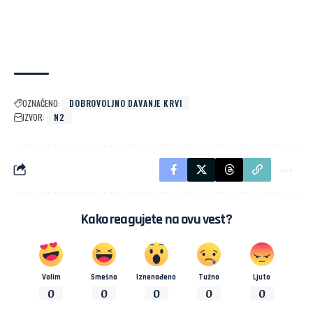
OZNAČENO:
DOBROVOLJNO DAVANJE KRVI
IZVOR:
N2
Kako reagujete na ovu vest?
Volim
Smešno
Iznenađeno
Tužno
Ljuto
0
0
0
0
0