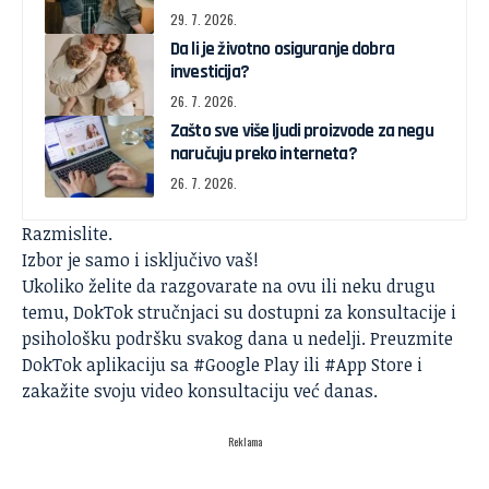
29. 7. 2026.
Da li je životno osiguranje dobra
investicija?
26. 7. 2026.
Zašto sve više ljudi proizvode za negu
naručuju preko interneta?
26. 7. 2026.
Razmislite.
Izbor je samo i isključivo vaš!
Ukoliko želite da razgovarate na ovu ili neku drugu
temu, DokTok stručnjaci su dostupni za konsultacije i
psihološku podršku svakog dana u nedelji. Preuzmite
DokTok aplikaciju sa
#Google Play
ili
#App Store
i
zakažite svoju video konsultaciju već danas.
Reklama