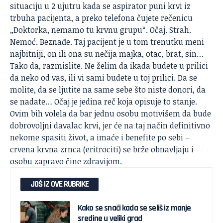
situaciju u 2 ujutru kada se aspirator puni krvi iz
trbuha pacijenta, a preko telefona čujete rečenicu
„Doktorka, nemamo tu krvnu grupu“. Očaj. Strah.
Nemoć. Beznađe. Taj pacijent je u tom trenutku meni
najbitniji, on ili ona su nečija majka, otac, brat, sin…
Tako da, razmislite. Ne želim da ikada budete u prilici
da neko od vas, ili vi sami budete u toj prilici. Da se
molite, da se ljutite na same sebe što niste donori, da
se nadate… Očaj je jedina reč koja opisuje to stanje.
Ovim bih volela da bar jednu osobu motivišem da bude
dobrovoljni davalac krvi, jer će na taj način definitivno
nekome spasiti život, a imaće i benefite po sebi –
crvena krvna zrnca (eritrociti) se brže obnavljaju i
osobu zapravo čine zdravijom.
JOŠ IZ OVE RUBRIKE
Kako se snaći kada se seliš iz manje
sredine u veliki grad