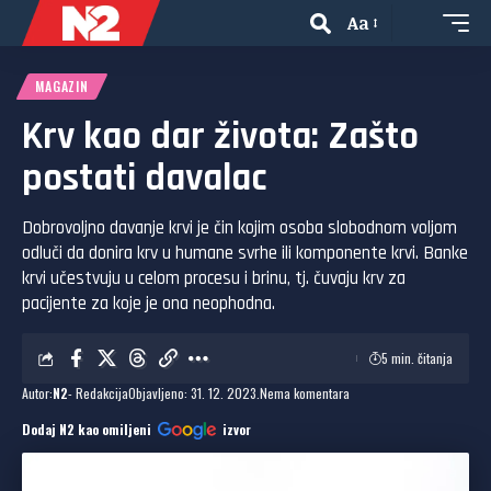
Aa
MAGAZIN
Krv kao dar života: Zašto
postati davalac
Dobrovoljno davanje krvi je čin kojim osoba slobodnom voljom
odluči da donira krv u humane svrhe ili komponente krvi. Banke
krvi učestvuju u celom procesu i brinu, tj. čuvaju krv za
pacijente za koje je ona neophodna.
5 min. čitanja
Autor:
N2
- Redakcija
Objavljeno: 31. 12. 2023.
Nema komentara
Dodaj N2 kao omiljeni
izvor