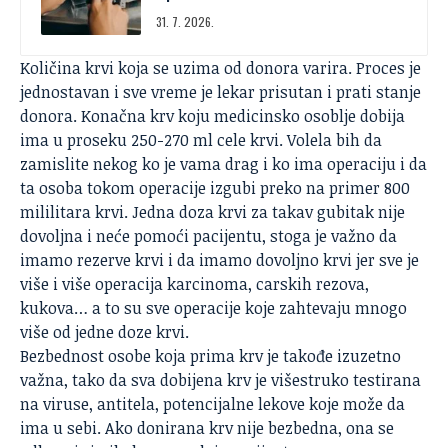
31. 7. 2026.
Količina krvi koja se uzima od donora varira. Proces je
jednostavan i sve vreme je lekar prisutan i prati stanje
donora. Konačna krv koju medicinsko osoblje dobija
ima u proseku 250-270 ml cele krvi. Volela bih da
zamislite nekog ko je vama drag i ko ima operaciju i da
ta osoba tokom operacije izgubi preko na primer 800
mililitara krvi. Jedna doza krvi za takav gubitak nije
dovoljna i neće pomoći pacijentu, stoga je važno da
imamo rezerve krvi i da imamo dovoljno krvi jer sve je
više i više operacija karcinoma, carskih rezova,
kukova… a to su sve operacije koje zahtevaju mnogo
više od jedne doze krvi.
Bezbednost osobe koja prima krv je takođe izuzetno
važna, tako da sva dobijena krv je višestruko testirana
na viruse, antitela, potencijalne lekove koje može da
ima u sebi. Ako donirana krv nije bezbedna, ona se