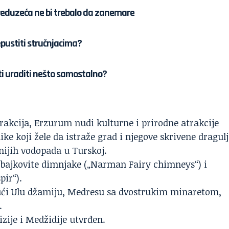
reduzeća ne bi trebalo da zanemare
pustiti stručnjacima?
ati uraditi nešto samostalno?
rakcija, Erzurum nudi kulturne i prirodne atrakcije
ke koji žele da istraže grad i njegove skrivene dragulj
vnijih vodopada u
Turskoj
.
n bajkovite dimnjake („Narman Fairy chimneys“) i
pir“).
čujući Ulu džamiju, Medresu sa dvostrukim minaretom,
.
ije i Medžidije utvrđen.