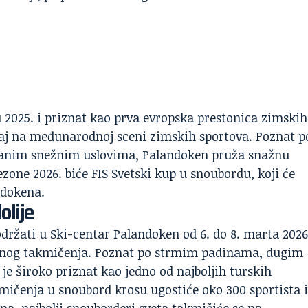
u 2025. i priznat kao prva evropska prestonica zimskih
žaj na međunarodnoj sceni zimskih sportova. Poznat p
anim snežnim uslovima, Palandoken pruža snažnu
zone 2026. biće FIS Svetski kup u snoubordu, koji će
ndokena.
lije
držati u Ski-centar Palandoken od 6. do 8. marta 2026
tižnog takmičenja. Poznat po strmim padinama, dugim
e široko priznat kao jedno od najboljih turskih
kmičenja u snoubord krosu ugostiće oko 300 sportista 
a, najbolji snouborderi sveta takmičiće se na