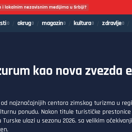
m i lokalnim nezavisnim medijima u Srbiji?
sti
okrug
magazin
kultura
zdravlje
rzurum kao nova zvezda 
 od najznačajnijih centara zimskog turizma u reg
ulturnu ponudu. Nakon titule turističke prestonice
u Turske ulazi u sezonu 2026. sa velikim očekiva
en.