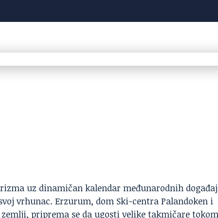
 turizma uz dinamičan kalendar međunarodnih događa
 svoj vrhunac.
Erzurum
, dom Ski-centra Palandoken i
 zemlji, priprema se da ugosti velike takmičare toko