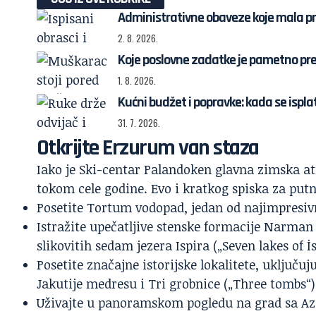
Administrativne obaveze koje mala p
2. 8. 2026.
Koje poslovne zadatke je pametno pre
1. 8. 2026.
Kućni budžet i popravke: kada se ispl
31. 7. 2026.
Otkrijte Erzurum van staza
Iako je Ski-centar Palandoken glavna zimska at
tokom cele godine. Evo i kratkog spiska za putni
Posetite Tortum vodopad, jedan od najimpresi
Istražite upečatljive stenske formacije Narma
slikovitih sedam jezera Ispira („Seven lakes of İs
Posetite značajne istorijske lokalitete, uklju
Jakutije medresu i Tri grobnice („Three tombs“)
Uživajte u panoramskom pogledu na grad sa Aziz