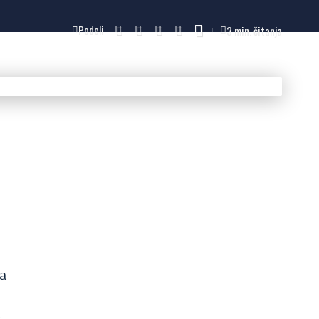
3 min. čitanja
Podeli
ja
m