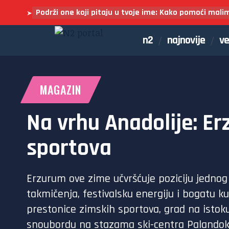
Podrži one koji pitaju u tvoje ime: Kako pomoći mali
➤
n2
najnovije
ve
MAGAZIN
Na vrhu Anadolije: E
sportova
Erzurum ove zime učvršćuje poziciju jednog
takmičenja, festivalsku energiju i bogatu k
prestonice zimskih sportova, grad na istok
snoubordu na stazama ski-centra Palandok