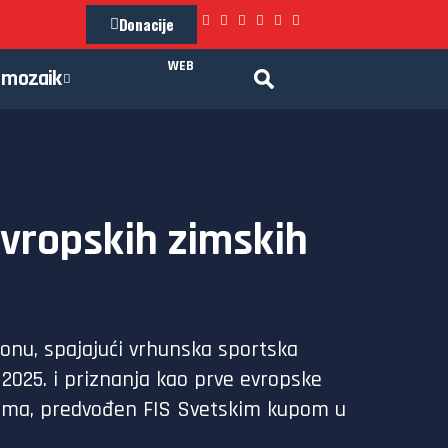
Donacije
WEB
mozaik
evropskih zimskih
ionu, spajajući vrhunska sportska
 2025. i priznanja kao prve evropske
njima, predvođen FIS Svetskim kupom u