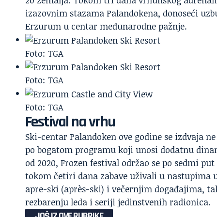
izazovnim stazama Palandokena, donoseći uzbuđ
Erzurum u centar međunarodne pažnje.
Foto: TGA
Foto: TGA
Foto: TGA
Festival na vrhu
Ski-centar Palandoken ove godine se izdvaja 
po bogatom programu koji unosi dodatnu dina
od 2020, Frozen festival održao se po sedmi put
tokom četiri dana zabave uživali u nastupima u
apre-ski (après-ski) i večernjim događajima, t
rezbarenju leda i seriji jedinstvenih radionica.
JOŠ IZ OVE RUBRIKE