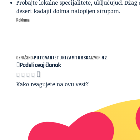
Probajte lokalne specijalitete, uključujući Dža
desert kadajif dolma natopljen sirupom.
Reklama
PUTOVANJE
TURIZAM
TURSKA
N2
OZNAČENO:
IZVOR:
Podeli ovaj članak
Kako reagujete na ovu vest?