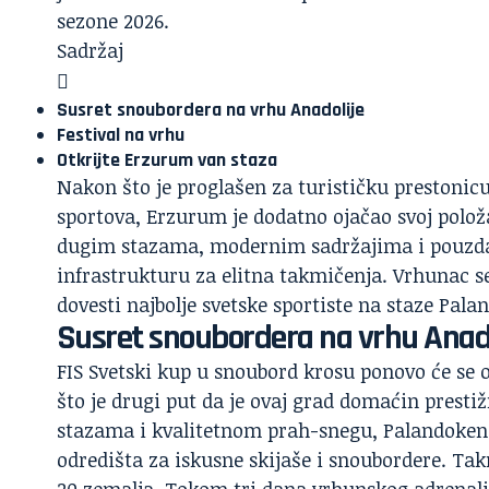
sezone 2026.
Sadržaj
Susret snoubordera na vrhu Anadolije
Festival na vrhu
Otkrijte Erzurum van staza
Nakon što je proglašen za turističku prestonic
sportova, Erzurum je dodatno ojačao svoj polo
dugim stazama, modernim sadržajima i pouzd
infrastrukturu za elitna takmičenja. Vrhunac se
dovesti najbolje svetske sportiste na staze Pala
Susret snoubordera na vrhu Anado
FIS Svetski kup u snoubord krosu ponovo će se o
što je drugi put da je ovaj grad domaćin pres
stazama i kvalitetnom prah-snegu, Palandoken j
odredišta za iskusne skijaše i snoubordere. Ta
20 zemalja. Tokom tri dana vrhunskog adrenalin