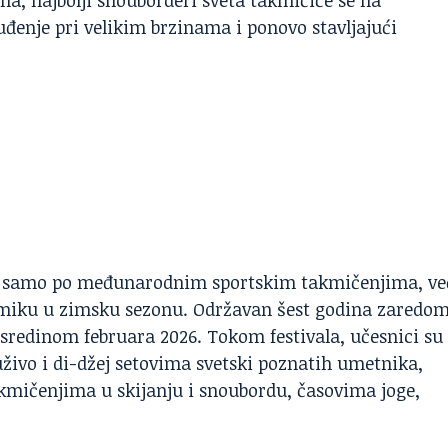
enje pri velikim brzinama i ponovo stavljajući
ne samo po međunarodnim sportskim takmičenjima, ve
miku u zimsku sezonu. Održavan šest godina zaredo
 sredinom februara 2026. Tokom festivala, učesnici su
živo i di-džej setovima svetski poznatih umetnika,
akmičenjima u skijanju i snoubordu, časovima joge,