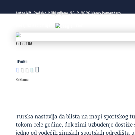
Autor:
N2
- Redakcija
Objavljeno: 26. 2. 2026.
Nema komentara
Dodaj N2 kao omiljeni
izvor
Foto: TGA
Podeli
Reklama
Turska nastavlja da blista na mapi sportskog
tokom cele godine, dok zimi uzbuđenje dostiže
jedno od vodećih zimskih sportskih odredišta u