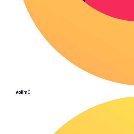
0
Volim