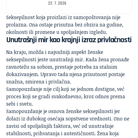
22. 7. 2026.
Seksepilnost koja proizlazi iz samopoštovanja nije
prolazna. Ona ostaje prisutna bez obzira na godine,
okolnosti ili
promene u spoljašnjem izgledu
.
Unutrašnji mir kao krajnji izraz privlačnosti
Na kraju, možda i najvažniji aspekt ženske
seksepilnosti jeste unutrašnji mir. Kada žena pronađe
ravnotežu sa sobom, prestaje potreba za stalnim
dokazivanjem. Upravo tada njena prisutnost postaje
snažna, smirena i privlačna.
Samopouzdanje nije cilj koji se jednom dostigne, već
proces koji se gradi svakodnevno, kroz odnos prema
sebi i svetu.
Samopouzdanje
je osnova ženske seksepilnosti jer
dolazi iz dubokog osećaja sopstvene vrednosti. Ono ne
zavisi od spoljašnjih faktora, već od unutrašnje
stabilnosti, prihvatanja i autentičnosti. Žena koja