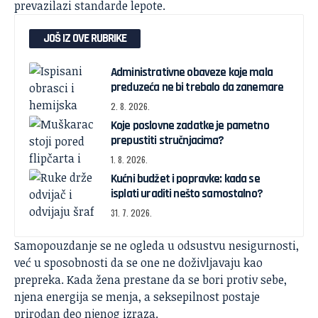
prevazilazi standarde lepote.
JOŠ IZ OVE RUBRIKE
Administrativne obaveze koje mala
preduzeća ne bi trebalo da zanemare
2. 8. 2026.
Koje poslovne zadatke je pametno
prepustiti stručnjacima?
1. 8. 2026.
Kućni budžet i popravke: kada se
isplati uraditi nešto samostalno?
31. 7. 2026.
Samopouzdanje se ne ogleda u odsustvu nesigurnosti,
već u sposobnosti da se one ne doživljavaju kao
prepreka. Kada žena prestane da se bori protiv sebe,
njena energija se menja, a seksepilnost postaje
prirodan deo njenog izraza.