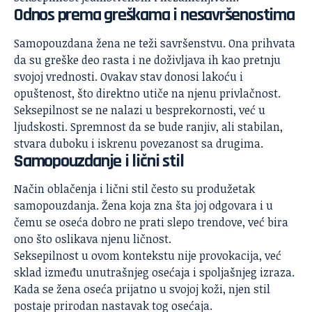
Odnos prema greškama i nesavršenostima
Samopouzdana žena ne teži savršenstvu. Ona prihvata
da su greške deo rasta i ne doživljava ih kao pretnju
svojoj vrednosti. Ovakav stav donosi lakoću i
opuštenost, što direktno utiče na njenu privlačnost.
Seksepilnost se ne nalazi u besprekornosti, već u
ljudskosti. Spremnost da se bude ranjiv, ali stabilan,
stvara duboku i iskrenu povezanost sa drugima.
Samopouzdanje i lični stil
Način oblačenja i lični stil često su produžetak
samopouzdanja. Žena koja zna šta joj odgovara i u
čemu se oseća dobro ne prati slepo trendove, već bira
ono što oslikava njenu ličnost.
Seksepilnost u ovom kontekstu nije provokacija, već
sklad između unutrašnjeg osećaja i spoljašnjeg izraza.
Kada se žena oseća prijatno u svojoj koži, njen stil
postaje prirodan nastavak tog osećaja.