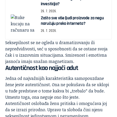
investicija?
26. 7. 2026.
Zašto sve više ljudi proizvode za negu
naručuju preko interneta?
26. 7. 2026.
Seksepilnost se ne ogleda u dramatizovanju ili
nepredvidivosti, već u sposobnosti da se ostane svoja
čak i u izazovnim situacijama. Smirenost i emotivna
jasnoća imaju snažan magnetizam.
Autentičnost kao najjači adut
Jedna od najvažnijih karakteristika samopouzdane
žene jeste autentičnost. Ona ne pokušava da se uklopi
u tuđe predstave o tome kakva bi „trebalo“ da bude.
Umesto toga, ona neguje ono što jeste.
Autentičnost oslobađa ženu pritiska i omogućava joj
da se izrazi prirodno. Upravo ta sloboda čini njenu
seksepilnost jedinstvenom i nezamenjivom.