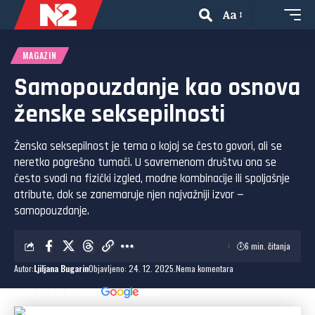
Aa
MAGAZIN
Samopouzdanje kao osnova
ženske seksepilnosti
Ženska seksepilnost je tema o kojoj se često govori, ali se
neretko pogrešno tumači. U savremenom društvu ona se
često svodi na fizički izgled, modne kombinacije ili spoljašnje
atribute, dok se zanemaruje njen najvažniji izvor —
samopouzdanje.
6 min. čitanja
Autor:
Ljiljana Bugarin
Objavljeno: 24. 12. 2025.
Nema komentara
Dodaj N2 kao omiljeni
izvor