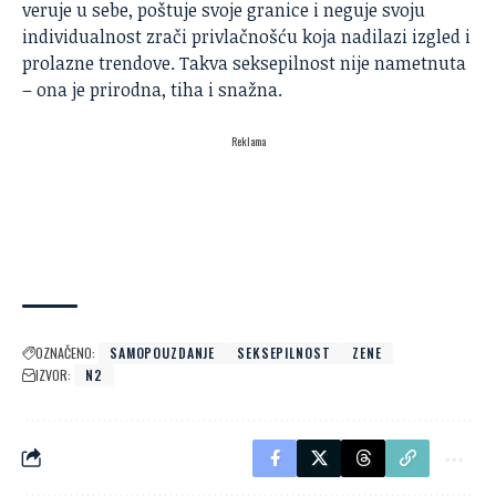
veruje u sebe, poštuje svoje granice i neguje svoju
individualnost zrači privlačnošću koja nadilazi izgled i
prolazne trendove. Takva seksepilnost nije nametnuta
– ona je prirodna, tiha i snažna.
Reklama
OZNAČENO:
SAMOPOUZDANJE
SEKSEPILNOST
ZENE
IZVOR:
N2