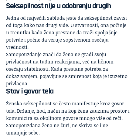
Seksepilnost nije u odobrenju drugih
Jedna od najvećih zabluda jeste da seksepilnost zavisi
od toga kako nas drugi vide. U stvarnosti, ona počinje
u trenutku kada žena prestane da traži spoljašnje
potvrde i počne da veruje sopstvenom osećaju
vrednosti.
Samopouzdanje znači da žena ne gradi svoju
privlačnost na tuđim reakcijama, već na ličnom
osećaju stabilnosti. Kada prestane potreba za
dokazivanjem, pojavljuje se smirenost koja je izuzetno
privlačna.
Stav i govor tela
Ženska seksepilnost se često manifestuje kroz govor
tela. Držanje, hod, način na koji žena zauzima prostor i
komunicira sa okolinom govore mnogo više od reči.
Samopouzdana žena ne žuri, ne skriva se i ne
umanjuje sebe.