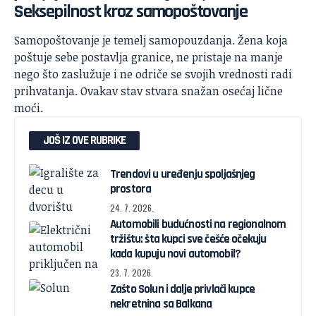
Seksepilnost kroz samopoštovanje
Samopoštovanje je temelj samopouzdanja. Žena koja
poštuje sebe postavlja granice, ne pristaje na manje
nego što zaslužuje i ne odriče se svojih vrednosti radi
prihvatanja. Ovakav stav stvara snažan osećaj lične
moći.
JOŠ IZ OVE RUBRIKE
Trendovi u uređenju spoljašnjeg
prostora
24. 7. 2026.
Automobili budućnosti na regionalnom
tržištu: šta kupci sve češće očekuju
kada kupuju novi automobil?
23. 7. 2026.
Zašto Solun i dalje privlači kupce
nekretnina sa Balkana