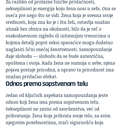
Za razliku od prolazne fizičke privlačnosti,
seksepilnost je energija koju žena nosi u sebi. Ona se
oseća pre nego što se vidi. Žena koja je svesna svoje
vrednosti, koja zna ko je i šta želi, ostavlja snažan
utisak bez obzira na okolnosti, bilo da je reč o
svakodnevnom izgledu ili intimnijim trenucima u
kojima detalji poput
seksi spavaćice
mogu dodatno
naglasiti lični osećaj ženstvenosti. Samopouzdanje
daje slobodu — slobodu da se bude autentična,
opuštena i svoja. Kada žena ne sumnja u sebe, njena
pojava postaje prirodna, a upravo ta prirodnost ima
snažan privlačan efekat.
Odnos prema sopstvenom telu
Jedan od ključnih aspekata samopouzdanja jeste
odnos koji žena ima prema sopstvenom telu.
Seksepilnost ne zavisi od savršenstva, već od
prihvatanja. Žena koja prihvata svoje telo, sa svim
njegovim posebnostima, zrači sigurnošću koja