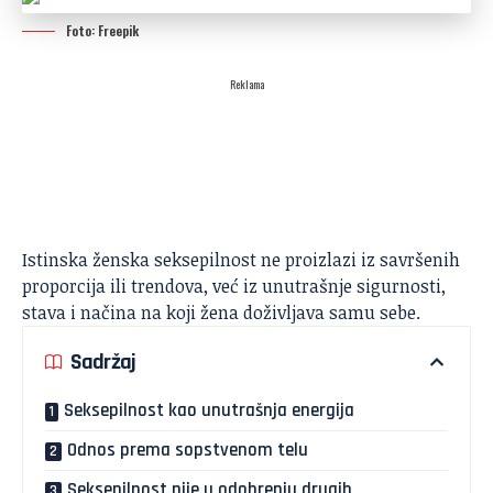
Foto: Freepik
Reklama
Istinska ženska seksepilnost ne proizlazi iz savršenih
proporcija ili trendova, već iz unutrašnje sigurnosti,
stava i načina na koji žena doživljava samu sebe.
Sadržaj
Seksepilnost kao unutrašnja energija
Odnos prema sopstvenom telu
Seksepilnost nije u odobrenju drugih