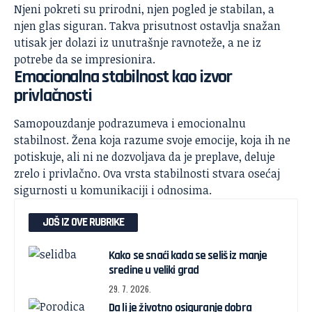
Njeni pokreti su prirodni, njen pogled je stabilan, a
njen glas siguran. Takva prisutnost ostavlja snažan
utisak jer dolazi iz unutrašnje ravnoteže, a ne iz
potrebe da se impresionira.
Emocionalna stabilnost kao izvor
privlačnosti
Samopouzdanje podrazumeva i emocionalnu
stabilnost. Žena koja razume svoje emocije, koja ih ne
potiskuje, ali ni ne dozvoljava da je preplave, deluje
zrelo i privlačno. Ova vrsta stabilnosti stvara osećaj
sigurnosti u komunikaciji i odnosima.
JOŠ IZ OVE RUBRIKE
Kako se snaći kada se seliš iz manje
sredine u veliki grad
29. 7. 2026.
Da li je životno osiguranje dobra