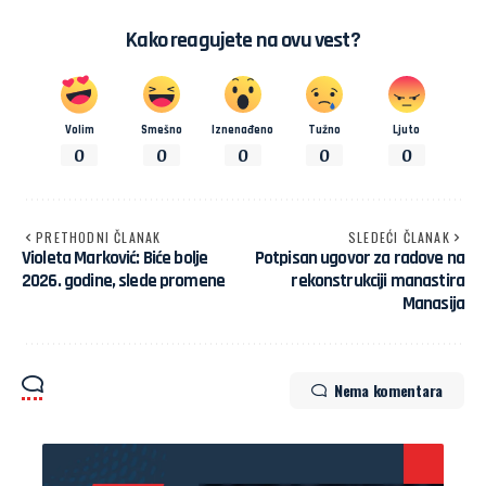
Kako reagujete na ovu vest?
Volim
Smešno
Iznenađeno
Tužno
Ljuto
0
0
0
0
0
PRETHODNI ČLANAK
SLEDEĆI ČLANAK
Violeta Marković: Biće bolje
Potpisan ugovor za radove na
2026. godine, slede promene
rekonstrukciji manastira
Manasija
Nema komentara