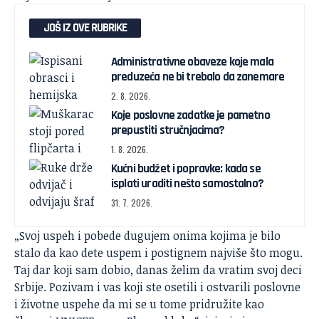
JOŠ IZ OVE RUBRIKE
Administrativne obaveze koje mala
preduzeća ne bi trebalo da zanemare
2. 8. 2026.
Koje poslovne zadatke je pametno
prepustiti stručnjacima?
1. 8. 2026.
Kućni budžet i popravke: kada se
isplati uraditi nešto samostalno?
31. 7. 2026.
„Svoj uspeh i pobede dugujem onima kojima je bilo
stalo da kao dete uspem i postignem najviše što mogu.
Taj dar koji sam dobio, danas želim da vratim svoj deci
Srbije. Pozivam i vas koji ste osetili i ostvarili poslovne
i životne uspehe da mi se u tome pridružite kao