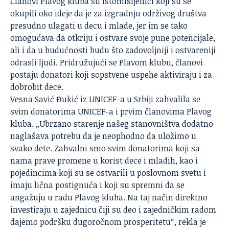
Članovi Plavog kluba su istomišljenici koji su se
okupili oko ideje da je za izgradnju održivog društva
presudno ulagati u decu i mlade, jer im se tako
omogućava da otkriju i ostvare svoje pune potencijale,
ali i da u budućnosti budu što zadovoljniji i ostvareniji
odrasli ljudi. Pridružujući se Plavom klubu, članovi
postaju donatori koji sopstvene uspehe aktiviraju i za
dobrobit dece.
Vesna Savić Đukić iz UNICEF-a u Srbiji zahvalila se
svim donatorima UNICEF-a i prvim članovima Plavog
kluba. „Ubrzano starenje našeg stanovništva dodatno
naglašava potrebu da je neophodno da uložimo u
svako dete. Zahvalni smo svim donatorima koji sa
nama prave promene u korist dece i mladih, kao i
pojedincima koji su se ostvarili u poslovnom svetu i
imaju lična postignuća i koji su spremni da se
angažuju u radu Plavog kluba. Na taj način direktno
investiraju u zajednicu čiji su deo i zajedničkim radom
dajemo podršku dugoročnom prosperitetu“, rekla je