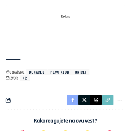
Reklama
OZNAČENO:
DONACIJE
PLAVI KLUB
UNICEF
IZVOR:
N2
Kako reagujete na ovu vest?