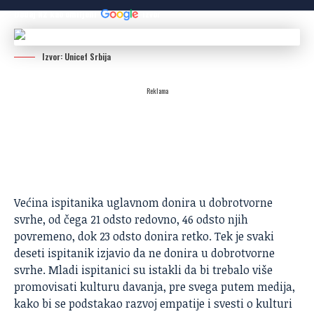
Dodaj N2 kao omiljeni
izvor
Izvor: Unicef Srbija
Reklama
Većina ispitanika uglavnom donira u dobrotvorne
svrhe, od čega 21 odsto redovno, 46 odsto njih
povremeno, dok 23 odsto donira retko. Tek je svaki
deseti ispitanik izjavio da ne donira u dobrotvorne
svrhe. Mladi ispitanici su istakli da bi trebalo više
promovisati kulturu davanja, pre svega putem medija,
kako bi se podstakao razvoj empatije i svesti o kulturi