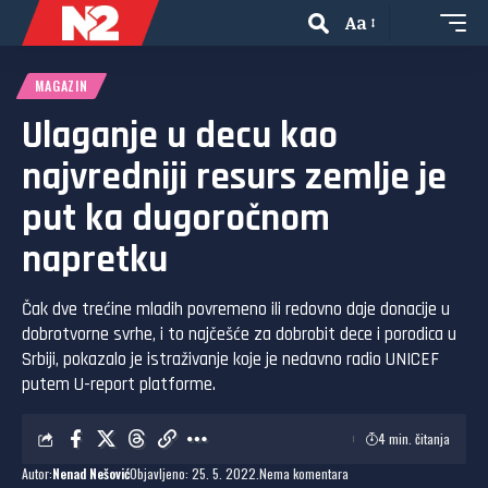
Aa
MAGAZIN
Ulaganje u decu kao
najvredniji resurs zemlje je
put ka dugoročnom
napretku
Čak dve trećine mladih povremeno ili redovno daje donacije u
dobrotvorne svrhe, i to najčešće za dobrobit dece i porodica u
Srbiji, pokazalo je istraživanje koje je nedavno radio UNICEF
putem U-report platforme.
4 min. čitanja
Autor:
Nenad Nešović
Objavljeno: 25. 5. 2022.
Nema komentara