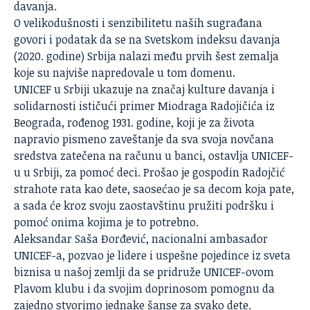
davanja.
O velikodušnosti i senzibilitetu naših sugrađana
govori i podatak da se na Svetskom indeksu davanja
(2020. godine) Srbija nalazi među prvih šest zemalja
koje su najviše napredovale u tom domenu.
UNICEF
u Srbiji ukazuje na značaj kulture davanja i
solidarnosti ističući primer Miodraga Radojičića iz
Beograda, rođenog 1931. godine, koji je za života
napravio pismeno zaveštanje da sva svoja novčana
sredstva zatečena na računu u banci, ostavlja UNICEF-
u u Srbiji, za pomoć deci. Prošao je gospodin Radojčić
strahote rata kao dete, saosećao je sa decom koja pate,
a sada će kroz svoju zaostavštinu pružiti podršku i
pomoć onima kojima je to potrebno.
Aleksandar Saša Đorđević, nacionalni ambasador
UNICEF-a, pozvao je lidere i uspešne pojedince iz sveta
biznisa u našoj zemlji da se pridruže UNICEF-ovom
Plavom klubu i da svojim doprinosom pomognu da
zajedno stvorimo jednake šanse za svako dete.