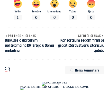
Volim
Smešno
Iznenađeno
Tužno
Ljuto
1
0
0
0
0
PRETHODNI ČLANAK
SLEDEĆI ČLANAK
Diskusije o digitalnim
Konzorcijum sedam firmi će
politikama na IGF Srbija u Domu
graditi Zdravstvenu stanicu u
omladine
Ljubiću
Nema komentara