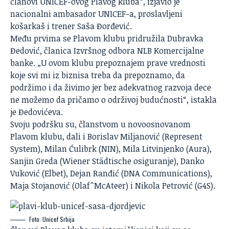
članovi UNICEF-ovog Plavog kluba“, izjavio je
nacionalni ambasador UNICEF-a, proslavljeni
košarkaš i trener Saša Đorđević.
Među prvima se Plavom klubu pridružila Dubravka
Đedović, članica Izvršnog odbora NLB Komercijalne
banke. „U ovom klubu prepoznajem prave vrednosti
koje svi mi iz biznisa treba da prepoznamo, da
podržimo i da živimo jer bez adekvatnog razvoja dece
ne možemo da pričamo o održivoj budućnosti“, istakla
je Đedovićeva.
Svoju podršku su, članstvom u novoosnovanom
Plavom klubu, dali i Borislav Miljanović (Represent
System), Milan Ćulibrk (NIN), Mila Litvinjenko (Aura),
Sanjin Greda (Wiener Städtische osiguranje), Danko
Vuković (Elbet), Dejan Ranđić (DNA Communications),
Maja Stojanović (Olaf^McAteer) i Nikola Petrović (G4S).
Foto: Unicef Srbija