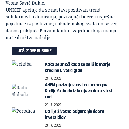
Vesna Savić Đukić.
UNICEF apeluje da se nastavi pozitivan trend
solidarnosti i doniranja, pozivajući lidere i uspešne
pojedince iz poslovnog i akademskog sveta da se već
danas priključe Plavom klubu i zajednici koja menja
naše društvo nabolje.
JOŠ IZ OVE RUBRIKE
Kako se snaći kada se seliš iz manje
sredine u veliki grad
29. 7. 2026.
ANEM poziva javnost da pomogne
Radiju Sloboda iz Kraljeva da nastavi
rad
27. 7. 2026.
Da li je životno osiguranje dobra
investicija?
26. 7. 2026.