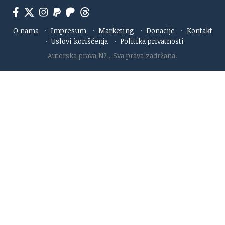
O nama
·
Impresum
·
Marketing
·
Donacije
·
Kontakt
·
Uslovi korišćenja
·
Politika privatnosti
Autorska prava N2
. Sva prava zadržana.