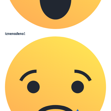
1
Iznenađeno