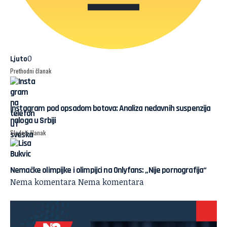
0
Ljuto
Prethodni članak
Instagram pod opsadom botova: Analiza nedavnih suspenzija
naloga u Srbiji
Sledeći članak
Nemačke olimpijke i olimpijci na Onlyfans: „Nije pornografija“
Nema komentara
Nema komentara