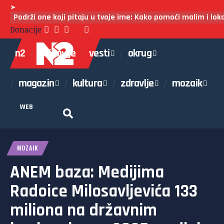
➤
Podrži one koji pitaju u tvoje ime: Kako pomoći malim i lo
Donacije
n2
najnovije
vesti
okrug
magazin
kultura
zdravlje
mozaik
WEB
MOZAIK
ANEM baza: Medijima
Radoice Milosavljevića 133
miliona na državnim