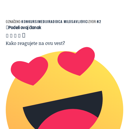
OZNAČENO:
KONKURSI
MEDIJI
RADOICA MILOSAVLJEVIC
IZVOR:
N2
Podeli ovaj članak
Kako reagujete na ovu vest?