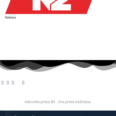
Reklama
O nama
·
Impresum
·
Marketing
·
Donacije
·
Kontakt
·
Uslovi korišćenja
·
Politika privatnosti
Autorska prava N2
. Sva prava zadržana.