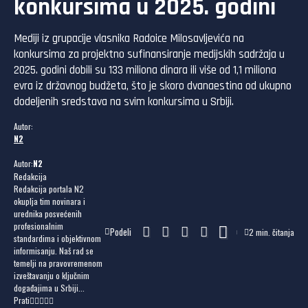
konkursima u 2025. godini
Mediji iz grupacije vlasnika Radoice Milosavljevića na
konkursima za projektno sufinansiranje medijskih sadržaja u
2025. godini dobili su 133 miliona dinara ili više od 1,1 miliona
evra iz državnog budžeta, što je skoro dvanaestina od ukupno
dodeljenih sredstava na svim konkursima u Srbiji.
Autor:
N2
Autor:
N2
Redakcija
Redakcija portala N2
okuplja tim novinara i
urednika posvećenih
profesionalnim
Podeli
2 min. čitanja
standardima i objektivnom
informisanju. Naš rad se
temelji na pravovremenom
izveštavanju o ključnim
događajima u Srbiji...
Prati