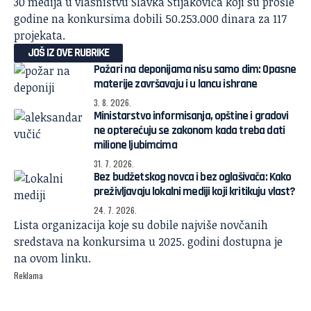
30 medija u vlasništvu Slavka Stijakovića koji su prošle
godine na konkursima dobili 50.253.000 dinara za 117
projekata.
JOŠ IZ OVE RUBRIKE
Požari na deponijama nisu samo dim: Opasne
materije završavaju i u lancu ishrane
3. 8. 2026.
Ministarstvo informisanja, opštine i gradovi
ne opterećuju se zakonom kada treba dati
milione ljubimcima
31. 7. 2026.
Bez budžetskog novca i bez oglašivača: Kako
preživljavaju lokalni mediji koji kritikuju vlast?
24. 7. 2026.
Lista organizacija koje su dobile najviše novčanih
sredstava na konkursima u 2025. godini dostupna je
na
ovom linku
.
Reklama