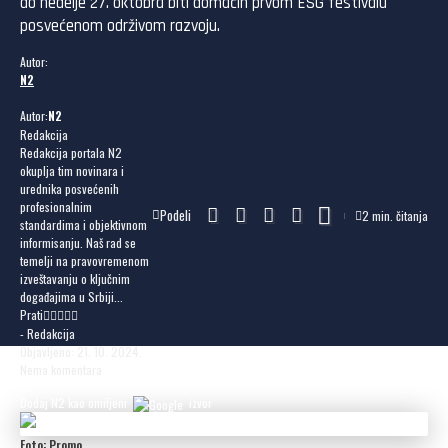
do nedelje 27. oktobra biti domaćin prvom ESG festivalu
posvećenom održivom razvoju.
Autor:
N2
Autor:
N2
Redakcija
Redakcija portala N2
okuplja tim novinara i
urednika posvećenih
profesionalnim
Podeli
2 min. čitanja
standardima i objektivnom
informisanju. Naš rad se
temelji na pravovremenom
izveštavanju o ključnim
događajima u Srbiji...
Prati
- Redakcija
Objavljeno: 21. 10. 2024.
Nema komentara
Dodaj N2 kao omiljeni
izvor
Foto: Promo