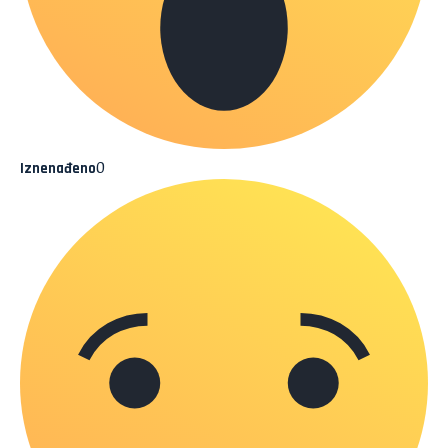
0
Iznenađeno