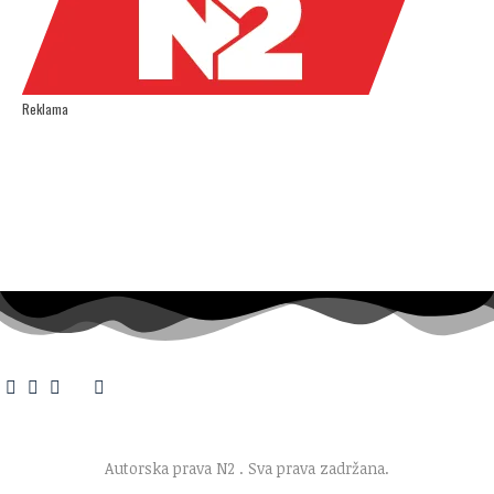
Reklama
O nama
·
Impresum
·
Marketing
·
Donacije
·
Kontakt
·
Uslovi korišćenja
·
Politika privatnosti
Autorska prava N2
. Sva prava zadržana.