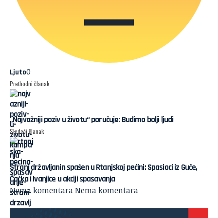
0
Ljuto
Prethodni članak
„Najvažniji poziv u životu“ poručuje: Budimo bolji ljudi
Sledeći članak
Strani državljanin spašen u Rtanjskoj pećini: Spasioci iz Guče,
Čačka i Ivanjice u akciji spasavanja
Nema komentara
Nema komentara