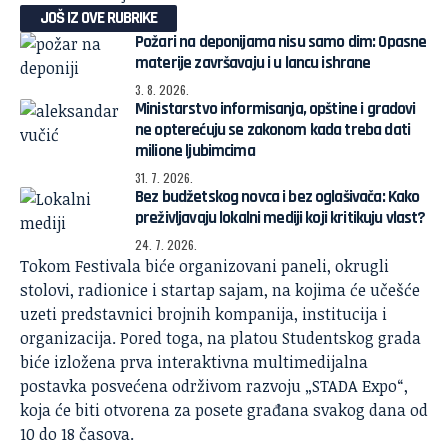
JOŠ IZ OVE RUBRIKE
Požari na deponijama nisu samo dim: Opasne
materije završavaju i u lancu ishrane
3. 8. 2026.
Ministarstvo informisanja, opštine i gradovi
ne opterećuju se zakonom kada treba dati
milione ljubimcima
31. 7. 2026.
Bez budžetskog novca i bez oglašivača: Kako
preživljavaju lokalni mediji koji kritikuju vlast?
24. 7. 2026.
Tokom Festivala biće organizovani paneli, okrugli
stolovi, radionice i startap sajam, na kojima će učešće
uzeti predstavnici brojnih kompanija, institucija i
organizacija. Pored toga, na platou Studentskog grada
biće izložena prva interaktivna multimedijalna
postavka posvećena održivom razvoju „
STADA Expo
“,
koja će biti otvorena za posete građana svakog dana od
10 do 18 časova.