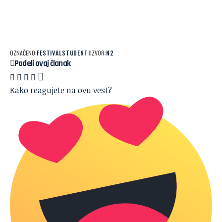
OZNAČENO:
FESTIVAL
STUDENTI
IZVOR:
N2
Podeli ovaj članak
Kako reagujete na ovu vest?