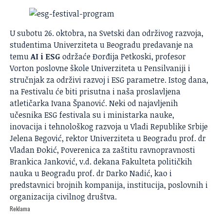
U subotu 26. oktobra, na Svetski dan održivog razvoja,
studentima Univerziteta u Beogradu predavanje na
temu
AI i ESG
održaće Đorđija Petkoski, profesor
Vorton poslovne škole Univerziteta u Pensilvaniji i
stručnjak za održivi razvoj i ESG parametre. Istog dana,
na Festivalu će biti prisutna i naša proslavljena
atletičarka Ivana Španović. Neki od najavljenih
učesnika ESG festivala su i ministarka nauke,
inovacija i tehnološkog razvoja u Vladi Republike Srbije
Jelena Begović, rektor Univerziteta u Beogradu prof. dr
Vladan Đokić, Poverenica za zaštitu ravnopravnosti
Brankica Janković, v.d. dekana Fakulteta političkih
nauka u Beogradu prof. dr Darko Nadić, kao i
predstavnici brojnih kompanija, institucija, poslovnih i
organizacija civilnog društva.
Reklama