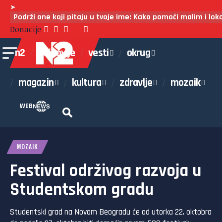
➤
Podrži one koji pitaju u tvoje ime: Kako pomoći malim i lo
Donacije
n2
najnovije
vesti
okrug
magazin
kultura
zdravlje
mozaik
WEB
MOZAIK
Festival održivog razvoja u
Studentskom gradu
Studentski grad na Novom Beogradu će od utorka 22. oktobra