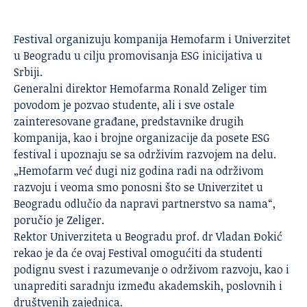
Festival
organizuju kompanija Hemofarm i Univerzitet
u Beogradu u cilju promovisanja ESG inicijativa u
Srbiji.
Generalni direktor Hemofarma Ronald Zeliger tim
povodom je pozvao studente, ali i sve ostale
zainteresovane građane, predstavnike drugih
kompanija, kao i brojne organizacije da posete ESG
festival i upoznaju se sa održivim razvojem na delu.
„Hemofarm već dugi niz godina radi na održivom
razvoju i veoma smo ponosni što se Univerzitet u
Beogradu odlučio da napravi partnerstvo sa nama“,
poručio je Zeliger.
Rektor Univerziteta u Beogradu prof. dr Vladan Đokić
rekao je da će ovaj Festival omogućiti da studenti
podignu svest i razumevanje o održivom razvoju, kao i
unaprediti saradnju između akademskih, poslovnih i
društvenih zajednica.