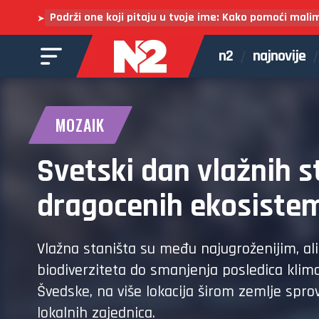
Podrži one koji pitaju u tvoje ime: Kako pomoći mali
➤
n2
najnovije
MOZAIK
Svetski dan vlažnih s
dragocenih ekosistem
Vlažna staništa su među najugroženijim, ali 
biodiverziteta do smanjenja posledica klima
Švedske, na više lokacija širom zemlje spr
lokalnih zajednica.