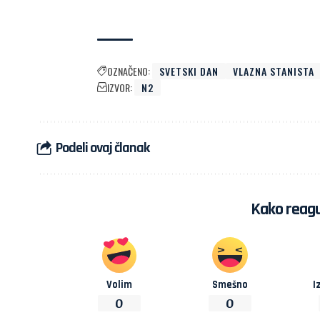
OZNAČENO:
SVETSKI DAN
VLAZNA STANISTA
IZVOR:
N2
Podeli ovaj članak
Kako reagu
Volim
Smešno
I
0
0