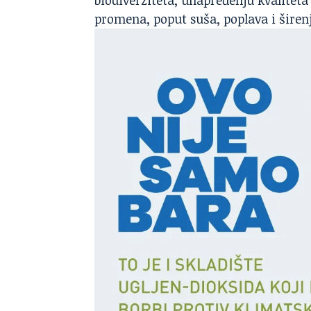
biodiverziteta, unapređenju kvaliteta
promena, poput suša, poplava i širenj