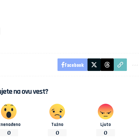
Facebook
jete na ovu vest?
znenađeno
Tužno
Ljuto
0
0
0