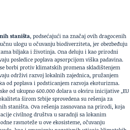
nih staništa
, podsećajući na značaj ovih dragocenih
jučnu ulogu u očuvanju biodiverziteta, jer obezbeđuju
ma biljaka i životinja. Ona deluju i kao prirodni
žavaju posledice poplava apsorpcijom viška padavina.
se borbi protiv klimatskih promena skladištenjem
vaju održivi razvoj lokalnih zajednica, pružanjem
ika od
poplava
i podsticanjem razvoja ekoturizma.
dske od ukupno 600.000 dolara u okviru inicijative „EU
okaliteta širom Srbije sprovedena su rešenja za
žnih staništa. Ova rešenja zasnovana na prirodi, koja
acije civilnog društva u saradnji sa lokanim
rodne ravnoteže u ove ekosisteme, očuvanju