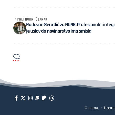
PRETHODNI ČLANAK
Radovan Seratlić za NUNS: Profesionalni integr
je uslov da novinarstvo ima smisla
O nama
·
Impr