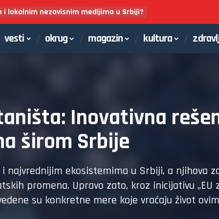
m i lokalnim nezavisnim medijima u Srbiji?
vesti
okrug
magazin
kultura
zdravl
taništa: Inovativna reše
a širom Srbije
i najvrednijim ekosistemima u Srbiji, a njihova za
tskih promena. Upravo zato, kroz inicijativu „EU 
ovedene su konkretne mere koje vraćaju život ovim