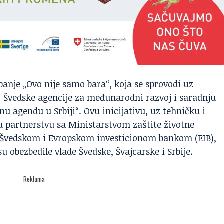
panje „Ovo nije samo bara“, koja se sprovodi uz
 Švedske agencije za međunarodni razvoj i saradnju
enu agendu u Srbiji“. Ovu inicijativu, uz tehničku i
 u partnerstvu sa Ministarstvom zaštite životne
a Švedskom i Evropskom investicionom bankom (EIB),
u obezbedile vlade Švedske, Švajcarske i Srbije.
Reklama