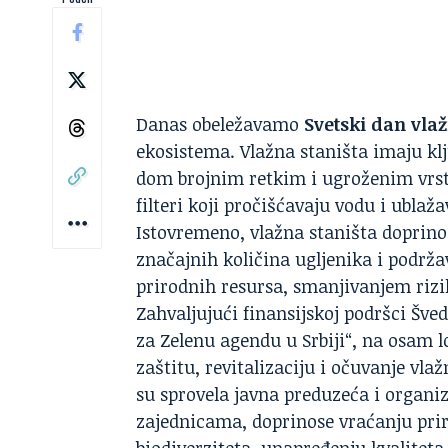
Danas obeležavamo
Svetski dan vlaž
ekosistema. Vlažna staništa imaju kl
dom brojnim retkim i ugroženim vrsta
filteri koji pročišćavaju vodu i ubla
Istovremeno, vlažna staništa doprino
značajnih količina ugljenika i podrža
prirodnih resursa, smanjivanjem riz
Zahvaljujući finansijskoj podršci Šve
za Zelenu agendu u Srbiji“, na osam l
zaštitu, revitalizaciju i očuvanje vla
su sprovela javna preduzeća i organiz
zajednicama, doprinose vraćanju pri