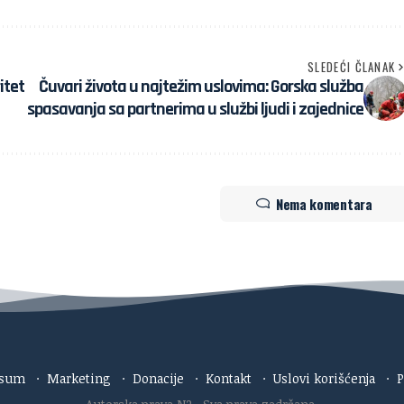
SLEDEĆI ČLANAK
itet
Čuvari života u najtežim uslovima: Gorska služba
spasavanja sa partnerima u službi ljudi i zajednice
Nema komentara
esum
·
Marketing
·
Donacije
·
Kontakt
·
Uslovi korišćenja
·
P