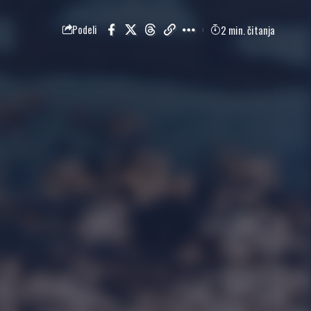
2 min. čitanja
Podeli