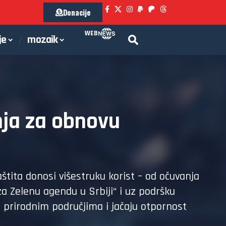
Donacije
WEB
je
mozaik
nja za obnovu
štita donosi višestruku korist – od očuvanja
za Zelenu agendu u Srbiji“ i uz podršku
 prirodnim područjima i jačaju otpornost