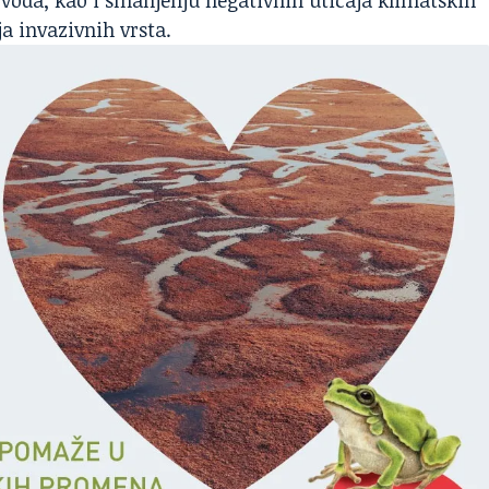
 voda, kao i smanjenju negativnih uticaja klimatskih
a invazivnih vrsta.