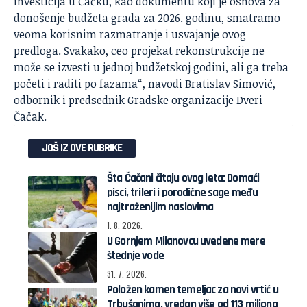
investicija u Čačku, kao dokumentu koji je osnova za
donošenje budžeta grada za 2026. godinu, smatramo
veoma korisnim razmatranje i usvajanje ovog
predloga. Svakako, ceo projekat rekonstrukcije ne
može se izvesti u jednoj budžetskoj godini, ali ga treba
početi i raditi po fazama“, navodi
Bratislav Simović
,
odbornik i predsednik Gradske organizacije Dveri
Čačak.
JOŠ IZ OVE RUBRIKE
Šta Čačani čitaju ovog leta: Domaći
pisci, trileri i porodične sage među
najtraženijim naslovima
1. 8. 2026.
U Gornjem Milanovcu uvedene mere
štednje vode
31. 7. 2026.
Položen kamen temeljac za novi vrtić u
Trbušanima, vredan više od 113 miliona