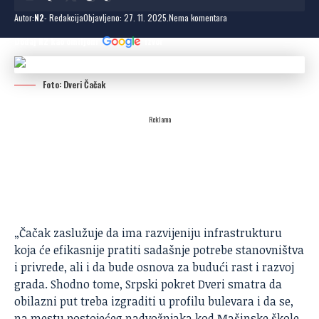
Autor:
N2
- Redakcija
Objavljeno: 27. 11. 2025.
Nema komentara
Dodaj N2 kao omiljeni
izvor
Foto: Dveri Čačak
Reklama
„Čačak zaslužuje da ima razvijeniju infrastrukturu
koja će efikasnije pratiti sadašnje potrebe stanovništva
i privrede, ali i da bude osnova za budući rast i razvoj
grada. Shodno tome, Srpski pokret Dveri smatra da
obilazni put treba izgraditi u profilu bulevara i da se,
na mestu postojećeg nadvožnjaka kod Mašinske škole,