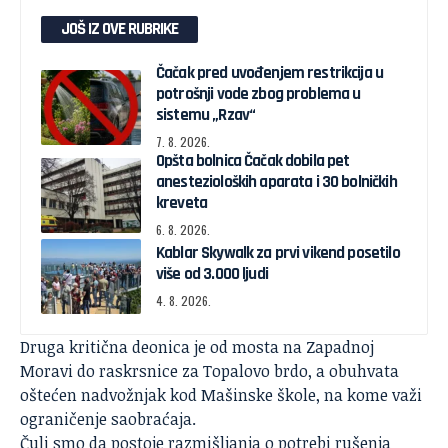
JOŠ IZ OVE RUBRIKE
Čačak pred uvođenjem restrikcija u
potrošnji vode zbog problema u
sistemu „Rzav“
7. 8. 2026.
Opšta bolnica Čačak dobila pet
anestezioloških aparata i 30 bolničkih
kreveta
6. 8. 2026.
Kablar Skywalk za prvi vikend posetilo
više od 3.000 ljudi
4. 8. 2026.
Druga kritična deonica je od mosta na Zapadnoj
Moravi do raskrsnice za Topalovo brdo, a obuhvata
oštećen nadvožnjak kod Mašinske škole, na kome važi
ograničenje saobraćaja.
Čuli smo da postoje razmišljanja o potrebi rušenja