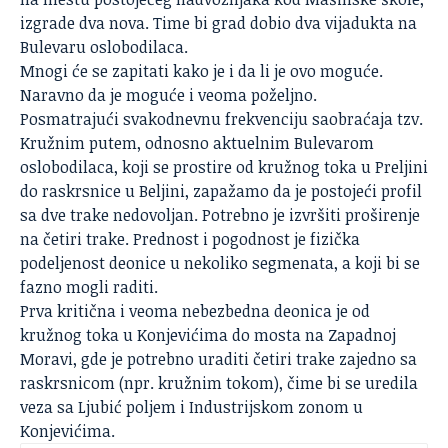
izgrade dva nova. Time bi grad dobio dva vijadukta na
Bulevaru oslobodilaca.
Mnogi će se zapitati kako je i da li je ovo moguće.
Naravno da je moguće i veoma poželjno.
Posmatrajući svakodnevnu frekvenciju saobraćaja tzv.
Kružnim putem, odnosno aktuelnim Bulevarom
oslobodilaca, koji se prostire od kružnog toka u Preljini
do raskrsnice u Beljini, zapažamo da je postojeći profil
sa dve trake nedovoljan. Potrebno je izvršiti proširenje
na četiri trake. Prednost i pogodnost je fizička
podeljenost deonice u nekoliko segmenata, a koji bi se
fazno mogli raditi.
Prva kritična i veoma nebezbedna deonica je od
kružnog toka u Konjevićima do mosta na Zapadnoj
Moravi, gde je potrebno uraditi četiri trake zajedno sa
raskrsnicom (npr. kružnim tokom), čime bi se uredila
veza sa Ljubić poljem i Industrijskom zonom u
Konjevićima.