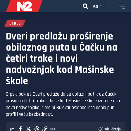
Aa
OKRUG
Dveri predlažu proširenje
obilaznog puta u Čačku na
četiri trake i novi
nadvožnjak kod Mašinske
škole
Srpski pokret Dveri predlaže da se obilazni put kroz Čačak
proširi na četiri trake i da se kod Mašinske škole izgrade dva
nova nadvožnjaka, čime bi Bulevar oslobodilaca dobio pun
profil i veću bezbednost.
3 min. čitanja