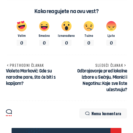
Kako reagujete na ovu vest?
Volim
Smešno
Iznenađeno
Tužno
Ljuto
0
0
0
0
0
PRETHODNI ČLANAK
SLEDEĆI ČLANAK
Violeta Marković: Gde su
Odbrojavanje pred lokalne
narodne pare, šta će biti s
izbore u Sečnju, Mionici i
kapijom?
Negotinu: Koje sve liste
učestvuju?
Nema komentara