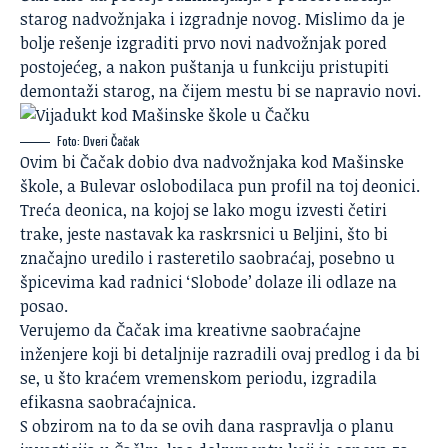
starog nadvožnjaka i izgradnje novog. Mislimo da je
bolje rešenje izgraditi prvo novi nadvožnjak pored
postojećeg, a nakon puštanja u funkciju pristupiti
demontaži starog, na čijem mestu bi se napravio novi.
Foto: Dveri Čačak
Ovim bi Čačak dobio dva nadvožnjaka kod Mašinske
škole, a Bulevar oslobodilaca pun profil na toj deonici.
Treća deonica, na kojoj se lako mogu izvesti četiri
trake, jeste nastavak ka raskrsnici u Beljini, što bi
značajno uredilo i rasteretilo saobraćaj, posebno u
špicevima kad radnici ‘Slobode’ dolaze ili odlaze na
posao.
Verujemo da Čačak ima kreativne saobraćajne
inženjere koji bi detaljnije razradili ovaj predlog i da bi
se, u što kraćem vremenskom periodu, izgradila
efikasna saobraćajnica.
S obzirom na to da se ovih dana raspravlja o planu