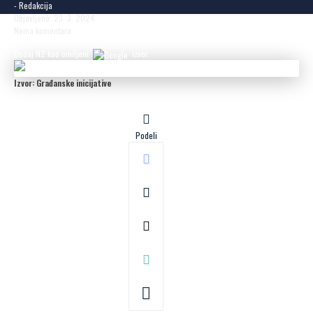
- Redakcija
Objavljeno: 23. 3. 2024.
Nema komentara
Dodaj N2 kao omiljeni
izvor
Izvor: Građanske inicijative
Podeli