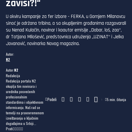
zavisi?!“
U okviru kampanje za fer izbore - FERKA, u Gornjem Milanovcu
sinoć je održana tribina, a sa okupljenim građanima razgovarali
su Nenad Kulačin, novinar i koautor emisije „Dobar, loš, zao“,
dr Tatjana Milošević, predstavnica udruženja „UZINAT“ i Jelka
Jovanović, novinarka Novog magazina.
Autor:
N2
Autor:
N2
Redakcija
Redakcija portala N2
okuplja tim novinara i
urednika posvećenih
profesionalnim
Podeli
5 min. čitanja
standardima i objektivnom
informisanju. Naš rad se
temelji na pravovremenom
izveštavanju o ključnim
događajima u Srbiji...
Prati