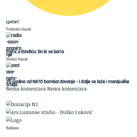
0
Ljuto
Prethodni članak
Pajtić o Đinđiću: On bi se borio
Sledeći članak
25 godina od NATO bombardovanja – i dalje se laže i manipuliše
Nema komentara
Nema komentara
Reklama