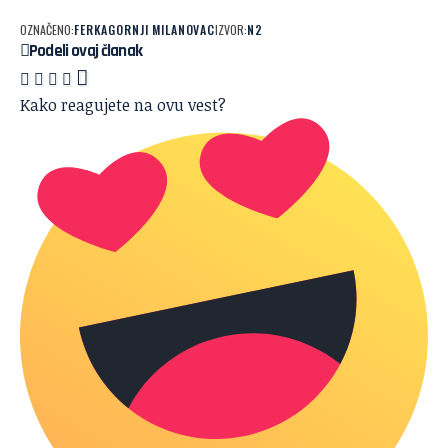
OZNAČENO:
FERKA
GORNJI MILANOVAC
IZVOR:
N2
Podeli ovaj članak
Kako reagujete na ovu vest?