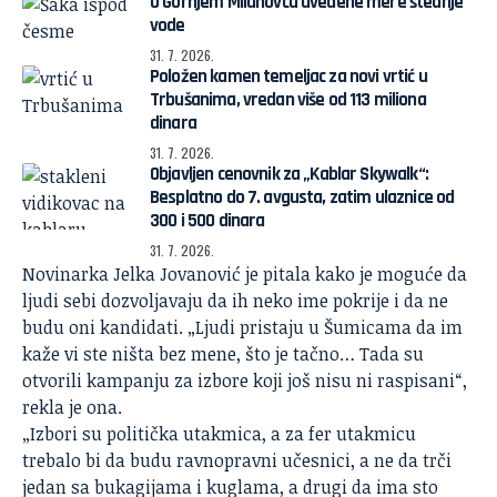
U Gornjem Milanovcu uvedene mere štednje
vode
31. 7. 2026.
Položen kamen temeljac za novi vrtić u
Trbušanima, vredan više od 113 miliona
dinara
31. 7. 2026.
Objavljen cenovnik za „Kablar Skywalk“:
Besplatno do 7. avgusta, zatim ulaznice od
300 i 500 dinara
31. 7. 2026.
Novinarka Jelka Jovanović je pitala kako je moguće da
ljudi sebi dozvoljavaju da ih neko ime pokrije i da ne
budu oni kandidati. „Ljudi pristaju u Šumicama da im
kaže vi ste ništa bez mene, što je tačno… Tada su
otvorili kampanju za izbore koji još nisu ni raspisani“,
rekla je ona.
„Izbori su politička utakmica, a za fer utakmicu
trebalo bi da budu ravnopravni učesnici, a ne da trči
jedan sa bukagijama i kuglama, a drugi da ima sto