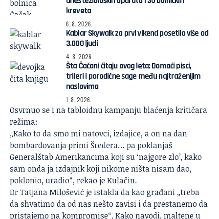
anestezioloških aparata i 30 bolničkih
kreveta
6. 8. 2026.
Kablar Skywalk za prvi vikend posetilo više od
3.000 ljudi
4. 8. 2026.
Šta Čačani čitaju ovog leta: Domaći pisci,
trileri i porodične sage među najtraženijim
naslovima
1. 8. 2026.
Osvrnuo se i na tabloidnu kampanju blaćenja kritičara
režima:
„Kako to da smo mi natovci, izdajice, a on na dan
bombardovanja primi Šredera… pa poklanjaš
Generalštab Amerikancima koji su ‘najgore zlo’, kako
sam onda ja izdajnik koji nikome ništa nisam dao,
poklonio, uradio“, rekao je Kulačin.
Dr Tatjana Milošević je istakla da kao građani „treba
da shvatimo da od nas nešto zavisi i da prestanemo da
pristajemo na kompromise“. Kako navodi, maltene u