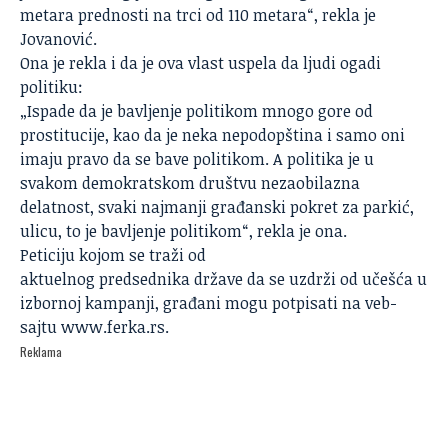
metara prednosti na trci od 110 metara“, rekla je
Jovanović.
Ona je rekla i da je ova vlast uspela da ljudi ogadi
politiku:
„Ispade da je bavljenje politikom mnogo gore od
prostitucije, kao da je neka nepodopština i samo oni
imaju pravo da se bave politikom. A politika je u
svakom demokratskom društvu nezaobilazna
delatnost, svaki najmanji građanski pokret za parkić,
ulicu, to je bavljenje politikom“, rekla je ona.
Peticiju kojom se traži od
aktuelnog predsednika države da se uzdrži od učešća u
izbornoj kampanji, građani mogu potpisati na veb-
sajtu
www.ferka.rs
.
Reklama