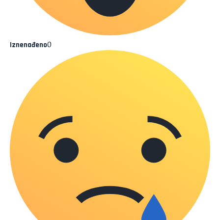
0
Iznenađeno