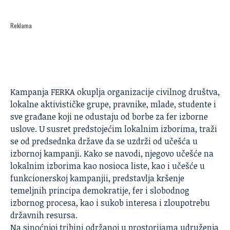
Reklama
Kampanja
FERKA
okuplja organizacije civilnog društva,
lokalne aktivističke grupe, pravnike, mlade, studente i
sve građane koji ne odustaju od borbe za fer izborne
uslove. U susret predstojećim lokalnim izborima, traži
se od predsednka države da se uzdrži od učešća u
izbornoj kampanji. Kako se navodi, njegovo učešće na
lokalnim izborima kao nosioca liste, kao i učešće u
funkcionerskoj kampanjii, predstavlja kršenje
temeljnih principa demokratije, fer i slobodnog
izbornog procesa, kao i sukob interesa i zloupotrebu
državnih resursa.
Na sinoćnjoj tribini održanoj u prostorijama udruženja