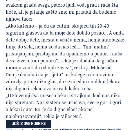
svakom gradu svega petoro ljudi vodi grad i rade šta
hoće, ali je pitanje zašto smo mi pristali da budemo
njihovi taoci.
„Ako kažemo – ja ću da ćutim, skupiću tih 20-40
sigurnih glasova da bi moje dete dobilo posao… A onda
dete dobije dete, mesta u vrtiću nema, nema autobuske
linije do sela, nema ko da nas leči… Tim ‘malim’
pristajanjem, pristajemo da upadnemo u ponor, i naša
deca žive u tom ponoru“, rekla je i dodala da građani
moraju znati da od njih zavisi“, rekla je Milošević.
Ona je dodala i da je „ljuta“ na kolege u domovima
zdravlja jer ne dižu glas, da se nijedan sindikat lekara
nije digao i rekao ovo ne radi kako treba.
„U Sloveniji dva meseca lekari štrajkuju, kod nas niko
nije spreman. Naš sistem se urušava, sve je gori i gori,
a lekari ćute. Ko će da digne vlast ako ne
najobrazovaniji“, rekla je Milošević.
JOŠ IZ OVE RUBRIKE