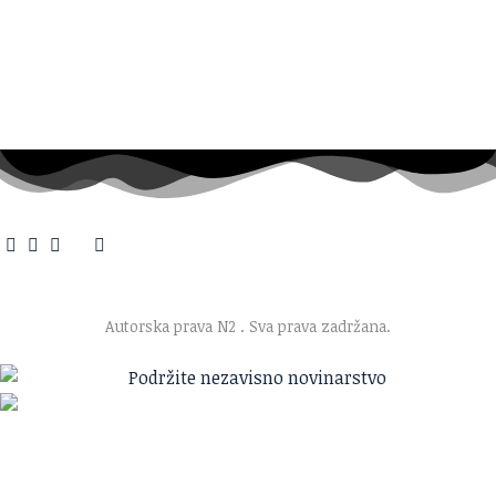
O nama
·
Impresum
·
Marketing
·
Donacije
·
Kontakt
·
Uslovi korišćenja
·
Politika privatnosti
Autorska prava N2
. Sva prava zadržana.
Ako verujete u ono što radimo