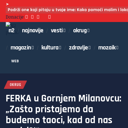
➤
Podrži one koji pitaju u tvoje ime: Kako pomoći malim i lo
Donacije
n2
najnovije
vesti
okrug
magazin
kultura
zdravlje
mozaik
WEB
OKRUG
FERKA u Gornjem Milanovcu:
„Zašto pristajemo da
budemo taoci, kad od nas