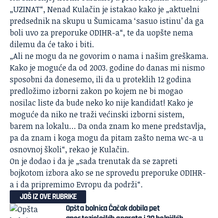
„UZINAT“, Nenad Kulačin je istakao kako je „aktuelni
predsednik na skupu u Šumicama ‘sasuo istinu’ da ga
boli uvo za preporuke ODIHR-a“, te da uopšte nema
dilemu da će tako i biti.
„Ali ne mogu da ne govorim o nama i našim greškama.
Kako je moguće da od 2003. godine do danas mi nismo
sposobni da donesemo, ili da u proteklih 12 godina
predložimo izborni zakon po kojem ne bi mogao
nosilac liste da bude neko ko nije kandidat! Kako je
moguće da niko ne traži većinski izborni sistem,
barem na lokalu… Da onda znam ko mene predstavlja,
pa da znam i koga mogu da pitam zašto nema wc-a u
osnovnoj školi“, rekao je Kulačin.
On je dodao i da je „sada trenutak da se zapreti
bojkotom izbora ako se ne sprovedu preporuke ODIHR-
a i da pripremimo Evropu da podrži“.
JOŠ IZ OVE RUBRIKE
Opšta bolnica Čačak dobila pet