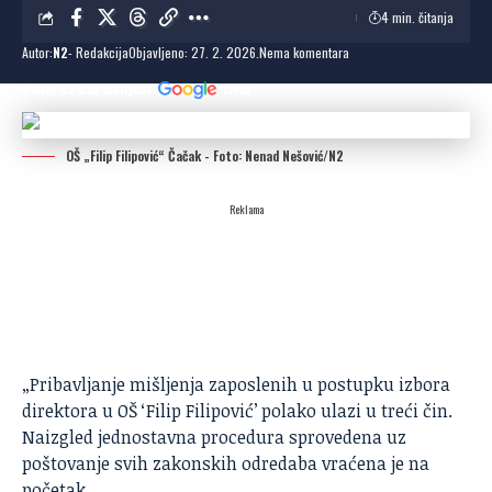
4 min. čitanja
Autor:
N2
- Redakcija
Objavljeno: 27. 2. 2026.
Nema komentara
Dodaj N2 kao omiljeni
izvor
OŠ „Filip Filipović“ Čačak - Foto: Nenad Nešović/N2
Reklama
„Pribavljanje mišljenja zaposlenih u postupku izbora
direktora u OŠ ‘Filip Filipović’ polako ulazi u treći čin.
Naizgled jednostavna procedura sprovedena uz
poštovanje svih zakonskih odredaba vraćena je na
početak.