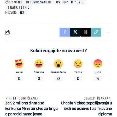
OZNAČENO:
CEDOMIR SANDIC
OS FILIP FILIPOVIC
TIJANA PETRIC
IZVOR:
N2
Kako reagujete na ovu vest?
Volim
Smešno
Iznenađeno
Tužno
Ljuto
0
0
0
0
4
PRETHODNI ČLANAK
SLEDEĆI ČLANAK
Za 92 miliona dinara sa
Uhapšeni zbog zapošljavanja u
konkursa Ministarstva za brigu
školi na osnovu falsifikovane
o porodici nema javno
diplome