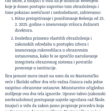
rad škole, a imajući u vidu da je ministar Rešenjem
koje je doneo postupio suprotno tom obrazloženju i
time pokazao neetičnost i nedoslednost, zahtevamo:
Hitno preispitivanje i poništavanje Rešenja od 25.
2. 2025. godine o imenovanju vršioca dužnosti
direktora.
Doslednu primenu vlastitih obrazloženja i
zakonskih odredaba u postupku izbora i
imenovanja rukovodilaca u obrazovnim
ustanovama, kako bi se sprečilo narušavanje
integriteta obrazovnog sistema i povratilo
poverenje u isntitucije.
Šira javnost mora imati na umu da su Nastavničko
veće i Školski odbor dva vrlo važna činioca rada jedne
vaspitno-obrazovne ustanove. Ministarstvo očigledno
mišljenje ova dva tela ignoriše. Upravo takvo (zakonski
neobrazloženo) postupanje najviše ugrožava rad Škole.
Imajući u vidu da zakon jasno propisuje procedru koja