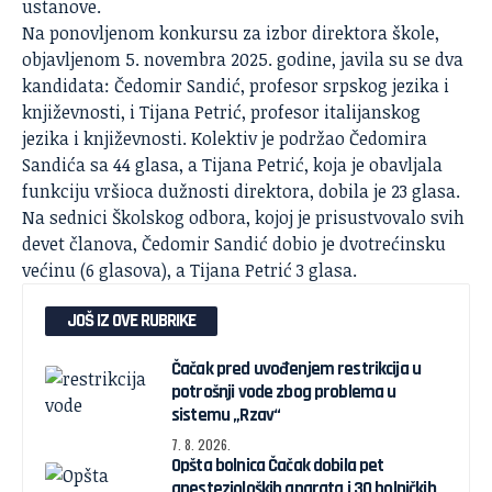
ustanove.
Na ponovljenom konkursu za izbor direktora škole,
objavljenom 5. novembra 2025. godine, javila su se dva
kandidata:
Čedomir Sandić
, profesor srpskog jezika i
književnosti, i Tijana Petrić, profesor italijanskog
jezika i književnosti. Kolektiv je podržao Čedomira
Sandića sa 44 glasa, a Tijana Petrić, koja je obavljala
funkciju vršioca dužnosti direktora, dobila je 23 glasa.
Na sednici Školskog odbora, kojoj je prisustvovalo svih
devet članova, Čedomir Sandić dobio je dvotrećinsku
većinu (6 glasova), a Tijana Petrić 3 glasa.
JOŠ IZ OVE RUBRIKE
Čačak pred uvođenjem restrikcija u
potrošnji vode zbog problema u
sistemu „Rzav“
7. 8. 2026.
Opšta bolnica Čačak dobila pet
anestezioloških aparata i 30 bolničkih