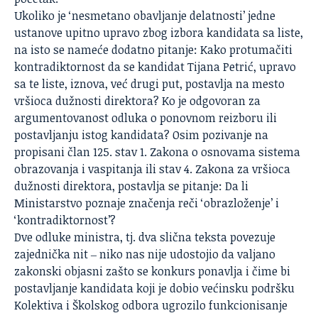
Ukoliko je ‘nesmetano obavljanje delatnosti’ jedne
ustanove upitno upravo zbog izbora kandidata sa liste,
na isto se nameće dodatno pitanje: Kako protumačiti
kontradiktornost da se kandidat Tijana Petrić, upravo
sa te liste, iznova, već drugi put, postavlja na mesto
vršioca dužnosti direktora? Ko je odgovoran za
argumentovanost odluka o ponovnom reizboru ili
postavljanju istog kandidata? Osim pozivanje na
propisani član 125. stav 1. Zakona o osnovama sistema
obrazovanja i vaspitanja ili stav 4. Zakona za vršioca
dužnosti direktora, postavlja se pitanje: Da li
Ministarstvo poznaje značenja reči ‘obrazloženje’ i
‘kontradiktornost’?
Dve odluke ministra, tj. dva slična teksta povezuje
zajednička nit ‒ niko nas nije udostojio da valjano
zakonski objasni zašto se konkurs ponavlja i čime bi
postavljanje kandidata koji je dobio većinsku podršku
Kolektiva i Školskog odbora ugrozilo funkcionisanje