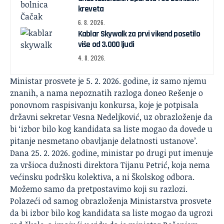
kreveta
6. 8. 2026.
Kablar Skywalk za prvi vikend posetilo
više od 3.000 ljudi
4. 8. 2026.
Ministar prosvete je 5. 2. 2026. godine, iz samo njemu
znanih, a nama nepoznatih razloga doneo Rešenje o
ponovnom raspisivanju konkursa, koje je potpisala
državni sekretar Vesna Nedeljković, uz obrazloženje da
bi ‘izbor bilo kog kandidata sa liste mogao da dovede u
pitanje nesmetano obavljanje delatnosti ustanove’.
Dana 25. 2. 2026. godine, ministar po drugi put imenuje
za vršioca dužnosti direktora Tijanu Petrić, koja nema
većinsku podršku kolektiva, a ni Školskog odbora.
Možemo samo da pretpostavimo koji su razlozi.
Polazeći od samog obrazloženja Ministarstva prosvete
da bi izbor bilo kog kandidata sa liste mogao da ugrozi