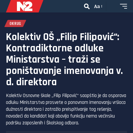
Aa
OKRUG
Kolektiv OŠ „Filip Filipović“:
Kontradiktorne odluke
Ministarstva – traži se
poništavanje imenovanja v.
d. direktora
Kolektiv Osnovne škole „Filip Filipović“ saopštio je da osporava
odluku Ministarstva prosvete o ponovnom imenovanju vršioca
dužnosti direktora i zatražio preispitivanje tog rešenja,
navodeći da kandidat koji obavlja funkciju nema većinsku
podršku zaposlenih i Školskog odbora.