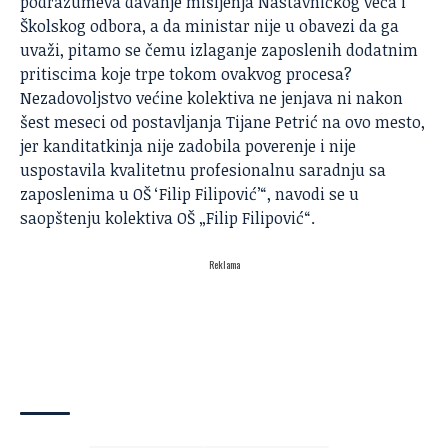
podrazumeva davanje mišljenja Nastavničkog veća i
Školskog odbora, a da ministar nije u obavezi da ga
uvaži, pitamo se čemu izlaganje zaposlenih dodatnim
pritiscima koje trpe tokom ovakvog procesa?
Nezadovoljstvo većine kolektiva ne jenjava ni nakon
šest meseci od postavljanja Tijane Petrić na ovo mesto,
jer kanditatkinja nije zadobila poverenje i nije
uspostavila kvalitetnu profesionalnu saradnju sa
zaposlenima u OŠ ‘Filip Filipović’“, navodi se u
saopštenju kolektiva OŠ „Filip Filipović“.
Reklama