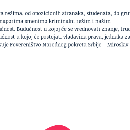
ka režima, od opozicionih stranaka, studenata, do gru
m naporima smenimo kriminalni režim i našim
nost. Budućnost u kojoj će se vrednovati znanje, trud
ućnost u kojoj će postojati vladavina prava, jednaka z
isuje Povereništvo Narodnog pokreta Srbije – Miroslav