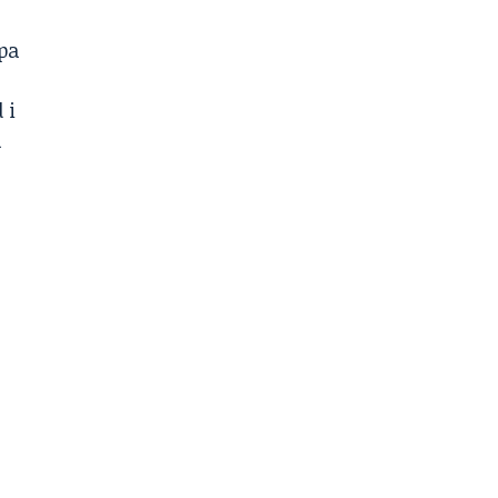
pa
 i
a