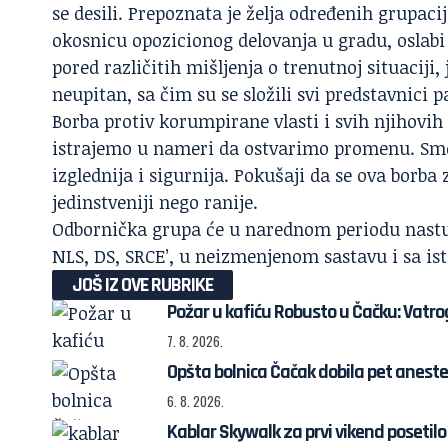
se desili. Prepoznata je želja određenih grupaci
okosnicu opozicionog delovanja u gradu, oslabi i
pored različitih mišljenja o trenutnoj situaciji,
neupitan, sa čim su se složili svi predstavnici
Borba protiv korumpirane vlasti i svih njihovih 
istrajemo u nameri da ostvarimo promenu. Sm
izglednija i sigurnija. Pokušaji da se ova borba z
jedinstveniji nego ranije.
Odbornička grupa će u narednom periodu nastu
NLS, DS, SRCE’, u neizmenjenom sastavu i sa i
JOŠ IZ OVE RUBRIKE
Požar u kafiću Robusto u Čačku: Vatrog
7. 8. 2026.
Opšta bolnica Čačak dobila pet anestez
6. 8. 2026.
Kablar Skywalk za prvi vikend posetilo 