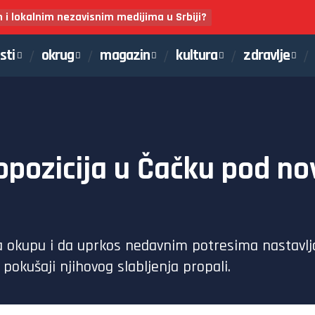
m i lokalnim nezavisnim medijima u Srbiji?
sti
okrug
magazin
kultura
zdravlje
opozicija u Čačku pod n
na okupu i da uprkos nedavnim potresima nastavlj
pokušaji njihovog slabljenja propali.