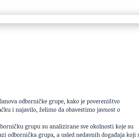
anova odborničke grupe, kako je povereništvo
čku i najavilo, želimo da obavestimo javnost o
borničku grupu su analizirane sve okolnosti koje su
azi odbornička grupa, a usled nedavnih događaja koji 