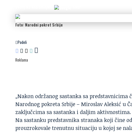
Dodaj N2 kao omiljeni
izvor
Foto: Narodni pokret Srbije
Podeli
Reklama
„Nakon održanog sastanka sa predstavnicima čl
Narodnog pokreta Srbije – Miroslav Aleksić u Ča
zaključcima sa sastanka i daljim aktivnostima.
Na sastanku predstavnika stranaka koji čine od
prouzrokovale trenutnu situaciju u kojoj se nal