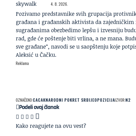
4. 8. 2026.
Pozivamo predstavnike svih grupacija protivni
građana i građanskih aktivista da zajednički
sugrađanima obezbedimo lepšu i izvesniju buduć
rad, gde će poštenje biti vrlina, a ne mana. Bud
sve građane“, navodi se u saopštenju koje potp
Aleksić u Čačku.
Reklama
CACAK
NARODNI POKRET SRBIJE
OPOZICIJA
N2
OZNAČENO:
IZVOR:
Podeli ovaj članak
Kako reagujete na ovu vest?