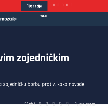
Donacije
WEB
mozaik
ovim zajedničkim
a zajedničku borbu protiv, kako navode,
2 min. čitanja
Podeli