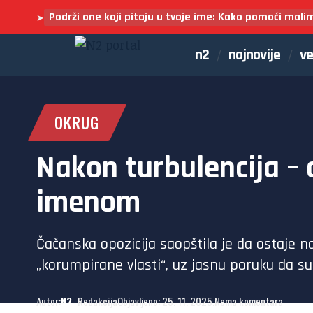
Podrži one koji pitaju u tvoje ime: Kako pomoći mali
➤
n2
najnovije
ve
OKRUG
Nakon turbulencija – 
imenom
Čačanska opozicija saopštila je da ostaje 
„korumpirane vlasti“, uz jasnu poruku da su 
Autor:
N2
- Redakcija
Objavljeno: 25. 11. 2025.
Nema komentara