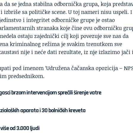
ja da se jedna stabilna odbornička grupa, koja predstav
 izbriše sa političke scene. U toj nameri nisu uspeli. I
 jedinstvo i integritet odborničke grupe je ostao
 parlamentarnih stranaka koje čine ovu odborničku gru
nedela ostaju zajednički cilj koji povezuje sve nas da
ena kriminalnog režima je svakim trenutkom sve
austavi nije i neće dati rezultate, iz nje izlazimo jači 
pati pod imenom ‘Udružena čačanska opozicija – NPS
stim predsednikom.
asci brzom intervencijom sprečili širenje vatre
ioloških aparata i 30 bolničkih kreveta
više od 3.000 ljudi