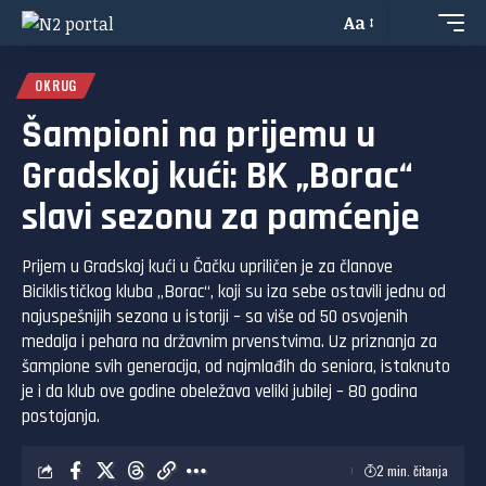
Aa
OKRUG
Šampioni na prijemu u
Gradskoj kući: BK „Borac“
slavi sezonu za pamćenje
Prijem u Gradskoj kući u Čačku upriličen je za članove
Biciklističkog kluba „Borac“, koji su iza sebe ostavili jednu od
najuspešnijih sezona u istoriji – sa više od 50 osvojenih
medalja i pehara na državnim prvenstvima. Uz priznanja za
šampione svih generacija, od najmlađih do seniora, istaknuto
je i da klub ove godine obeležava veliki jubilej – 80 godina
postojanja.
2 min. čitanja