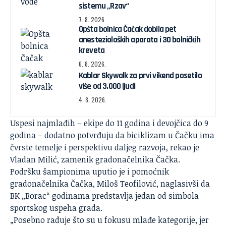
sistemu „Rzav“
7. 8. 2026.
Opšta bolnica Čačak dobila pet
anestezioloških aparata i 30 bolničkih
kreveta
6. 8. 2026.
Kablar Skywalk za prvi vikend posetilo
više od 3.000 ljudi
4. 8. 2026.
Uspesi najmlađih – ekipe do 11 godina i devojčica do 9
godina – dodatno potvrđuju da biciklizam u Čačku ima
čvrste temelje i perspektivu daljeg razvoja, rekao je
Vladan Milić
, zamenik gradonačelnika Čačka.
Podršku šampionima uputio je i pomoćnik
gradonačelnika Čačka, Miloš Teofilović, naglasivši da
BK „Borac“ godinama predstavlja jedan od simbola
sportskog uspeha grada.
„Posebno raduje što su u fokusu mlađe kategorije, jer