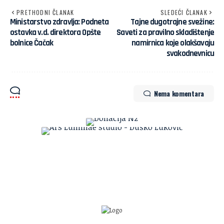
PRETHODNI ČLANAK
SLEDEĆI ČLANAK
Ministarstvo zdravlja: Podneta
Tajne dugotrajne svežine:
ostavka v.d. direktora Opšte
Saveti za pravilno skladištenje
bolnice Čačak
namirnica koje olakšavaju
svakodnevnicu
Nema komentara