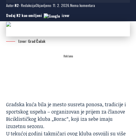
Autor:
N2
- Redakcija
Objavljeno: 11. 2. 2026.
Nema komentara
Dodaj N2 kao omiljeni
izvor
Izvor: Grad Čačak
Reklama
Gradska kuća bila je mesto susreta ponosa, tradicije i
sportskog uspeha – organizovan je prijem za članove
Biciklističkog kluba „Borac“, koji iza sebe imaju
izuzetnu sezonu.
U tekućoj godini takmičari ovog kluba osvojili su više