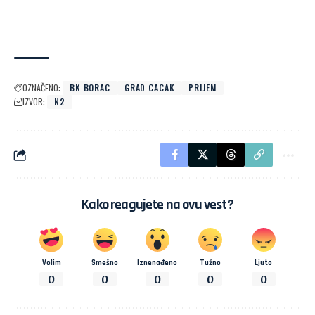
OZNAČENO:
BK BORAC
GRAD CACAK
PRIJEM
IZVOR:
N2
Kako reagujete na ovu vest?
Volim
Smešno
Iznenađeno
Tužno
Ljuto
0
0
0
0
0