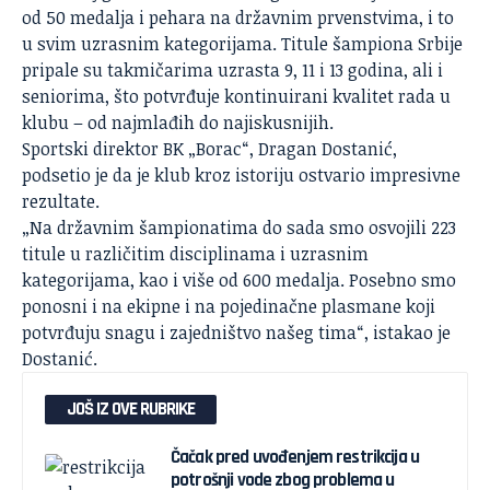
od 50 medalja i pehara na državnim prvenstvima, i to
u svim uzrasnim kategorijama. Titule šampiona Srbije
pripale su takmičarima uzrasta 9, 11 i 13 godina, ali i
seniorima, što potvrđuje kontinuirani kvalitet rada u
klubu – od najmlađih do najiskusnijih.
Sportski direktor BK „Borac“, Dragan Dostanić,
podsetio je da je klub kroz istoriju ostvario impresivne
rezultate.
„Na državnim šampionatima do sada smo osvojili 223
titule u različitim disciplinama i uzrasnim
kategorijama, kao i više od 600 medalja. Posebno smo
ponosni i na ekipne i na pojedinačne plasmane koji
potvrđuju snagu i zajedništvo našeg tima“, istakao je
Dostanić.
JOŠ IZ OVE RUBRIKE
Čačak pred uvođenjem restrikcija u
potrošnji vode zbog problema u