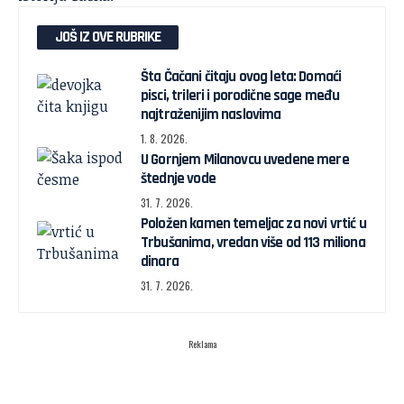
JOŠ IZ OVE RUBRIKE
Šta Čačani čitaju ovog leta: Domaći
pisci, trileri i porodične sage među
najtraženijim naslovima
1. 8. 2026.
U Gornjem Milanovcu uvedene mere
štednje vode
31. 7. 2026.
Položen kamen temeljac za novi vrtić u
Trbušanima, vredan više od 113 miliona
dinara
31. 7. 2026.
Reklama