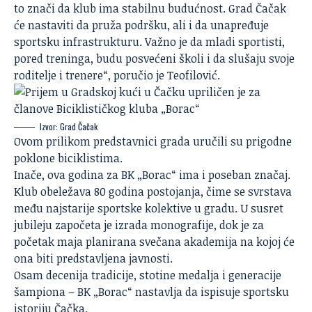
to znači da klub ima stabilnu budućnost. Grad Čačak
će nastaviti da pruža podršku, ali i da unapređuje
sportsku infrastrukturu. Važno je da mladi sportisti,
pored treninga, budu posvećeni školi i da slušaju svoje
roditelje i trenere“, poručio je Teofilović.
Izvor: Grad Čačak
Ovom prilikom predstavnici grada uručili su prigodne
poklone biciklistima.
Inače, ova godina za BK „Borac“ ima i poseban značaj.
Klub obeležava 80 godina postojanja, čime se svrstava
među najstarije sportske kolektive u gradu. U susret
jubileju započeta je izrada monografije, dok je za
početak maja planirana svečana akademija na kojoj će
ona biti predstavljena javnosti.
Osam decenija tradicije, stotine medalja i generacije
šampiona – BK „Borac“ nastavlja da ispisuje sportsku
istoriju Čačka.