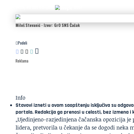
Dodaj N2 kao omiljeni
izvor
Miloš Stevanić - Izvor: GrO SNS Čačak
Podeli
Reklama
Info
Stavovi izneti u ovom saopštenju isključiva su odgovo
portala. Redakcija ga prenosi u celosti, bez izmena i
„Ujedinjeno-razjedinjena čačanska opozicija je 
lidera, pretvorila u čekanje da se dogodi neka mu