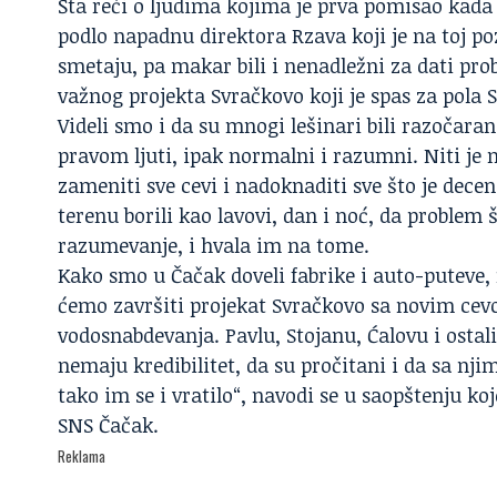
Šta reći o ljudima kojima je prva pomisao kada
podlo napadnu direktora Rzava koji je na toj po
smetaju, pa makar bili i nenadležni za dati pro
važnog projekta Svračkovo koji je spas za pola S
Videli smo i da su mnogi lešinari bili razočaran
pravom ljuti, ipak normalni i razumni. Niti je 
zameniti sve cevi i nadoknaditi sve što je dece
terenu borili kao lavovi, dan i noć, da problem što
razumevanje, i hvala im na tome.
Kako smo u Čačak doveli fabrike i auto-puteve, 
ćemo završiti projekat Svračkovo sa novim cevo
vodosnabdevanja. Pavlu, Stojanu, Ćalovu i osta
nemaju kredibilitet, da su pročitani i da sa njim
tako im se i vratilo“, navodi se u saopštenju k
SNS Čačak.
Reklama