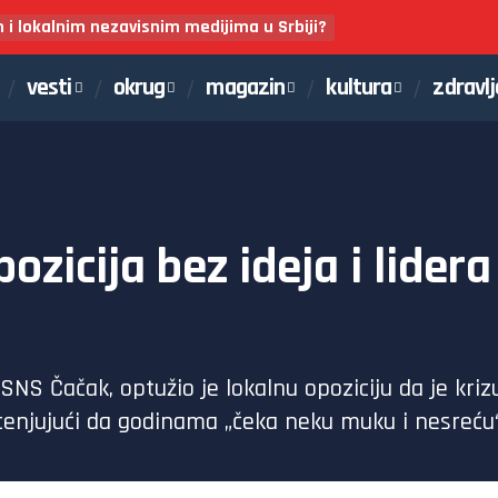
m i lokalnim nezavisnim medijima u Srbiji?
vesti
okrug
magazin
kultura
zdravlj
ozicija bez ideja i lide
SNS Čačak, optužio je lokalnu opoziciju da je kri
ocenjujući da godinama „čeka neku muku i nesreću“