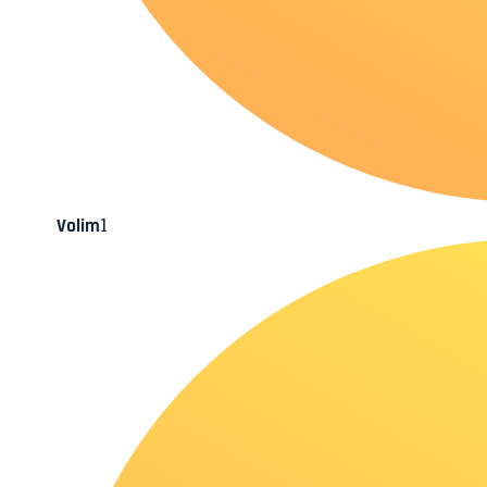
1
Volim