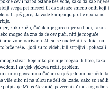
 pukne cev i narod ostane bez vode, kako da kao hijen
ziciji svega pet meseci ili da zatraže smenu onih koji
blem. Ili još gore, da vode kampanju protiv epohalno
rbije.
i jer, kako kažu,
Čačak
nije goreo i jer su ljudi, iako s
neko mogao da zna da će cev pući, niti je moguće
nijama zanemarivano. Ali su se nadležni i radnici na
 brže reše. Ljudi su to videli, bili strpljivi i pokazali
mnogo stvari koje niko pre nije mogao ili hteo, tako
vodom i za vjek vjekova rešiti problem
lim crnim gavranima Čačani su još jednom poručili da
a više niko ni na ulicu ne želi da izađe. Kako su radili
oje potpisuje Miloš Stevanić, poverenik Gradskog odbor