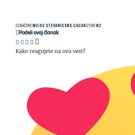
MILOS STEVANIC
SNS CACAK
N2
OZNAČENO:
IZVOR:
Podeli ovaj članak
Kako reagujete na ovu vest?