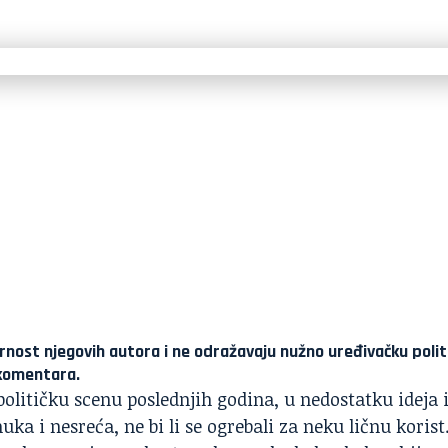
rnost njegovih autora i ne odražavaju nužno uređivačku polit
 komentara.
političku scenu poslednjih godina, u nedostatku ideja 
ka i nesreća, ne bi li se ogrebali za neku ličnu korist