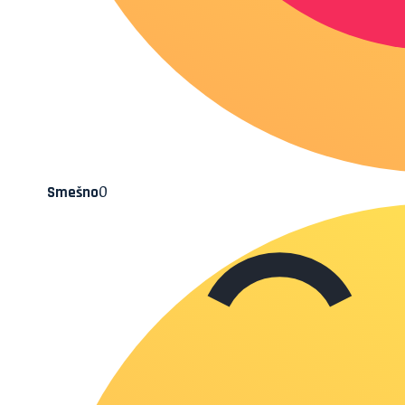
0
Smešno