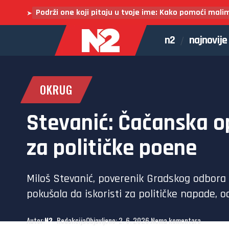
Podrži one koji pitaju u tvoje ime: Kako pomoći mali
➤
n2
najnovije
OKRUG
Stevanić: Čačanska op
za političke poene
Miloš Stevanić, poverenik Gradskog odbora 
pokušala da iskoristi za političke napade, 
Autor:
N2
- Redakcija
Objavljeno: 2. 6. 2026.
Nema komentara