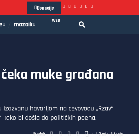
Donacije
WEB
e
mozaik
ra čeka muke građana
zu izazvanu havarijom na cevovodu „Rzav“
 kako bi došla do političkih poena.
2 min. čitanja
Podeli