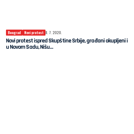
Beograd
Novi protest
8. 7. 2020.
Novi protest ispred Skupštine Srbije, građani okupljeni i
u Novom Sadu, Nišu…