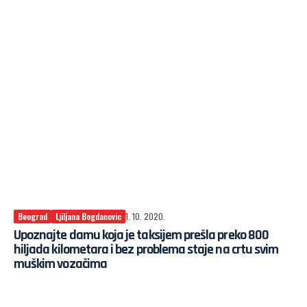
Beograd
Ljiljana Bogdanovic
1. 10. 2020.
Upoznajte damu koja je taksijem prešla preko 800
hiljada kilometara i bez problema staje na crtu svim
muškim vozačima