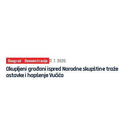
Beograd
Demonstracije
11. 7. 2020.
Okupljeni građani ispred Narodne skupštine traže
ostavke i hapšenje Vučića