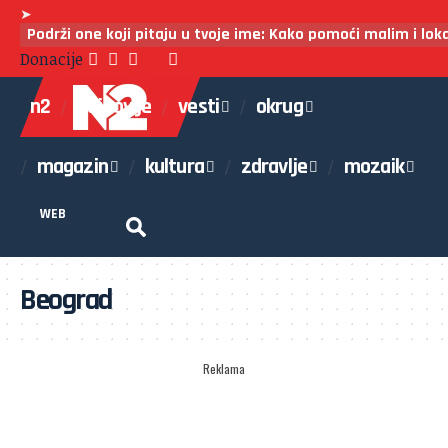
➤
Podrži one koji pitaju u tvoje ime: Kako pomoći malim i lo
Donacije
n2
najnovije
vesti
okrug
magazin
kultura
zdravlje
mozaik
WEB
Beograd
Reklama