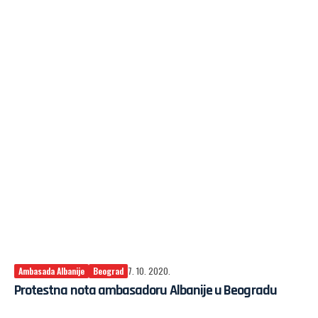
Ambasada Albanije
Beograd
7. 10. 2020.
Protestna nota ambasadoru Albanije u Beogradu