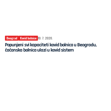
Beograd
Kovid bolnice
10. 7. 2020.
Popunjeni svi kapaciteti kovid bolnica u Beogradu,
čačanska bolnica ulazi u kovid sistem