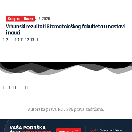
Beograd
Nauka
7. 7. 2020.
Vrhunski rezultati Stomatološkog fakulteta u nastavi
i nauci
1
2
…
10
11
12
13
O nama
·
Impresum
·
Marketing
·
Donacije
·
Kontakt
·
Uslovi korišćenja
·
Politika privatnosti
Autorska prava N2
. Sva prava zadržana.