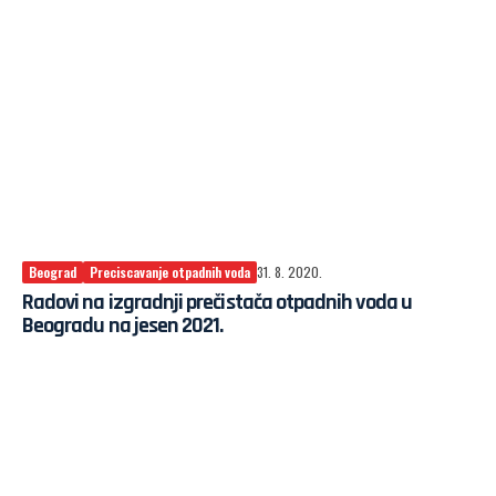
Beograd
Preciscavanje otpadnih voda
31. 8. 2020.
Radovi na izgradnji prečistača otpadnih voda u
Beogradu na jesen 2021.