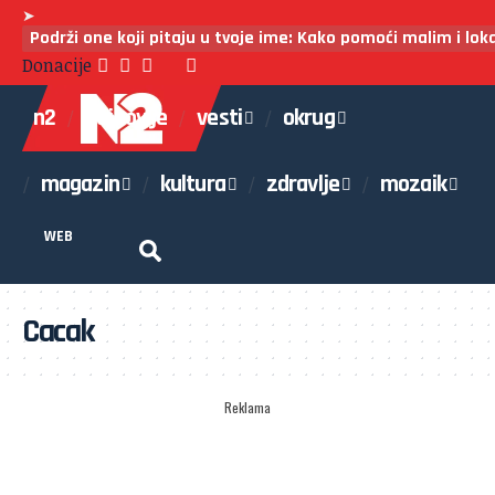
➤
Podrži one koji pitaju u tvoje ime: Kako pomoći malim i lo
Donacije
n2
najnovije
vesti
okrug
magazin
kultura
zdravlje
mozaik
WEB
Cacak
Reklama