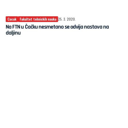
Cacak
Fakultet tehnickih nauka
25. 3. 2020.
Na FTN u Čačku nesmetano se odvija nastava na
daljinu