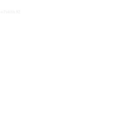
Pomozite da tako i ostane.
➜ Podržite N2