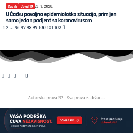
Cacak
Covid 19
25. 3. 2020.
U Čačku povoljna epidemiološka situacija, primljen
samo jedan pacijent sa koronavirusom
1
2
…
96
97
98
99
100
101
102
O nama
·
Impresum
·
Marketing
·
Donacije
·
Kontakt
·
Uslovi korišćenja
·
Politika privatnosti
Autorska prava N2
. Sva prava zadržana.