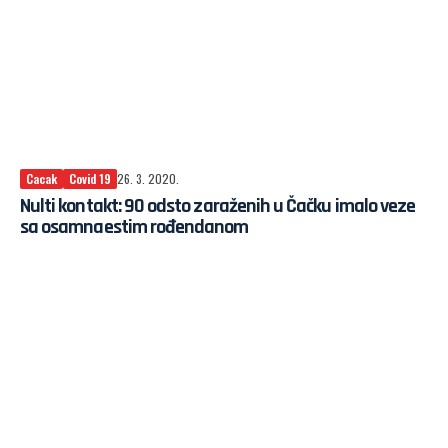
Cacak
Covid 19
26. 3. 2020.
Nulti kontakt: 90 odsto zaraženih u Čačku imalo veze
sa osamnaestim rođendanom