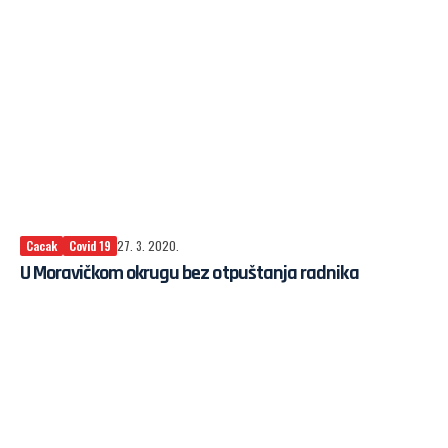
Cacak
Covid 19
27. 3. 2020.
U Moravičkom okrugu bez otpuštanja radnika